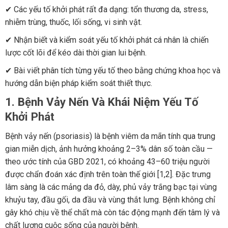
✔ Các yếu tố khởi phát rất đa dạng: tổn thương da, stress,
nhiễm trùng, thuốc, lối sống, vi sinh vật.
✔ Nhận biết và kiểm soát yếu tố khởi phát cá nhân là chiến
lược cốt lõi để kéo dài thời gian lui bệnh.
✔ Bài viết phân tích từng yếu tố theo bằng chứng khoa học và
hướng dẫn biện pháp kiểm soát thiết thực.
1. Bệnh Vảy Nến Và Khái Niệm Yếu Tố
Khởi Phát
Bệnh vảy nến (psoriasis) là bệnh viêm da mãn tính qua trung
gian miễn dịch, ảnh hưởng khoảng 2–3% dân số toàn cầu —
theo ước tính của GBD 2021, có khoảng 43–60 triệu người
được chẩn đoán xác định trên toàn thế giới [1,2]. Đặc trưng
lâm sàng là các mảng da đỏ, dày, phủ vảy trắng bạc tại vùng
khuỷu tay, đầu gối, da đầu và vùng thắt lưng. Bệnh không chỉ
gây khó chịu về thể chất mà còn tác động mạnh đến tâm lý và
chất lượng cuộc sống của người bệnh.