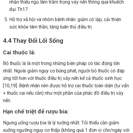
nhận thiếu ngủ làm trầm trọng vảy nến thông qua khuếch
đại Th17
Hỗ trợ xã hội và nhóm bệnh nhân: giảm cô lập, cải thiện
sức khỏe tâm thần, tăng tuân thủ điều trị
4.4 Thay Đổi Lối Sống
Cai thuốc lá:
Bỏ thuốc lá là một trong những biện pháp có tác động lớn
nhất. Ngoài giảm nguy cơ bùng phát, người bỏ thuốc có đáp
ứng tốt hơn với thuốc điều trị vảy nến kể cả thuốc sinh học
[10,19]. Bệnh nhân nên được hỗ trợ cai thuốc toàn diện (tư vấn
+ thuốc cai nếu cần) như một phần của phác đồ điều trị vảy
nến.
Hạn chế triệt để rượu bia:
Ngưng uống rượu bia là lý tưởng nhất. Tối thiểu cần giảm
xuống ngưỡng nguy cơ thấp (không quá 1 đơn vị cồn/ngày với