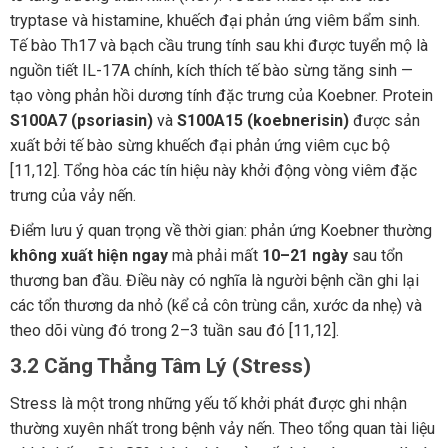
tryptase và histamine, khuếch đại phản ứng viêm bẩm sinh.
Tế bào Th17 và bạch cầu trung tính sau khi được tuyển mộ là
nguồn tiết IL-17A chính, kích thích tế bào sừng tăng sinh —
tạo vòng phản hồi dương tính đặc trưng của Koebner. Protein
S100A7 (psoriasin)
và
S100A15 (koebnerisin)
được sản
xuất bởi tế bào sừng khuếch đại phản ứng viêm cục bộ
[11,12]. Tổng hòa các tín hiệu này khởi động vòng viêm đặc
trưng của vảy nến.
Điểm lưu ý quan trọng về thời gian: phản ứng Koebner thường
không xuất hiện ngay
mà phải mất
10–21 ngày
sau tổn
thương ban đầu. Điều này có nghĩa là người bệnh cần ghi lại
các tổn thương da nhỏ (kể cả côn trùng cắn, xước da nhẹ) và
theo dõi vùng đó trong 2–3 tuần sau đó [11,12].
3.2 Căng Thẳng Tâm Lý (Stress)
Stress là một trong những yếu tố khởi phát được ghi nhận
thường xuyên nhất trong bệnh vảy nến. Theo tổng quan tài liệu