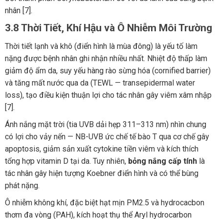
nhân [7].
3.8 Thời Tiết, Khí Hậu và Ô Nhiễm Môi Trường
Thời tiết lạnh và khô (điển hình là mùa đông) là yếu tố làm
nặng được bệnh nhân ghi nhận nhiều nhất. Nhiệt độ thấp làm
giảm độ ẩm da, suy yếu hàng rào sừng hóa (cornified barrier)
và tăng mất nước qua da (TEWL — transepidermal water
loss), tạo điều kiện thuận lợi cho tác nhân gây viêm xâm nhập
[7].
Ánh nắng mặt trời (tia UVB dải hẹp 311–313 nm) nhìn chung
có lợi cho vảy nến — NB-UVB ức chế tế bào T qua cơ chế gây
apoptosis, giảm sản xuất cytokine tiền viêm và kích thích
tổng hợp vitamin D tại da. Tuy nhiên,
bỏng nắng cấp tính
là
tác nhân gây hiện tượng Koebner điển hình và có thể bùng
phát nặng.
Ô nhiễm không khí, đặc biệt hạt mịn PM2.5 và hydrocacbon
thơm đa vòng (PAH), kích hoạt thụ thể Aryl hydrocarbon