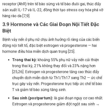
receptor (AhR) trên tế bào sừng và tế bào đuôi gai, thúc đẩy
sản xuất IL-17 và IL-22, đồng thời tạo stress oxy hóa phá vỡ
hàng rào da [7,9].
3.9 Hormone và Các Giai Đoạn Nội Tiết Đặc
Biệt
Bệnh vảy nến ở phụ nữ chịu ảnh hưởng rõ ràng của các biến
động nội tiết tố, đặc biệt estrogen và progesterone — hai
hormone điều hòa miễn dịch quan trọng [25].
Trong thai kỳ:
khoảng 55% phụ nữ vảy nến cải thiện
trong thai kỳ, 21% không thay đổi và 23% nặng hơn
[25,26]. Estrogen và progesterone tăng cao thúc đẩy
chuyển dịch miễn dịch từ Th1/Th17 sang Th2 — ức chế
trục gây vảy nến. Progesterone trực tiếp ức chế tế bào
T và giảm tế bào sừng tăng sinh.
Sau sinh (postpartum):
là giai đoạn nguy cơ cao nhất.
Estrogen và progesterone giảm đột ngột sau sinh →