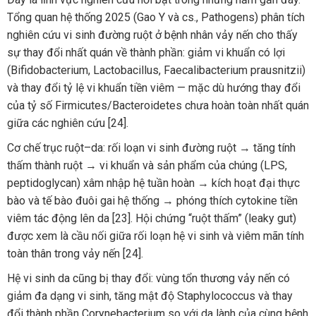
Tổng quan hệ thống 2025 (Gao Y và cs., Pathogens) phân tích
nghiên cứu vi sinh đường ruột ở bệnh nhân vảy nến cho thấy
sự thay đổi nhất quán về thành phần: giảm vi khuẩn có lợi
(Bifidobacterium, Lactobacillus, Faecalibacterium prausnitzii)
và thay đổi tỷ lệ vi khuẩn tiền viêm — mặc dù hướng thay đổi
của tỷ số Firmicutes/Bacteroidetes chưa hoàn toàn nhất quán
giữa các nghiên cứu [24].
Cơ chế trục ruột–da: rối loạn vi sinh đường ruột → tăng tính
thấm thành ruột → vi khuẩn và sản phẩm của chúng (LPS,
peptidoglycan) xâm nhập hệ tuần hoàn → kích hoạt đại thực
bào và tế bào đuôi gai hệ thống → phóng thích cytokine tiền
viêm tác động lên da [23]. Hội chứng “ruột thấm” (leaky gut)
được xem là cầu nối giữa rối loạn hệ vi sinh và viêm mãn tính
toàn thân trong vảy nến [24].
Hệ vi sinh da cũng bị thay đổi: vùng tổn thương vảy nến có
giảm đa dạng vi sinh, tăng mật độ Staphylococcus và thay
đổi thành phần Corynebacterium so với da lành của cùng bệnh