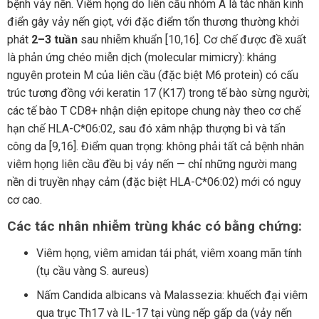
bệnh vảy nến. Viêm họng do liên cầu nhóm A là tác nhân kinh
điển gây vảy nến giọt, với đặc điểm tổn thương thường khởi
phát
2–3 tuần
sau nhiễm khuẩn [10,16]. Cơ chế được đề xuất
là phản ứng chéo miễn dịch (molecular mimicry): kháng
nguyên protein M của liên cầu (đặc biệt M6 protein) có cấu
trúc tương đồng với keratin 17 (K17) trong tế bào sừng người;
các tế bào T CD8+ nhận diện epitope chung này theo cơ chế
hạn chế HLA-C*06:02, sau đó xâm nhập thượng bì và tấn
công da [9,16]. Điểm quan trọng: không phải tất cả bệnh nhân
viêm họng liên cầu đều bị vảy nến — chỉ những người mang
nền di truyền nhạy cảm (đặc biệt HLA-C*06:02) mới có nguy
cơ cao.
Các tác nhân nhiễm trùng khác có bằng chứng:
Viêm họng, viêm amidan tái phát, viêm xoang mãn tính
(tụ cầu vàng S. aureus)
Nấm Candida albicans và Malassezia: khuếch đại viêm
qua trục Th17 và IL-17 tại vùng nếp gấp da (vảy nến