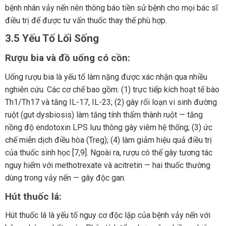
bệnh nhân vảy nến nên thông báo tiền sử bệnh cho mọi bác sĩ
điều trị để được tư vấn thuốc thay thế phù hợp.
3.5 Yếu Tố Lối Sống
Rượu bia và đồ uống có cồn:
Uống rượu bia là yếu tố làm nặng được xác nhận qua nhiều
nghiên cứu. Các cơ chế bao gồm: (1) trực tiếp kích hoạt tế bào
Th1/Th17 và tăng IL-17, IL-23; (2) gây rối loạn vi sinh đường
ruột (gut dysbiosis) làm tăng tính thấm thành ruột — tăng
nồng độ endotoxin LPS lưu thông gây viêm hệ thống; (3) ức
chế miễn dịch điều hòa (Treg); (4) làm giảm hiệu quả điều trị
của thuốc sinh học [7,9]. Ngoài ra, rượu có thể gây tương tác
nguy hiểm với methotrexate và acitretin — hai thuốc thường
dùng trong vảy nến — gây độc gan.
Hút thuốc lá:
Hút thuốc lá là yếu tố nguy cơ độc lập của bệnh vảy nến với