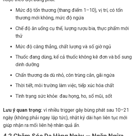
Mức độ tổn thương (thang điểm 1–10), vị trí, có tổn
thương mới không, mức độ ngứa
Chế độ ăn uống cụ thể, lượng rượu bia, thực phẩm mới
thử
Mức độ căng thẳng, chất lượng và số giờ ngủ
Thuốc đang dùng, kể cả thuốc không kê đơn và bổ sung
dinh dưỡng
Chấn thương da dù nhỏ, côn trùng cắn, gãi ngứa
Thời tiết, môi trường làm việc, tiếp xúc hóa chất
Tình trạng sức khỏe: đau họng, ho, sổ mũi, sốt
Lưu ý quan trọng:
vì nhiều trigger gây bùng phát sau 10–21
ngày (không phải ngay lập tức), nhật ký dài hạn liên tục mới
giúp nhận ra mối liên hệ nhân quả ẩn.
4.2 Chăm Sóc Da Hàng Ngày — Ngăn Ngừa