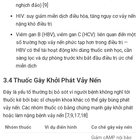
nghịch đảo) [9]
HIV: suy giảm miễn dịch điều hòa, tăng nguy cơ vảy nến
nặng khó điều trị
Viêm gan B (HBV), viêm gan C (HCV): liên quan đến một
số trường hợp vảy nến phức tạp hơn trong điều trị —
HBV có thể tái hoạt động khi dùng thuốc sinh học, cần
sàng lọc và dự phòng trước khi bắt đầu điều trị ức chế
miễn dịch
3.4 Thuốc Gây Khởi Phát Vảy Nến
Đây là yếu tố thường bị bỏ sót vì người bệnh không nghĩ tới
thuốc kê bởi bác sĩ chuyên khoa khác có thể gây bùng phát
vảy nến. Các nhóm thuốc có bằng chứng mạnh gây khởi phát
hoặc làm nặng bệnh vảy nến [7,9,17,18]:
Nhóm thuốc
Ví dụ điển hình
Cơ chế gây vảy nến
Giảm cAMP nội bào