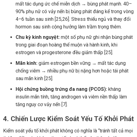
mất tác dụng ức chế miễn dịch → bùng phát mạnh. 40–
90% phụ nữ có vảy nến bị bùng phát đáng kể trong vòng
4–6 tuần sau sinh [25,26]. Stress thiếu ngủ và thay đổi
hormon sau sinh cộng hưởng làm trầm trọng thêm.
Chu kỳ kinh nguyệt:
một số phụ nữ ghi nhận bùng phát
trong giai đoạn hoàng thể muộn và hành kinh, khi
estrogen và progesterone đều giảm thấp [25].
Mãn kinh:
giảm estrogen bền vững → mất tác dụng
chống viêm → nhiều phụ nữ bị nặng hơn hoặc tái phát
sau mãn kinh [25].
Hội chứng buồng trứng đa nang (PCOS):
kháng
insulin mãn tính, tăng androgen và viêm nền thấp làm
tăng nguy cơ vảy nến [7].
4. Chiến Lược Kiểm Soát Yếu Tố Khởi Phát
Kiểm soát yếu tố khởi phát không có nghĩa là “tránh tất cả mọi