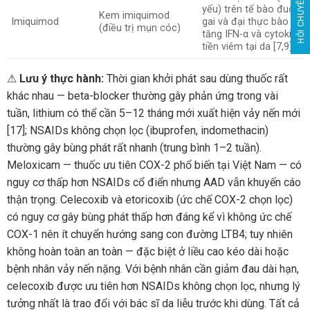
HỎI CHUYÊN GIA
yếu) trên tế bào đuôi
Kem imiquimod
Imiquimod
gai và đại thực bào →
(điều trị mụn cóc)
tăng IFN-α và cytokine
tiền viêm tại da [7,9]
⚠
Lưu ý thực hành:
Thời gian khởi phát sau dùng thuốc rất
khác nhau — beta-blocker thường gây phản ứng trong vài
tuần, lithium có thể cần 5–12 tháng mới xuất hiện vảy nến mới
[17]; NSAIDs không chọn lọc (ibuprofen, indomethacin)
thường gây bùng phát rất nhanh (trung bình 1–2 tuần).
Meloxicam — thuốc ưu tiên COX-2 phổ biến tại Việt Nam — có
nguy cơ thấp hơn NSAIDs cổ điển nhưng AAD vẫn khuyến cáo
thận trọng. Celecoxib và etoricoxib (ức chế COX-2 chọn lọc)
có nguy cơ gây bùng phát thấp hơn đáng kể vì không ức chế
COX-1 nên ít chuyển hướng sang con đường LTB4; tuy nhiên
không hoàn toàn an toàn — đặc biệt ở liều cao kéo dài hoặc
bệnh nhân vảy nến nặng. Với bệnh nhân cần giảm đau dài hạn,
celecoxib được ưu tiên hơn NSAIDs không chọn lọc, nhưng lý
tưởng nhất là trao đổi với bác sĩ da liễu trước khi dùng. Tất cả