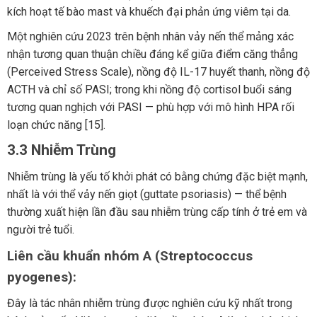
kích hoạt tế bào mast và khuếch đại phản ứng viêm tại da.
Một nghiên cứu 2023 trên bệnh nhân vảy nến thể mảng xác
nhận tương quan thuận chiều đáng kể giữa điểm căng thẳng
(Perceived Stress Scale), nồng độ IL-17 huyết thanh, nồng độ
ACTH và chỉ số PASI; trong khi nồng độ cortisol buổi sáng
tương quan nghịch với PASI — phù hợp với mô hình HPA rối
loạn chức năng [15].
3.3 Nhiễm Trùng
Nhiễm trùng là yếu tố khởi phát có bằng chứng đặc biệt mạnh,
nhất là với thể vảy nến giọt (guttate psoriasis) — thể bệnh
thường xuất hiện lần đầu sau nhiễm trùng cấp tính ở trẻ em và
người trẻ tuổi.
Liên cầu khuẩn nhóm A (Streptococcus
pyogenes):
Đây là tác nhân nhiễm trùng được nghiên cứu kỹ nhất trong