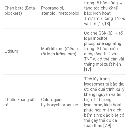
trong tế bào sừng →
Chẹn beta (Beta-
Propranolol,
tăng tốc chu kỳ tế
blockers)
atenolol, metoprolol
bào; kích hoạt
Th1/Th17; tăng TNF-α
và IL-6 [17,18]
Ức chế GSK-3β → rối
loạn inositol
phosphate signaling
Muối lithium (điều trị
trong tế bào miễn
Lithium
rối loạn lưỡng cực)
dịch; tăng IL-2 và
TNF-α; có thể cần vài
tháng mới xuất hiện
[17]
Tích lũy trong
lysosomes tế bào da;
ức chế quá trình xử lý
kháng nguyên và tín
Thuốc kháng sốt
Chloroquine,
hiệu TLR trong
rét
hydroxychloroquine
lysosome; kích hoạt
phức hợp miễn dịch
bẩm sinh; đặc biệt có
thể gây thể đỏ da
toàn thân [7,9]