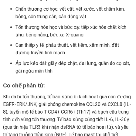
Chấn thương cơ học: vết cắt, vết xước, vết châm kim,
bỏng, côn trùng cắn, cắn động vật
Tổn thương hóa học và bức xạ: tiếp xúc hóa chất kích
ứng, bỏng nắng, bức xạ X-quang
Can thiệp y tế: phẫu thuật, vết tiêm, xăm mình, đặt
đường truyền tĩnh mạch
Áp lực kéo dài: giầy dép chật, đai lưng, quần áo cọ xát,
gãi ngứa mãn tính
Cơ chế phân tử:
Khi da bị tổn thương, tế bào sừng bị kích hoạt qua con đường
EGFR-ERK/JNK, giải phóng chemokine CCL20 và CXCL8 (IL-
8), tuyển mộ tế bào T CD4+ CCR6+ (Th17) và bạch cầu trung
tính đến vùng tổn thương. Tế bào sừng cũng tiết IL-6, IL-36γ
(qua tín hiệu TLR3 khi nhận dsRNA từ tế bào hoại tử), và yếu
tố tăng trưởng thần kinh (NGF). Tế bào mast tại chỗ tiết