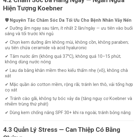
Hiện Tượng Koebner
🛡️ Nguyên Tắc Chăm Sóc Da Tối Ưu Cho Bệnh Nhân Vảy Nến
✔ Dưỡng ẩm ngay sau tắm, ít nhất 2 lần/ngày — ưu tiên vào buổi
sáng và tối trước khi ngủ
✔ Chọn kem dưỡng ẩm không mùi, không cồn, không paraben;
ưu tiên chứa ceramide và acid hyaluronic
✔ Tắm nước ấm (không quá 37°C), không quá 10–15 phút;
không dùng nước nóng
✔ Lau da bằng khăn mềm theo kiểu thấm nhẹ (vỗ), không chà
xát
✔ Mặc quần áo cotton mềm, rộng rãi; tránh len thô, vải tổng hợp
cọ xát
✔ Tránh cào gãi, không tự bóc vảy da (tăng nguy cơ Koebner và
nhiễm trùng thứ phát)
✔ Dùng kem chống nắng SPF 30+ khi ra ngoài; tránh bỏng nắng
4.3 Quản Lý Stress — Can Thiệp Có Bằng