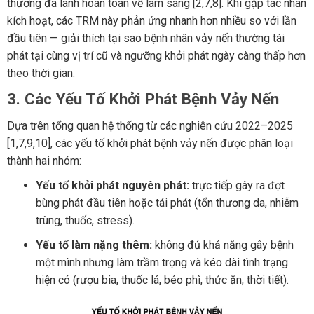
thương đã lành hoàn toàn về lâm sàng [2,7,8]. Khi gặp tác nhân
kích hoạt, các TRM này phản ứng nhanh hơn nhiều so với lần
đầu tiên — giải thích tại sao bệnh nhân vảy nến thường tái
phát tại cùng vị trí cũ và ngưỡng khởi phát ngày càng thấp hơn
theo thời gian.
3. Các Yếu Tố Khởi Phát Bệnh Vảy Nến
Dựa trên tổng quan hệ thống từ các nghiên cứu 2022–2025
[1,7,9,10], các yếu tố khởi phát bệnh vảy nến được phân loại
thành hai nhóm:
Yếu tố khởi phát nguyên phát:
trực tiếp gây ra đợt
bùng phát đầu tiên hoặc tái phát (tổn thương da, nhiễm
trùng, thuốc, stress).
Yếu tố làm nặng thêm:
không đủ khả năng gây bệnh
một mình nhưng làm trầm trọng và kéo dài tình trạng
hiện có (rượu bia, thuốc lá, béo phì, thức ăn, thời tiết).