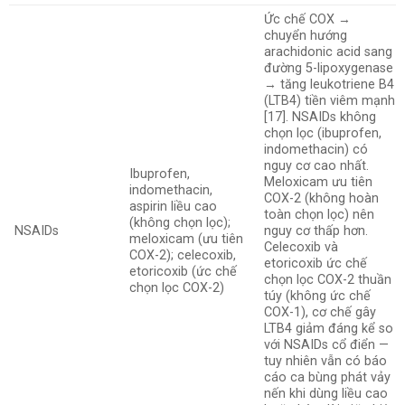
Ức chế COX →
chuyển hướng
arachidonic acid sang
đường 5-lipoxygenase
→ tăng leukotriene B4
(LTB4) tiền viêm mạnh
[17]. NSAIDs không
chọn lọc (ibuprofen,
indomethacin) có
nguy cơ cao nhất.
Ibuprofen,
Meloxicam ưu tiên
indomethacin,
COX-2 (không hoàn
aspirin liều cao
toàn chọn lọc) nên
(không chọn lọc);
NSAIDs
nguy cơ thấp hơn.
meloxicam (ưu tiên
Celecoxib và
COX-2); celecoxib,
etoricoxib ức chế
etoricoxib (ức chế
chọn lọc COX-2 thuần
chọn lọc COX-2)
túy (không ức chế
COX-1), cơ chế gây
LTB4 giảm đáng kể so
với NSAIDs cổ điển —
tuy nhiên vẫn có báo
cáo ca bùng phát vảy
nến khi dùng liều cao