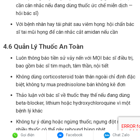
cần cân nhắc nếu đang dùng thuốc ức chế miễn dịch —
hỏi bác sĩ)
Với bệnh nhân hay tái phát sau viêm họng: hội chẩn bác
sĩ tai mũi họng để cân nhắc cắt amidan nếu cần
4.6 Quản Lý Thuốc An Toàn
Luôn thông báo tiền sử vảy nến với MỌI bác sĩ điều trị,
bao gồm bác sĩ tim mạch, tâm thần, nội tiết
Không dùng corticosteroid toàn thân ngoài chỉ định đặc
biệt; không tự mua prednisolone bán không kê đơn
Thảo luận với bác sĩ về thuốc thay thế nếu đang dùng
beta-blocker, lithium hoặc hydroxychloroquine vì một
bệnh lý khác
Không tự ý dùng hoặc ngừng thuốc; ngưng đột ngột
nhiều thuốc có thể gây rebound bùng phát
Gọi điện
Facebook
Chat Zalo