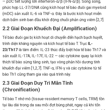
— pDC tiết lượng lớn interferon-α/β (IFN-α/β). Song song,
phức hợp LL-37/DNA cũng kích hoạt tế bào đuôi gai myeloid
(mDC) sản xuất IL-6 và TNF-α. Đây là bước kích hoạt miễn
dịch bẩm sinh ban đầu khởi động chuỗi phản ứng viêm [2,7].
2.2 Giai Đoạn Khuếch Đại (Amplification)
Tế bào đuôi gai bị kích hoạt di chuyển đến hạch bạch huyết,
trình diện kháng nguyên và kích hoạt tế bào T. Trục
IL-
23/Th17
là tâm điểm: IL-23 thúc đẩy biệt hóa tế bào Th17 và
sản xuất IL-17A, IL-17F, IL-22 — các cytokine quay lại kích
thích tế bào sừng tăng sinh, tạo vòng phản hồi dương tính
khuếch đại viêm [1,2,7]. TNF-α, IFN-γ và các cytokine từ tế
bào Th1 cũng tham gia vào quá trình này.
2.3 Giai Đoạn Duy Trì Mãn Tính
(Chronification)
Tế bào T nhớ mô (tissue-resident memory T cells, TRM) tồn
tại lâu dài trong da sau mỗi đợt bùng phát, ngay cả khi tổn