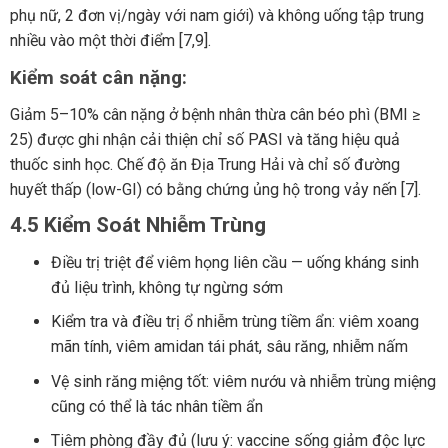
phụ nữ, 2 đơn vị/ngày với nam giới) và không uống tập trung
nhiều vào một thời điểm [7,9].
Kiểm soát cân nặng:
Giảm 5–10% cân nặng ở bệnh nhân thừa cân béo phì (BMI ≥
25) được ghi nhận cải thiện chỉ số PASI và tăng hiệu quả
thuốc sinh học. Chế độ ăn Địa Trung Hải và chỉ số đường
huyết thấp (low-GI) có bằng chứng ủng hộ trong vảy nến [7].
4.5 Kiểm Soát Nhiễm Trùng
Điều trị triệt để viêm họng liên cầu — uống kháng sinh
đủ liệu trình, không tự ngừng sớm
Kiểm tra và điều trị ổ nhiễm trùng tiềm ẩn: viêm xoang
mãn tính, viêm amidan tái phát, sâu răng, nhiễm nấm
Vệ sinh răng miệng tốt: viêm nướu và nhiễm trùng miệng
cũng có thể là tác nhân tiềm ẩn
Tiêm phòng đầy đủ (lưu ý: vaccine sống giảm độc lực