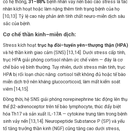
có hệ thống,
31–88%
bệnh nhân vảy nến báo cáo stress là tác
nhân kích hoạt hoặc làm nặng thêm tình trạng bệnh của họ
[10,13]. Tỷ lệ cao này phản ánh tính chất neuro-miễn dịch sâu
sắc của bệnh.
Cơ chế thần kinh–miễn dịch:
Stress kích hoạt
trục hạ đồi–tuyến yên–thượng thận (HPA)
và hệ thần kinh giao cảm (SNS) [13,14]. Dưới stress cấp tính,
trục HPA giải phóng cortisol nhằm ức chế viêm — đây là cơ
chế bảo vệ bình thường. Tuy nhiên, dưới stress mãn tính, trục
HPA bị rối loạn chức năng: cortisol tiết không đủ hoặc tế bào
miễn dịch trở nên kháng glucocorticoid, làm mất kiểm soát
viêm [14,15].
Đồng thời, hệ SNS giải phóng norepinephrine tác động lên thụ
thể β2-adrenoceptor trên tế bào lymphocyte, thúc đẩy biệt
hóa Th17 và sản xuất IL-17A — cytokine trung tâm trong bệnh
sinh vảy nến [13,14]. Neuropeptide Substance P (SP) và yếu
tố tăng trưởng thần kinh (NGF) cũng tăng cao dưới stress,