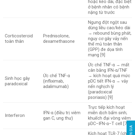
hoặc kéo dài, đặc biệt
ở bệnh nhân có bệnh
nặng từ trước
Ngưng đột ngột sau
dùng liều cao/kéo dài
→ rebound bùng phát,
Corticosteroid
Prednisolone,
nguy cơ gây vảy nến
toàn thân
dexamethasone
thể mủ toàn thân
(GPP) đe dọa tính
mạng [9]
Ức chế TNF-α → mất
cân bằng IFN-α/TNF
Ức chế TNF-α
→ kích hoạt quá mức
Sinh học gây
(infliximab,
pDC tiết IFN-α → vảy
paradoxical
adalimumab)
nến nghịch lý
(paradoxical
psoriasis) [9]
Trực tiếp kích hoạt
IFN-α (điều trị viêm
miễn dịch bẩm sinh;
Interferon
gan C, ung thư)
khuếch đại vòng viêm
pDC–IFN-α–T cell [7,9]
Kích hoạt TLR-7 (chủ