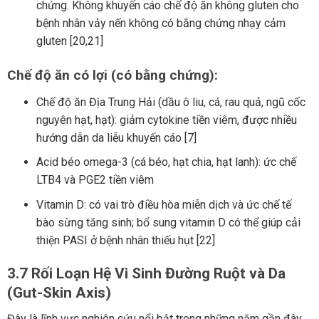
chứng. Không khuyến cáo chế độ ăn không gluten cho
bệnh nhân vảy nến không có bằng chứng nhạy cảm
gluten [20,21]
Chế độ ăn có lợi (có bằng chứng):
Chế độ ăn Địa Trung Hải (dầu ô liu, cá, rau quả, ngũ cốc
nguyên hạt, hạt): giảm cytokine tiền viêm, được nhiều
hướng dẫn da liễu khuyến cáo [7]
Acid béo omega-3 (cá béo, hạt chia, hạt lanh): ức chế
LTB4 và PGE2 tiền viêm
Vitamin D: có vai trò điều hòa miễn dịch và ức chế tế
bào sừng tăng sinh; bổ sung vitamin D có thể giúp cải
thiện PASI ở bệnh nhân thiếu hụt [22]
3.7 Rối Loạn Hệ Vi Sinh Đường Ruột và Da
(Gut-Skin Axis)
Đây là lĩnh vực nghiên cứu nổi bật trong những năm gần đây.