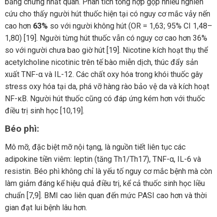
bằng chứng nhất quán. Phân tích tổng hợp gộp nhiều nghiên
cứu cho thấy người hút thuốc hiện tại có nguy cơ mắc vảy nến
cao hơn
63%
so với người không hút (OR = 1,63; 95% CI 1,48–
1,80) [19]. Người từng hút thuốc vẫn có nguy cơ cao hơn 36%
so với người chưa bao giờ hút [19]. Nicotine kích hoạt thụ thể
acetylcholine nicotinic trên tế bào miễn dịch, thúc đẩy sản
xuất TNF-α và IL-12. Các chất oxy hóa trong khói thuốc gây
stress oxy hóa tại da, phá vỡ hàng rào bảo vệ da và kích hoạt
NF-κB. Người hút thuốc cũng có đáp ứng kém hơn với thuốc
điều trị sinh học [10,19].
Béo phì:
Mô mỡ, đặc biệt mỡ nội tạng, là nguồn tiết liên tục các
adipokine tiền viêm: leptin (tăng Th1/Th17), TNF-α, IL-6 và
resistin. Béo phì không chỉ là yếu tố nguy cơ mắc bệnh mà còn
làm giảm đáng kể hiệu quả điều trị, kể cả thuốc sinh học liều
chuẩn [7,9]. BMI cao liên quan đến mức PASI cao hơn và thời
gian đạt lui bệnh lâu hơn.