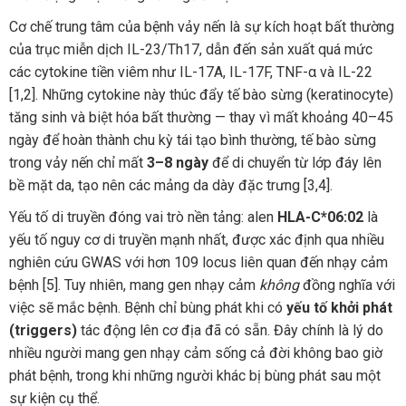
Cơ chế trung tâm của bệnh vảy nến là sự kích hoạt bất thường
của trục miễn dịch IL-23/Th17, dẫn đến sản xuất quá mức
các cytokine tiền viêm như IL-17A, IL-17F, TNF-α và IL-22
[1,2]. Những cytokine này thúc đẩy tế bào sừng (keratinocyte)
tăng sinh và biệt hóa bất thường — thay vì mất khoảng 40–45
ngày để hoàn thành chu kỳ tái tạo bình thường, tế bào sừng
trong vảy nến chỉ mất
3–8 ngày
để di chuyển từ lớp đáy lên
bề mặt da, tạo nên các mảng da dày đặc trưng [3,4].
Yếu tố di truyền đóng vai trò nền tảng: alen
HLA-C*06:02
là
yếu tố nguy cơ di truyền mạnh nhất, được xác định qua nhiều
nghiên cứu GWAS với hơn 109 locus liên quan đến nhạy cảm
bệnh [5]. Tuy nhiên, mang gen nhạy cảm
không
đồng nghĩa với
việc sẽ mắc bệnh. Bệnh chỉ bùng phát khi có
yếu tố khởi phát
(triggers)
tác động lên cơ địa đã có sẵn. Đây chính là lý do
nhiều người mang gen nhạy cảm sống cả đời không bao giờ
phát bệnh, trong khi những người khác bị bùng phát sau một
sự kiện cụ thể.