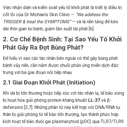
Việc nhận diện và kiểm soát yếu tố khởi phát là triết lý điều trị
cốt lõi của Dr Michaels Skin Clinic —
“We address the
TRIGGER & treat the SYMPTOMS”
— và là nền tảng để kéo
dài thời gian lui bệnh, giảm tần suất tái phát [6].
2. Cơ Chế Bệnh Sinh: Tại Sao Yếu Tố Khởi
Phát Gây Ra Đợt Bùng Phát?
Để hiểu vì sao các tác nhân bên ngoài có thể gây bùng phát
bệnh vảy nến, cần nắm được chuỗi phản ứng miễn dịch đặc
trưng với ba giai đoạn nối tiếp nhau.
2.1 Giai Đoạn Khởi Phát (Initiation)
Khi da bị tổn thương hoặc tiếp xúc với tác nhân lạ, tế bào sừng
bị hoạt hóa giải phóng protein kháng khuẩn
LL-37
và β-
defensins [2,7]. Những phân tử này kết hợp với DNA/RNA tự
thân bị giải phóng từ tế bào tổn thương, tạo thành phức hợp
kích hoạt tế bào đuôi gai plasmacytoid (pDC) qua TLR7/TLR9