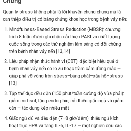
Chứng
Quản lý stress không phải là lời khuyên chung chung mà là
can thiệp điều trị có bằng chứng khoa học trong bệnh vảy nến:
Mindfulness-Based Stress Reduction (MBSR): chương
trình 8 tuần được ghi nhận cải thiện PASI và chất lượng
cuộc sống trong các thử nghiệm lâm sàng có đối chứng
trên bệnh nhân vảy nến [13,14]
Liệu pháp nhận thức hành vi (CBT): đặc biệt hiệu quả ở
bệnh nhân vảy nến có lo âu hoặc trầm cảm đồng mắc —
giúp phá vỡ vòng tròn stress–bùng phát–xấu hổ–stress
[13]
Tập thể dục đều đặn (150 phút/tuần cường độ vừa phải):
giảm cortisol, tăng endorphin, cải thiện giấc ngủ và giảm
cân — tác dụng kép nhiều mặt
Giấc ngủ đủ và đều đặn (7–8 giờ/đêm): thiếu ngủ kích
hoạt trục HPA và tăng IL-6, IL-17 — một nghiên cứu xác