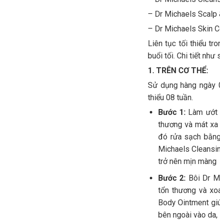
– Dr Michaels Scalp
– Dr Michaels Skin C
Liên tục tối thiểu t
buổi tối. Chi tiết như 
1. TRÊN CƠ THỂ:
Sử dụng hàng ngày 02
thiểu 08 tuần.
Bước 1:
Làm ướt 
thương và mát xa 
đó rửa sạch bằng
Michaels Cleansin
trở nên mịn màng
Bước 2:
Bôi Dr M
tổn thương và xo
Body Ointment giú
bên ngoài vào da, 