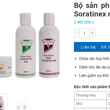
Bộ sản ph
Soratinex 
2.483.000
₫
Bộ sản phẩm trị vảy 
Liên hệ:
09.
Chứa các loại tinh
Dành cho làn da c
Làm giảm sự khô v
Đặc tính sản phẩm 
Thương hiệu
D
SKU