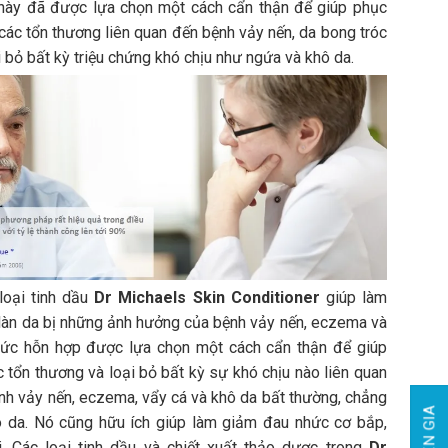
này đã được lựa chọn một cách cẩn thận để giúp phục
 các tổn thương liên quan đến bệnh vảy nến, da bong tróc
i bỏ bất kỳ triệu chứng khó chịu như ngứa và khô da.
loại tinh dầu
Dr Michaels Skin Conditioner
giúp làm
 làn da bị những ảnh hưởng của bệnh vảy nến, eczema và
hức hỗn hợp được lựa chọn một cách cẩn thận để giúp
c tổn thương và loại bỏ bất kỳ sự khó chịu nào liên quan
h vảy nến, eczema, vẩy cá và khô da bất thường, chẳng
 da. Nó cũng hữu ích giúp làm giảm đau nhức cơ bắp,
 Các loại tinh dầu và chiết xuất thảo dược trong
Dr