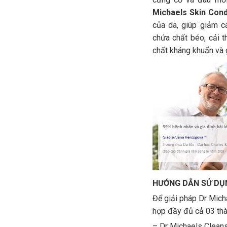
Michaels Skin Cond
của da, giúp giảm c
chứa chất béo, cải 
chất kháng khuẩn và 
HƯỚNG DẪN SỬ DỤ
Để giải pháp Dr Mich
hợp đầy đủ cả 03 th
– Dr Michaels Cleans