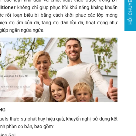
HỎI CHUYÊN GIA
itioner
không chỉ giúp phục hồi khả năng kháng khuẩn
ác rối loạn biểu bì bằng cách khôi phục các lớp mỏng
thiện độ ẩm của da, tăng độ đàn hồi da, hoạt động như
giúp ngăn ngừa ngứa.
NG
aels thực sự phát huy hiệu quả, khuyến nghị sử dụng kết
ành phần cơ bản, bao gồm:
ing Gel,