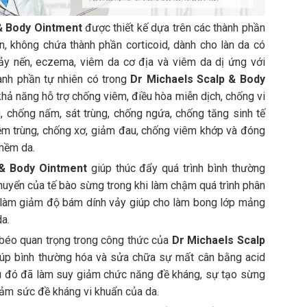
& Body Ointment
được thiết kế dựa trên các thành phần
n, không chứa thành phần corticoid, dành cho làn da có
ảy nến, eczema, viêm da cơ địa và viêm da dị ứng với
ành phần tự nhiên có trong
Dr Michaels Scalp & Body
hả năng hỗ trợ chống viêm, điều hòa miễn dịch, chống vi
g, chống nấm, sát trùng, chống ngứa, chống tăng sinh tế
ễm trùng, chống xơ, giảm đau, chống viêm khớp và đóng
 mềm da.
 & Body Ointment
giúp thúc đẩy quá trình bình thường
huyển của tế bào sừng trong khi làm chậm quá trình phân
g làm giảm độ bám dính vảy giúp cho làm bong lớp mảng
a.
 béo quan trọng trong công thức của
Dr Michaels Scalp
úp bình thường hóa và sửa chữa sự mất cân bằng acid
u đó đã làm suy giảm chức năng đề kháng, sự tạo sừng
iảm sức đề kháng vi khuẩn của da.