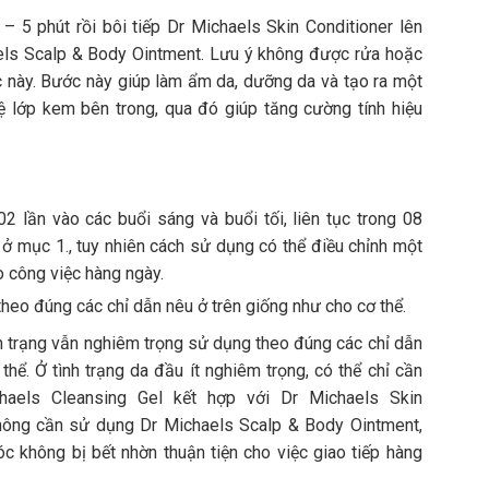
 – 5 phút rồi bôi tiếp Dr Michaels Skin Conditioner lên
aels Scalp & Body Ointment. Lưu ý không được rửa hoặc
 này. Bước này giúp làm ẩm da, dưỡng da và tạo ra một
ệ lớp kem bên trong, qua đó giúp tăng cường tính hiệu
 lần vào các buổi sáng và buổi tối, liên tục trong 08
ở mục 1., tuy nhiên cách sử dụng có thể điều chỉnh một
o công việc hàng ngày.
theo đúng các chỉ dẫn nêu ở trên giống như cho cơ thể.
nh trạng vẫn nghiêm trọng sử dụng theo đúng các chỉ dẫn
thể. Ở tình trạng da đầu ít nghiêm trọng, có thể chỉ cần
aels Cleansing Gel kết hợp với Dr Michaels Skin
hông cần sử dụng Dr Michaels Scalp & Body Ointment,
óc không bị bết nhờn thuận tiện cho việc giao tiếp hàng