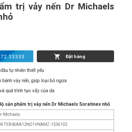
ẩm trị vảy nến Dr Michaels
nhỏ
nến Dr Michaels Soratinex nhỏ số lượng
172.33333
Đặt hàng
 dầu tự nhiên thiết yếu
ó bệnh vảy nến, giúp loại bỏ ngứa
à quá trình tạo vẩy của da.
Bộ sản phẩm trị vảy nến Dr Michaels Soratinex nhỏ
r Michaels
DR733HBAA12NO1VNAMZ-1536102