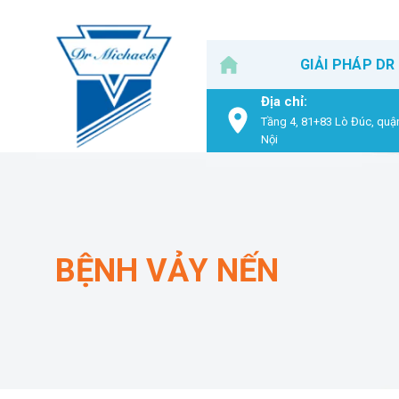
Skip
to
content
GIẢI PHÁP DR
Địa chỉ:
Tầng 4, 81+83 Lò Đúc, quậ
Nội
BỆNH VẢY NẾN