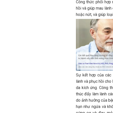
Công thức phối hợp 
hồi và giúp mau lành
hoặc nứt, và giúp loạ
Sự kết hợp của các 
lành và phục hồi cho
da kích ứng. Công t
thúc đẩy làm lành cá
do ảnh hưởng của bện
hạn như ngứa và khô
cứng cơ và đau mỏi.