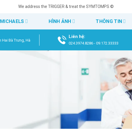
We address the TRIGGER & treat the SYMTOMPS ©
 MICHAELS
HÌNH ẢNH
THÔNG TIN
Liên hệ:
n Hai Bà Trưng, Hà
024.3974.8286
-
09.172.33333