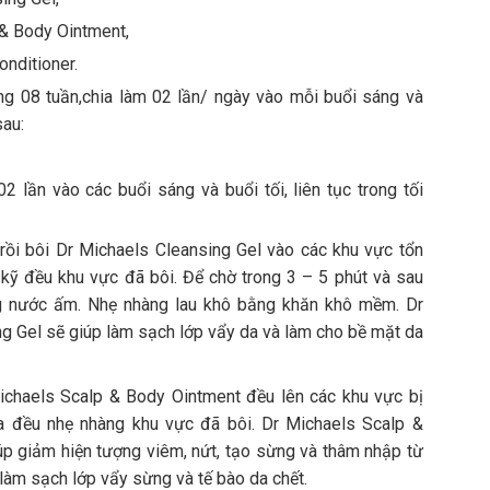
 & Body Ointment,
onditioner.
rong 08 tuần,chia làm 02 lần/ ngày vào mỗi buổi sáng và
sau:
 lần vào các buổi sáng và buổi tối, liên tục trong tối
rồi bôi Dr Michaels Cleansing Gel vào các khu vực tổn
kỹ đều khu vực đã bôi. Để chờ trong 3 – 5 phút và sau
 nước ấm. Nhẹ nhàng lau khô bằng khăn khô mềm. Dr
g Gel sẽ giúp làm sạch lớp vẩy da và làm cho bề mặt da
ichaels Scalp & Body Ointment đều lên các khu vực bị
a đều nhẹ nhàng khu vực đã bôi. Dr Michaels Scalp &
p giảm hiện tượng viêm, nứt, tạo sừng và thâm nhập từ
làm sạch lớp vẩy sừng và tế bào da chết.