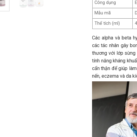
Công dụng
Mẫu mã
D
Thể tích (ml)
Các alpha và beta h
các tác nhân gây bon
thương với lớp sừng 
tính năng kháng khu
cẩn thận để giúp làm
nến, eczema và da kí