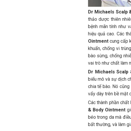
Dr Michaels Scalp 
thảo dược thiên nhiê
bệnh mãn tính như v
hiệu quả cao. Các th
Ointment
cung cấp k
khuẩn, chống vi trùn
bào sừng, chống nhi
vai trò như chất làm
Dr Michaels Scalp
biểu mô và sự dịch c
chia tế bào. Nó cũn
vẩy dày trên bề mặt d
Các thành phần chất
& Body Ointment
gi
béo trong da mà điề
bất thường, và làm g