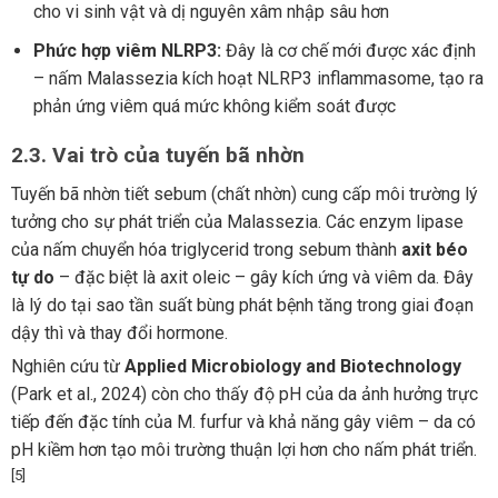
cho vi sinh vật và dị nguyên xâm nhập sâu hơn
Phức hợp viêm NLRP3:
Đây là cơ chế mới được xác định
– nấm Malassezia kích hoạt NLRP3 inflammasome, tạo ra
phản ứng viêm quá mức không kiểm soát được
2.3. Vai trò của tuyến bã nhờn
Tuyến bã nhờn tiết sebum (chất nhờn) cung cấp môi trường lý
tưởng cho sự phát triển của Malassezia. Các enzym lipase
của nấm chuyển hóa triglycerid trong sebum thành
axit béo
tự do
– đặc biệt là axit oleic – gây kích ứng và viêm da. Đây
là lý do tại sao tần suất bùng phát bệnh tăng trong giai đoạn
dậy thì và thay đổi hormone.
Nghiên cứu từ
Applied Microbiology and Biotechnology
(Park et al., 2024) còn cho thấy độ pH của da ảnh hưởng trực
tiếp đến đặc tính của M. furfur và khả năng gây viêm – da có
pH kiềm hơn tạo môi trường thuận lợi hơn cho nấm phát triển.
[5]