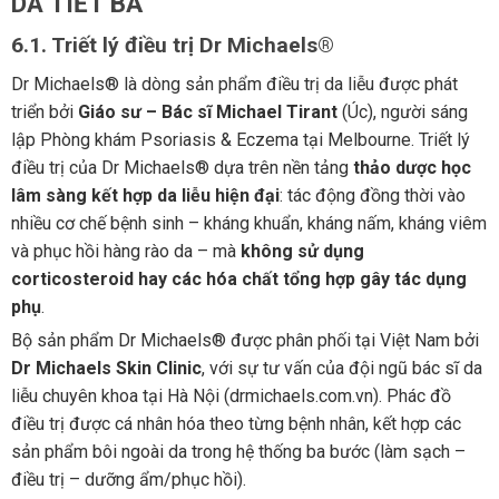
DA TIẾT BÃ
6.1. Triết lý điều trị Dr Michaels®
Dr Michaels® là dòng sản phẩm điều trị da liễu được phát
triển bởi
Giáo sư – Bác sĩ Michael Tirant
(Úc), người sáng
lập Phòng khám Psoriasis & Eczema tại Melbourne. Triết lý
điều trị của Dr Michaels® dựa trên nền tảng
thảo dược học
lâm sàng kết hợp da liễu hiện đại
: tác động đồng thời vào
nhiều cơ chế bệnh sinh – kháng khuẩn, kháng nấm, kháng viêm
và phục hồi hàng rào da – mà
không sử dụng
corticosteroid hay các hóa chất tổng hợp gây tác dụng
phụ
.
Bộ sản phẩm Dr Michaels® được phân phối tại Việt Nam bởi
Dr Michaels Skin Clinic
, với sự tư vấn của đội ngũ bác sĩ da
liễu chuyên khoa tại Hà Nội (drmichaels.com.vn). Phác đồ
điều trị được cá nhân hóa theo từng bệnh nhân, kết hợp các
sản phẩm bôi ngoài da trong hệ thống ba bước (làm sạch –
điều trị – dưỡng ẩm/phục hồi).