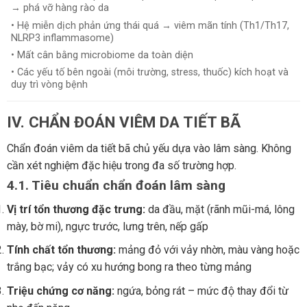
→ phá vỡ hàng rào da
• Hệ miễn dịch phản ứng thái quá → viêm mãn tính (Th1/Th17,
NLRP3 inflammasome)
• Mất cân bằng microbiome da toàn diện
• Các yếu tố bên ngoài (môi trường, stress, thuốc) kích hoạt và
duy trì vòng bệnh
IV. CHẨN ĐOÁN VIÊM DA TIẾT BÃ
Chẩn đoán viêm da tiết bã chủ yếu dựa vào lâm sàng. Không
cần xét nghiệm đặc hiệu trong đa số trường hợp.
4.1. Tiêu chuẩn chẩn đoán lâm sàng
Vị trí tổn thương đặc trưng:
da đầu, mặt (rãnh mũi-má, lông
mày, bờ mi), ngực trước, lưng trên, nếp gấp
Tính chất tổn thương:
mảng đỏ với vảy nhờn, màu vàng hoặc
trắng bạc; vảy có xu hướng bong ra theo từng mảng
Triệu chứng cơ năng:
ngứa, bỏng rát – mức độ thay đổi từ