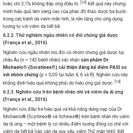
[13]
toàn; chỉ 3,1% không đáp ứng điều trị.
Kết quả này chứng
minh hiệu quả lâm sàng cao của phác đồ thảo dược ba bước
trong các bệnh da viêm mãn tính, là nền tảng cho ứng dụng
tương tự với viêm da tiết bã.
6.2.2. Thử nghiệm ngẫu nhiên có đối chứng giả dược
(França et al., 2016)
Nghiên cứu ngẫu nhiên mù đôi có nhóm chứng giả dược tại
châu Âu (n = 142 bệnh nhân) xác nhận
sản phẩm Dr
Michaels® (Soratinex®) cải thiện đáng kể điểm PASI so
với nhóm chứng
(p < 0,05 tại tuần 4, 6 và 8). Nghiên cứu này
[14]
khẳng định hiệu quả không phải do hiệu ứng giả dược.
6.2.3. Nghiên cứu trên bệnh nhân nhi và viêm da dị ứng
(França et al., 2016)
Nghiên cứu điều tra hiệu quả và khả năng dung nạp của Dr
Michaels® (Eczitinex® và Itchinex®) trên bệnh nhân nhi viêm
da dị ứng – một bệnh lý có nhiều điểm tương đồng cơ chế với
viêm da tiết bã (rào cản da suy yếu, viêm Th2 mãn tính). Kết