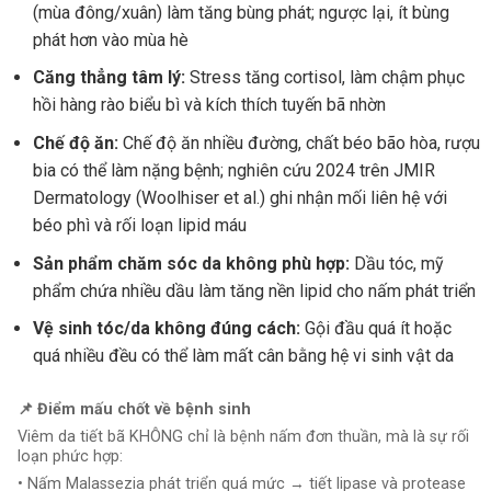
(mùa đông/xuân) làm tăng bùng phát; ngược lại, ít bùng
phát hơn vào mùa hè
Căng thẳng tâm lý:
Stress tăng cortisol, làm chậm phục
hồi hàng rào biểu bì và kích thích tuyến bã nhờn
Chế độ ăn:
Chế độ ăn nhiều đường, chất béo bão hòa, rượu
bia có thể làm nặng bệnh; nghiên cứu 2024 trên JMIR
Dermatology (Woolhiser et al.) ghi nhận mối liên hệ với
béo phì và rối loạn lipid máu
Sản phẩm chăm sóc da không phù hợp:
Dầu tóc, mỹ
phẩm chứa nhiều dầu làm tăng nền lipid cho nấm phát triển
Vệ sinh tóc/da không đúng cách:
Gội đầu quá ít hoặc
quá nhiều đều có thể làm mất cân bằng hệ vi sinh vật da
📌 Điểm mấu chốt về bệnh sinh
Viêm da tiết bã KHÔNG chỉ là bệnh nấm đơn thuần, mà là sự rối
loạn phức hợp:
• Nấm Malassezia phát triển quá mức → tiết lipase và protease