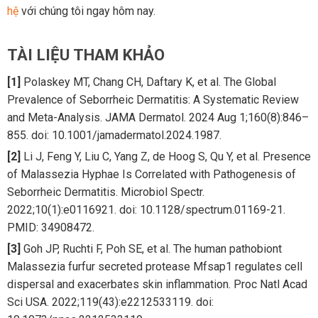
hệ
với chúng tôi ngay hôm nay.
TÀI LIỆU THAM KHẢO
[1]
Polaskey MT, Chang CH, Daftary K, et al. The Global
Prevalence of Seborrheic Dermatitis: A Systematic Review
and Meta-Analysis. JAMA Dermatol. 2024 Aug 1;160(8):846–
855. doi: 10.1001/jamadermatol.2024.1987.
[2]
Li J, Feng Y, Liu C, Yang Z, de Hoog S, Qu Y, et al. Presence
of Malassezia Hyphae Is Correlated with Pathogenesis of
Seborrheic Dermatitis. Microbiol Spectr.
2022;10(1):e0116921. doi: 10.1128/spectrum.01169-21.
PMID: 34908472.
[3]
Goh JP, Ruchti F, Poh SE, et al. The human pathobiont
Malassezia furfur secreted protease Mfsap1 regulates cell
dispersal and exacerbates skin inflammation. Proc Natl Acad
Sci USA. 2022;119(43):e2212533119. doi: