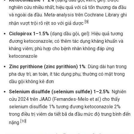
nghiên cứu nhiều nhất; hiệu quả với cả tổn thương da đầu
và ngoài da đầu. Meta-analysis trên Cochrane Library ghi
[9]
nhận vượt trội rõ rệt so với giả dược
Ciclopirox 1–1.5%
(dạng dầu gội, gel): Hiệu quả tương
đương ketoconazole; có thêm tác dụng kháng khuẩn và
kháng viêm; phù hợp cho bệnh nhân không đáp ứng
ketoconazole
Zinc pyrithione (zinc pyrithion) 1%
: Dùng dài hạn trong
pha duy trì; an toàn, ít tác dụng phụ; thường có mặt trong
dầu gội không kê đơn
Selenium disulfide (selenium sulfide) 1–2.5%
: Nghiên
cứu 2024 trên JAAD (Fernandes-Melo et al.) cho thấy
selenium disulfide 1% tương đương ketoconazole 2%
trong điều trị viêm da tiết bã da đầu mức độ trung bình đến
[10]
nặng