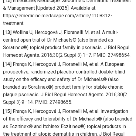
[12]
Emedicine/Medscape. Seborrheic Dermatitis Treatment
& Management [Updated 2025]. Available at:
https://emedicine.medscape.com/article/1108312-
treatment.
[13]
Wollina U, Hercogová J, Fioranelli M, et al. A multi-
centred open trial of Dr Michaels® (also branded as
Soratinex®) topical product family in psoriasis. J Biol Regul
Homeost Agents. 2016;30(2 Suppl 3):1–7. PMID: 27498654.
[14]
França K, Hercogová J, Fioranelli M, et al. A European
prospective, randomized placebo-controlled double-blind
study on the efficacy and safety of Dr Michaels® (also
branded as Soratinex®) product family for stable chronic
plaque psoriasis. J Biol Regul Homeost Agents. 2016;30(2
Suppl 3):9–14. PMID: 27498655.
[15]
França K, Hercogová J, Fioranelli M, et al. Investigation
of the efficacy and tolerability of Dr Michaels® (also branded
as Eczitinex® and Itchinex Eczitinex®) topical products in
the treatment of atopic dermatitis in children. J Biol Regul