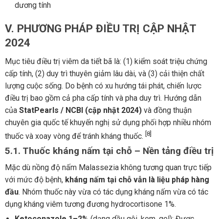
dương tính
V. PHƯƠNG PHÁP ĐIỀU TRỊ CẬP NHẬT
2024
Mục tiêu điều trị viêm da tiết bã là: (1) kiểm soát triệu chứng
cấp tính, (2) duy trì thuyên giảm lâu dài, và (3) cải thiện chất
lượng cuộc sống. Do bệnh có xu hướng tái phát, chiến lược
điều trị bao gồm cả pha cấp tính và pha duy trì. Hướng dẫn
của
StatPearls / NCBI (cập nhật 2024)
và đồng thuận
chuyên gia quốc tế khuyến nghị sử dụng phối hợp nhiều nhóm
[8]
thuốc và xoay vòng để tránh kháng thuốc.
5.1. Thuốc kháng nấm tại chỗ – Nền tảng điều trị
Mặc dù nồng độ nấm Malassezia không tương quan trực tiếp
với mức độ bệnh,
kháng nấm tại chỗ vẫn là liệu pháp hàng
đầu
. Nhóm thuốc này vừa có tác dụng kháng nấm vừa có tác
dụng kháng viêm tương đương hydrocortisone 1%.
Ketoconazole 1–2%
(dạng dầu gội, kem, gel): Được