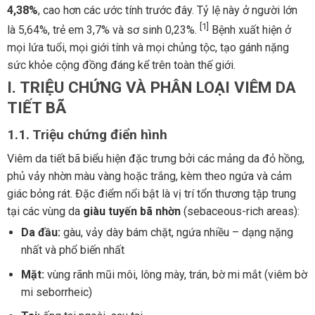
4,38%
, cao hơn các ước tính trước đây. Tỷ lệ này ở người lớn
[1]
là 5,64%, trẻ em 3,7% và sơ sinh 0,23%.
Bệnh xuất hiện ở
mọi lứa tuổi, mọi giới tính và mọi chủng tộc, tạo gánh nặng
sức khỏe cộng đồng đáng kể trên toàn thế giới.
I. TRIỆU CHỨNG VÀ PHÂN LOẠI VIÊM DA
TIẾT BÃ
1.1. Triệu chứng điển hình
Viêm da tiết bã biểu hiện đặc trưng bởi các mảng da đỏ hồng,
phủ vảy nhờn màu vàng hoặc trắng, kèm theo ngứa và cảm
giác bỏng rát. Đặc điểm nổi bật là vị trí tổn thương tập trung
tại các vùng da
giàu tuyến bã nhờn
(sebaceous-rich areas):
Da đầu:
gàu, vảy dày bám chặt, ngứa nhiều – dạng nặng
nhất và phổ biến nhất
Mặt:
vùng rãnh mũi môi, lông mày, trán, bờ mi mắt (viêm bờ
mi seborrheic)