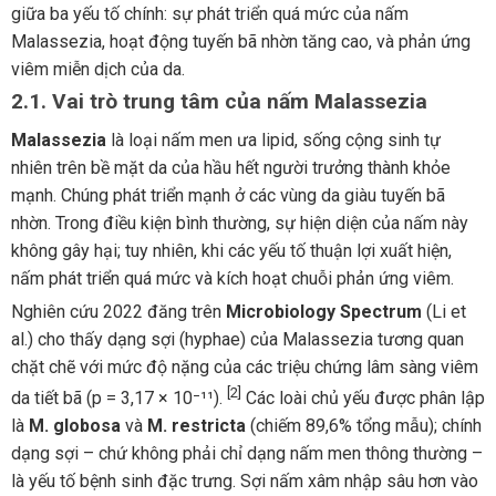
giữa ba yếu tố chính: sự phát triển quá mức của nấm
Malassezia, hoạt động tuyến bã nhờn tăng cao, và phản ứng
viêm miễn dịch của da.
2.1. Vai trò trung tâm của nấm Malassezia
Malassezia
là loại nấm men ưa lipid, sống cộng sinh tự
nhiên trên bề mặt da của hầu hết người trưởng thành khỏe
mạnh. Chúng phát triển mạnh ở các vùng da giàu tuyến bã
nhờn. Trong điều kiện bình thường, sự hiện diện của nấm này
không gây hại; tuy nhiên, khi các yếu tố thuận lợi xuất hiện,
nấm phát triển quá mức và kích hoạt chuỗi phản ứng viêm.
Nghiên cứu 2022 đăng trên
Microbiology Spectrum
(Li et
al.) cho thấy dạng sợi (hyphae) của Malassezia tương quan
chặt chẽ với mức độ nặng của các triệu chứng lâm sàng viêm
[2]
da tiết bã (p = 3,17 × 10⁻¹¹).
Các loài chủ yếu được phân lập
là
M. globosa
và
M. restricta
(chiếm 89,6% tổng mẫu); chính
dạng sợi – chứ không phải chỉ dạng nấm men thông thường –
là yếu tố bệnh sinh đặc trưng. Sợi nấm xâm nhập sâu hơn vào