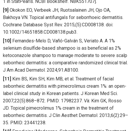
1 in StatPearls. NCBI Bookshelf. NBK551707].
[9]
Okokon EO, Verbeek JH, Ruotsalainen JH, Ojo OA,
Bakhoya VN. Topical antifungals for seborrhoeic dermatitis.
Cochrane Database Syst Rev. 2015;(5):CD008138. doi:
10.1002/14651858.CD008138.pub3.
[10]
Fernandes-Melo D, Vañó-Galván S, Veriato A. A 1%
selenium disulfide-based shampoo is as beneficial as 2%
ketoconazole shampoo to manage moderate to severe scalp
seborrheic dermatitis: a comparative randomized clinical trial.
J Am Acad Dermatol. 2024;91:AB100.
[11]
Kim BS, Kim SH, Kim MB, et al. Treatment of facial
seborrheic dermatitis with pimecrolimus cream 1%: an open-
label clinical study in Korean patients. J Korean Med Sci.
2007;22(5):868–872. PMID: 17982237. Và: Kim GK, Rosso
JD. Topical pimecrolimus 1% cream in the treatment of
seborrheic dermatitis. J Clin Aesthet Dermatol. 2013;6(2):29–
35. PMID: 23441238.