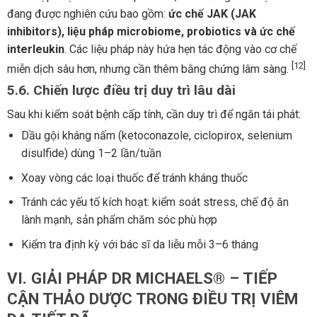
đang được nghiên cứu bao gồm:
ức chế JAK (JAK
inhibitors), liệu pháp microbiome, probiotics và ức chế
interleukin
. Các liệu pháp này hứa hẹn tác động vào cơ chế
[12]
miễn dịch sâu hơn, nhưng cần thêm bằng chứng lâm sàng.
5.6. Chiến lược điều trị duy trì lâu dài
Sau khi kiểm soát bệnh cấp tính, cần duy trì để ngăn tái phát:
Dầu gội kháng nấm (ketoconazole, ciclopirox, selenium
disulfide) dùng 1–2 lần/tuần
Xoay vòng các loại thuốc để tránh kháng thuốc
Tránh các yếu tố kích hoạt: kiểm soát stress, chế độ ăn
lành mạnh, sản phẩm chăm sóc phù hợp
Kiểm tra định kỳ với bác sĩ da liễu mỗi 3–6 tháng
VI. GIẢI PHÁP DR MICHAELS® – TIẾP
CẬN THẢO DƯỢC TRONG ĐIỀU TRỊ VIÊM