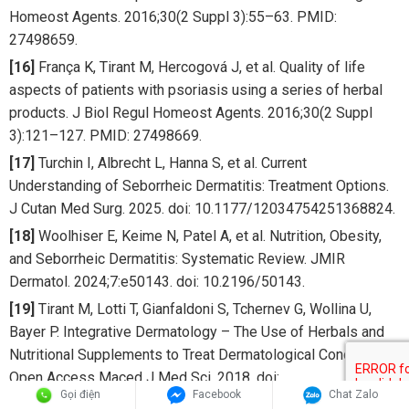
Homeost Agents. 2016;30(2 Suppl 3):55–63. PMID:
27498659.
[16]
França K, Tirant M, Hercogová J, et al. Quality of life
aspects of patients with psoriasis using a series of herbal
products. J Biol Regul Homeost Agents. 2016;30(2 Suppl
3):121–127. PMID: 27498669.
[17]
Turchin I, Albrecht L, Hanna S, et al. Current
Understanding of Seborrheic Dermatitis: Treatment Options.
J Cutan Med Surg. 2025. doi: 10.1177/12034754251368824.
[18]
Woolhiser E, Keime N, Patel A, et al. Nutrition, Obesity,
and Seborrheic Dermatitis: Systematic Review. JMIR
Dermatol. 2024;7:e50143. doi: 10.2196/50143.
[19]
Tirant M, Lotti T, Gianfaldoni S, Tchernev G, Wollina U,
Bayer P. Integrative Dermatology – The Use of Herbals and
Nutritional Supplements to Treat Dermatological Conditions.
Open Access Maced J Med Sci. 2018. doi:
Gọi điện
Facebook
Chat Zalo
10.3889/oamjms.2018.136.