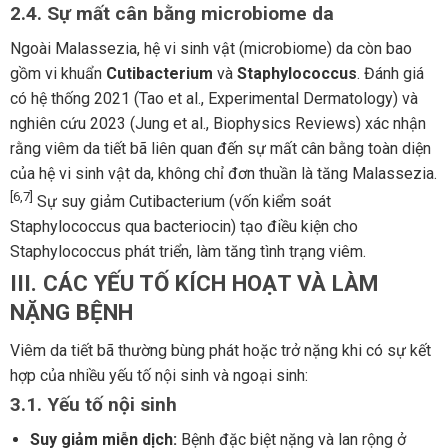
2.4. Sự mất cân bằng microbiome da
Ngoài Malassezia, hệ vi sinh vật (microbiome) da còn bao
gồm vi khuẩn
Cutibacterium
và
Staphylococcus
. Đánh giá
có hệ thống 2021 (Tao et al., Experimental Dermatology) và
nghiên cứu 2023 (Jung et al., Biophysics Reviews) xác nhận
rằng viêm da tiết bã liên quan đến sự mất cân bằng toàn diện
của hệ vi sinh vật da, không chỉ đơn thuần là tăng Malassezia.
[6,7]
Sự suy giảm Cutibacterium (vốn kiểm soát
Staphylococcus qua bacteriocin) tạo điều kiện cho
Staphylococcus phát triển, làm tăng tình trạng viêm.
III. CÁC YẾU TỐ KÍCH HOẠT VÀ LÀM
NẶNG BỆNH
Viêm da tiết bã thường bùng phát hoặc trở nặng khi có sự kết
hợp của nhiều yếu tố nội sinh và ngoại sinh:
3.1. Yếu tố nội sinh
Suy giảm miễn dịch:
Bệnh đặc biệt nặng và lan rộng ở