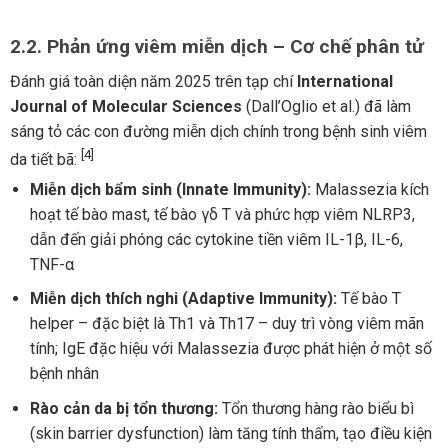
2.2. Phản ứng viêm miễn dịch – Cơ chế phân tử
Đánh giá toàn diện năm 2025 trên tạp chí
International
Journal of Molecular Sciences
(Dall’Oglio et al.) đã làm
sáng tỏ các con đường miễn dịch chính trong bệnh sinh viêm
[4]
da tiết bã:
Miễn dịch bẩm sinh (Innate Immunity):
Malassezia kích
hoạt tế bào mast, tế bào γδ T và phức hợp viêm NLRP3,
dẫn đến giải phóng các cytokine tiền viêm IL-1β, IL-6,
TNF-α
Miễn dịch thích nghi (Adaptive Immunity):
Tế bào T
helper – đặc biệt là Th1 và Th17 – duy trì vòng viêm mãn
tính; IgE đặc hiệu với Malassezia được phát hiện ở một số
bệnh nhân
Rào cản da bị tổn thương:
Tổn thương hàng rào biểu bì
(skin barrier dysfunction) làm tăng tính thấm, tạo điều kiện