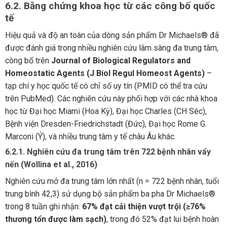
6.2. Bằng chứng khoa học từ các công bố quốc
tế
Hiệu quả và độ an toàn của dòng sản phẩm Dr Michaels® đã
được đánh giá trong nhiều nghiên cứu lâm sàng đa trung tâm,
công bố trên
Journal of Biological Regulators and
Homeostatic Agents (J Biol Regul Homeost Agents)
–
tạp chí y học quốc tế có chỉ số uy tín (PMID có thể tra cứu
trên PubMed). Các nghiên cứu này phối hợp với các nhà khoa
học từ Đại học Miami (Hoa Kỳ), Đại học Charles (CH Séc),
Bệnh viện Dresden-Friedrichstadt (Đức), Đại học Rome G.
Marconi (Ý), và nhiều trung tâm y tế châu Âu khác.
6.2.1. Nghiên cứu đa trung tâm trên 722 bệnh nhân vẩy
nến (Wollina et al., 2016)
Nghiên cứu mở đa trung tâm lớn nhất (n = 722 bệnh nhân, tuổi
trung bình 42,3) sử dụng bộ sản phẩm ba pha Dr Michaels®
trong 8 tuần ghi nhận:
67% đạt cải thiện vượt trội (≥76%
thương tổn được làm sạch)
, trong đó 52% đạt lui bệnh hoàn