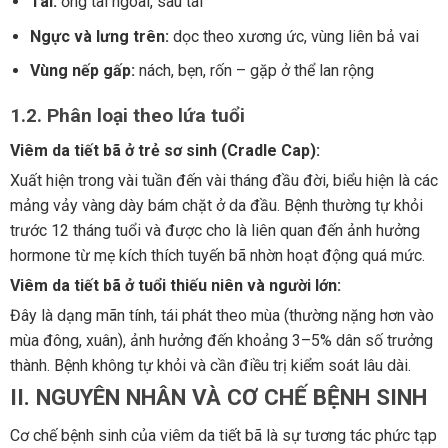
Tai:
ống tai ngoài, sau tai
Ngực và lưng trên:
dọc theo xương ức, vùng liên bả vai
Vùng nếp gấp:
nách, bẹn, rốn – gặp ở thể lan rộng
1.2. Phân loại theo lứa tuổi
Viêm da tiết bã ở trẻ sơ sinh (Cradle Cap):
Xuất hiện trong vài tuần đến vài tháng đầu đời, biểu hiện là các
mảng vảy vàng dày bám chặt ở da đầu. Bệnh thường tự khỏi
trước 12 tháng tuổi và được cho là liên quan đến ảnh hưởng
hormone từ mẹ kích thích tuyến bã nhờn hoạt động quá mức.
Viêm da tiết bã ở tuổi thiếu niên và người lớn:
Đây là dạng mãn tính, tái phát theo mùa (thường nặng hơn vào
mùa đông, xuân), ảnh hưởng đến khoảng 3–5% dân số trưởng
thành. Bệnh không tự khỏi và cần điều trị kiểm soát lâu dài.
II. NGUYÊN NHÂN VÀ CƠ CHẾ BỆNH SINH
Cơ chế bệnh sinh của viêm da tiết bã là sự tương tác phức tạp