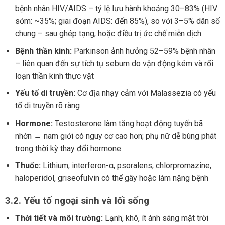
bệnh nhân HIV/AIDS – tỷ lệ lưu hành khoảng 30–83% (HIV
sớm: ~35%; giai đoạn AIDS: đến 85%), so với 3–5% dân số
chung – sau ghép tạng, hoặc điều trị ức chế miễn dịch
Bệnh thần kinh:
Parkinson ảnh hưởng 52–59% bệnh nhân
– liên quan đến sự tích tụ sebum do vận động kém và rối
loạn thần kinh thực vật
Yếu tố di truyền:
Cơ địa nhạy cảm với Malassezia có yếu
tố di truyền rõ ràng
Hormone:
Testosterone làm tăng hoạt động tuyến bã
nhờn → nam giới có nguy cơ cao hơn; phụ nữ dễ bùng phát
trong thời kỳ thay đổi hormone
Thuốc:
Lithium, interferon-α, psoralens, chlorpromazine,
haloperidol, griseofulvin có thể gây hoặc làm nặng bệnh
3.2. Yếu tố ngoại sinh và lối sống
Thời tiết và môi trường:
Lạnh, khô, ít ánh sáng mặt trời