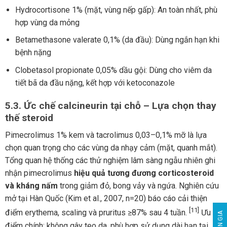
Hydrocortisone 1% (mặt, vùng nếp gấp): An toàn nhất, phù
hợp vùng da mỏng
Betamethasone valerate 0,1% (da đầu): Dùng ngắn hạn khi
bệnh nặng
Clobetasol propionate 0,05% dầu gội: Dùng cho viêm da
tiết bã da đầu nặng, kết hợp với ketoconazole
5.3. Ức chế calcineurin tại chỗ – Lựa chọn thay
thế steroid
Pimecrolimus 1% kem và tacrolimus 0,03–0,1% mỡ là lựa
chọn quan trọng cho các vùng da nhạy cảm (mặt, quanh mắt).
Tổng quan hệ thống các thử nghiệm lâm sàng ngẫu nhiên ghi
nhận pimecrolimus
hiệu quả tương đương corticosteroid
và kháng nấm
trong giảm đỏ, bong vảy và ngứa. Nghiên cứu
mở tại Hàn Quốc (Kim et al., 2007, n=20) báo cáo cải thiện
[11]
điểm erythema, scaling và pruritus ≥87% sau 4 tuần.
Ưu
điểm chính: không gây teo da, phù hợp sử dụng dài hạn tại