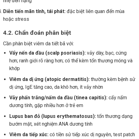
nhẹ đến nặng
Diễn tiến mãn tính, tái phát:
đặc biệt liên quan đến mùa
hoặc stress
4.2. Chẩn đoán phân biệt
Cần phân biệt viêm da tiết bã với:
Vẩy nến da đầu (scalp psoriasis):
vảy dày, bạc, cứng
hơn; ranh giới rõ ràng hơn; có thể kèm tổn thương móng và
khớp
Viêm da dị ứng (atopic dermatitis):
thường kèm bệnh sử
dị ứng, IgE tăng cao, da khô hơn, ít vảy nhờn
Vảy phấn trắng/nấm da đầu (tinea capitis):
cấy nấm
dương tính, gặp nhiều hơn ở trẻ em
Lupus ban đỏ (lupus erythematosus):
tổn thương dạng
bướm mặt, xét nghiệm ANA dương tính
Viêm da tiếp xúc:
có tiền sử tiếp xúc dị nguyên, test patch