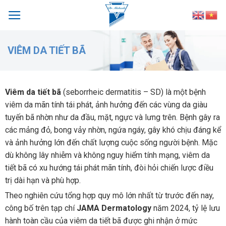
Skip
to
content
VIÊM DA TIẾT BÃ
Viêm da tiết bã
(seborrheic dermatitis – SD) là một bệnh
viêm da mãn tính tái phát, ảnh hưởng đến các vùng da giàu
tuyến bã nhờn như da đầu, mặt, ngực và lưng trên. Bệnh gây ra
các mảng đỏ, bong vảy nhờn, ngứa ngáy, gây khó chịu đáng kể
và ảnh hưởng lớn đến chất lượng cuộc sống người bệnh. Mặc
dù không lây nhiễm và không nguy hiểm tính mạng, viêm da
tiết bã có xu hướng tái phát mãn tính, đòi hỏi chiến lược điều
trị dài hạn và phù hợp.
Theo nghiên cứu tổng hợp quy mô lớn nhất từ trước đến nay,
công bố trên tạp chí
JAMA Dermatology
năm 2024, tỷ lệ lưu
hành toàn cầu của viêm da tiết bã được ghi nhận ở mức