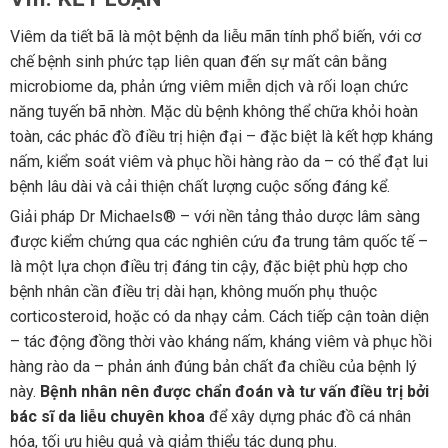
Viêm da tiết bã là một bệnh da liễu mãn tính phổ biến, với cơ
chế bệnh sinh phức tạp liên quan đến sự mất cân bằng
microbiome da, phản ứng viêm miễn dịch và rối loạn chức
năng tuyến bã nhờn. Mặc dù bệnh không thể chữa khỏi hoàn
toàn, các phác đồ điều trị hiện đại – đặc biệt là kết hợp kháng
nấm, kiểm soát viêm và phục hồi hàng rào da – có thể đạt lui
bệnh lâu dài và cải thiện chất lượng cuộc sống đáng kể.
Giải pháp Dr Michaels® – với nền tảng thảo dược lâm sàng
được kiểm chứng qua các nghiên cứu đa trung tâm quốc tế –
là một lựa chọn điều trị đáng tin cậy, đặc biệt phù hợp cho
bệnh nhân cần điều trị dài hạn, không muốn phụ thuộc
corticosteroid, hoặc có da nhạy cảm. Cách tiếp cận toàn diện
– tác động đồng thời vào kháng nấm, kháng viêm và phục hồi
hàng rào da – phản ánh đúng bản chất đa chiều của bệnh lý
này.
Bệnh nhân nên được chẩn đoán và tư vấn điều trị bởi
bác sĩ da liễu chuyên khoa
để xây dựng phác đồ cá nhân
hóa, tối ưu hiệu quả và giảm thiểu tác dụng phụ.