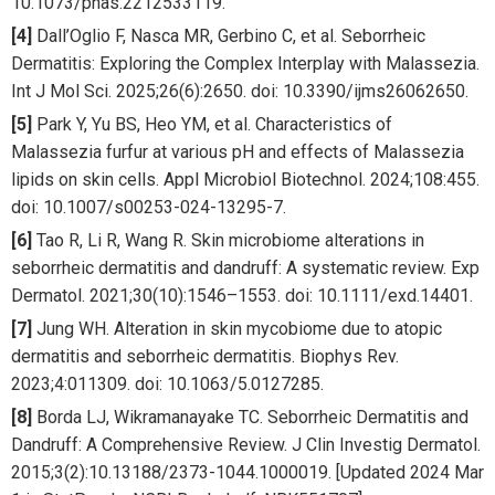
10.1073/pnas.2212533119.
[4]
Dall’Oglio F, Nasca MR, Gerbino C, et al. Seborrheic
Dermatitis: Exploring the Complex Interplay with Malassezia.
Int J Mol Sci. 2025;26(6):2650. doi: 10.3390/ijms26062650.
[5]
Park Y, Yu BS, Heo YM, et al. Characteristics of
Malassezia furfur at various pH and effects of Malassezia
lipids on skin cells. Appl Microbiol Biotechnol. 2024;108:455.
doi: 10.1007/s00253-024-13295-7.
[6]
Tao R, Li R, Wang R. Skin microbiome alterations in
seborrheic dermatitis and dandruff: A systematic review. Exp
Dermatol. 2021;30(10):1546–1553. doi: 10.1111/exd.14401.
[7]
Jung WH. Alteration in skin mycobiome due to atopic
dermatitis and seborrheic dermatitis. Biophys Rev.
2023;4:011309. doi: 10.1063/5.0127285.
[8]
Borda LJ, Wikramanayake TC. Seborrheic Dermatitis and
Dandruff: A Comprehensive Review. J Clin Investig Dermatol.
2015;3(2):10.13188/2373-1044.1000019. [Updated 2024 Mar