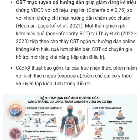
CBT trực tuyến có hướng dẫn
giúp giảm đáng kể triệu
chứng VDCĐ với cỡ hiệu ứng lớn (Cohen’s d = 0,75) so
với nhóm chứng chỉ nhận hướng dẫn chăm sóc chuẩn
(Hedman-Lagerlöf et al., 2021). Một thử nghiệm phi
kém hiệu quả (non-inferiority RCT) tại Thụy Điển (2022–
2023) tiếp theo cho thấy CBT ngắn tự hướng dẫn online
không kém hiệu quả hơn phiên bản CBT có chuyên gia
hỗ trợ, mở rộng khả năng tiếp cận điều trị.
Các kỹ thuật bao gồm: tái cấu trúc nhận thức, phơi nhiễm
với kích thích ngứa (exposure), kiềm chế gãi có ý thức
và luyện tập kiên định trong điều trị.