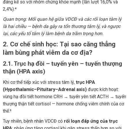
đáng kể so với nhóm chứng khỏe mạnh (lần lượt 16,0% và
2,4%).⁴
Quan trọng: Mối quan hệ giữa VDCĐ và các rối loạn tâm lý
là hai chiều — bệnh da gây ra tổn thương tâm lý, và ngược
lại, các yếu tố tâm lý làm bệnh da trầm trọng hơn.
2. Cơ chế sinh học: Tại sao căng thẳng
làm bùng phát viêm da cơ địa?
2.1. Trục hạ đồi – tuyến yên – tuyến thượng
thận (HPA axis)
Khi cơ thể tiếp xúc với stress tâm lý,
trục HPA
(Hypothalamic–Pituitary–Adrenal axis)
được kích hoạt:
vùng hạ đồi tiết hormone CRH → tuyến yên tiết ACTH → tuyến
thượng thận tiết cortisol — hormone chống viêm chính của cơ
thể.⁵
Tuy nhiên, bệnh nhân VDCĐ có
rối loạn đáp ứng của trục
HPA
: phản ứng tăng cortisol khi gặp stress thấp hơn so với