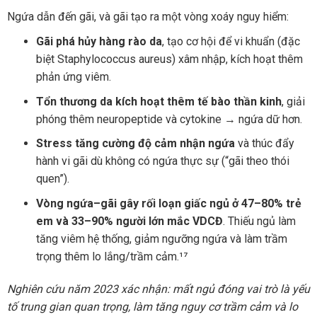
Ngứa dẫn đến gãi, và gãi tạo ra một vòng xoáy nguy hiểm:
Gãi phá hủy hàng rào da
, tạo cơ hội để vi khuẩn (đặc
biệt Staphylococcus aureus) xâm nhập, kích hoạt thêm
phản ứng viêm.
Tổn thương da kích hoạt thêm tế bào thần kinh
, giải
phóng thêm neuropeptide và cytokine → ngứa dữ hơn.
Stress tăng cường độ cảm nhận ngứa
và thúc đẩy
hành vi gãi dù không có ngứa thực sự (“gãi theo thói
quen”).
Vòng ngứa–gãi gây rối loạn giấc ngủ ở 47–80% trẻ
em và 33–90% người lớn mắc VDCĐ
. Thiếu ngủ làm
tăng viêm hệ thống, giảm ngưỡng ngứa và làm trầm
trọng thêm lo lắng/trầm cảm.¹⁷
Nghiên cứu năm 2023 xác nhận: mất ngủ đóng vai trò là yếu
tố trung gian quan trọng, làm tăng nguy cơ trầm cảm và lo