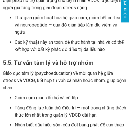
HỎI CHUYÊN GIA
biện pháp hỗ trợ quan trọng cho bệnh nhân VDCĐ, đặc biệt khi
ngứa gia tăng trong giai đoạn stress nặng.
Thư giãn giảm hoạt hóa hệ giao cảm, giảm tiết cortisol
và neuropeptide — qua đó gián tiếp làm dịu viêm và
ngứa.
Các kỹ thuật này an toàn, dễ thực hành tại nhà và có thể
kết hợp với bất kỳ phác đồ điều trị da liễu nào.
5.5. Tư vấn tâm lý và hỗ trợ nhóm
Giáo dục tâm lý (psychoeducation) về mối quan hệ giữa
stress và VDCĐ, kết hợp tư vấn cá nhân hoặc nhóm, giúp bệnh
nhân:
Giảm cảm giác xấu hổ và cô lập.
Tăng động lực tuân thủ điều trị — một trong những thách
thức lớn nhất trong quản lý VDCĐ dài hạn.
Nhận biết dấu hiệu sớm của đợt bùng phát để can thiệp