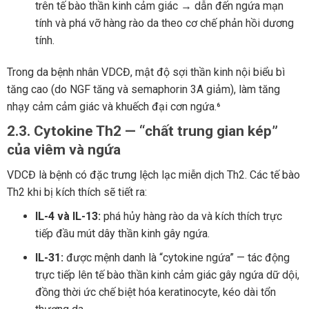
trên tế bào thần kinh cảm giác → dẫn đến ngứa mạn
tính và phá vỡ hàng rào da theo cơ chế phản hồi dương
tính.
Trong da bệnh nhân VDCĐ, mật độ sợi thần kinh nội biểu bì
tăng cao (do NGF tăng và semaphorin 3A giảm), làm tăng
nhạy cảm cảm giác và khuếch đại cơn ngứa.⁶
2.3. Cytokine Th2 — “chất trung gian kép”
của viêm và ngứa
VDCĐ là bệnh có đặc trưng lệch lạc miễn dịch Th2. Các tế bào
Th2 khi bị kích thích sẽ tiết ra:
IL-4 và IL-13:
phá hủy hàng rào da và kích thích trực
tiếp đầu mút dây thần kinh gây ngứa.
IL-31:
được mệnh danh là “cytokine ngứa” — tác động
trực tiếp lên tế bào thần kinh cảm giác gây ngứa dữ dội,
đồng thời ức chế biệt hóa keratinocyte, kéo dài tổn