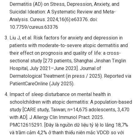
Dermatitis (AD) on Stress, Depression, Anxiety, and
Suicidal Ideation: A Systematic Review and Meta-
Analysis. Cureus. 2024;16(6):e63376. doi:
10.7759/cureus.63376
Liu J, et al. Risk factors for anxiety and depression in
patients with moderate-to-severe atopic dermatitis and
their effect on prognosis and quality of life: a cross-
sectional study [273 patients, Shanghai Jinshan Tinglin
Hospital, July 2021–June 2023]. Journal of
Dermatological Treatment (in press / 2025). Reported via
PatientCareOnline (July 2025).
Impact of sleep disturbance on mental health in
schoolchildren with atopic dermatitis: A population-based
study [CARE study, Taiwan; n=14,675 adolescents, 3,470
with AD]. J Allergy Clin Immunol Pract. 2025.
PMC12615291. [Đây là nguồn dữ liệu tỷ lệ lo lắng 18,7%
và trầm cảm 4,2% ở thanh thiếu niên mắc VDCĐ so với