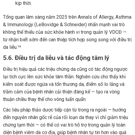
kịp thời.
Tổng quan lâm sàng năm 2025 trên Annals of Allergy, Asthma
& Immunology (LeBovidge & Schneider) nhấn mạnh vai trò
không thể thiếu của sức khỏe hành vi trong quản lý VDCĐ —
từ nhận biết sớm đến can thiệp tích hợp song song với điều trị
da liễu.¹⁵
5.6. Điều trị da liễu và tác động tâm lý
Điều trị hiệu quả các triệu chứng da cũng có tác động ngược
lại tích cực lên sức khỏe tâm thần. Nghiên cứu cho thấy khi
kiểm soát được ngứa và tổn thương da, điểm số lo lắng và
trầm cảm của bệnh nhân cải thiện đáng kể — tạo ra vòng
thuận chiều thay thế cho vòng luẩn quẩn.
Các liệu pháp thảo dược tiếp cận từ trong ra ngoài — hướng
đến nguyên nhân gốc rễ của rối loạn da thay vì chỉ giảm triệu
chứng tạm thời — có thể có vai trò hỗ trợ trong quản lý toàn
diện bệnh viêm da cơ địa, giúp bệnh nhân tự tin hơn vào quá