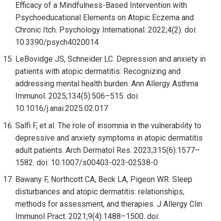
Efficacy of a Mindfulness-Based Intervention with
Psychoeducational Elements on Atopic Eczema and
Chronic Itch. Psychology International. 2022;4(2). doi:
10.3390/psych4020014
LeBovidge JS, Schneider LC. Depression and anxiety in
patients with atopic dermatitis: Recognizing and
addressing mental health burden. Ann Allergy Asthma
Immunol. 2025;134(5):506–515. doi:
10.1016/j.anai.2025.02.017
Salfi F, et al. The role of insomnia in the vulnerability to
depressive and anxiety symptoms in atopic dermatitis
adult patients. Arch Dermatol Res. 2023;315(6):1577–
1582. doi: 10.1007/s00403-023-02538-0
Bawany F, Northcott CA, Beck LA, Pigeon WR. Sleep
disturbances and atopic dermatitis: relationships,
methods for assessment, and therapies. J Allergy Clin
Immunol Pract. 2021;9(4):1488–1500. doi: