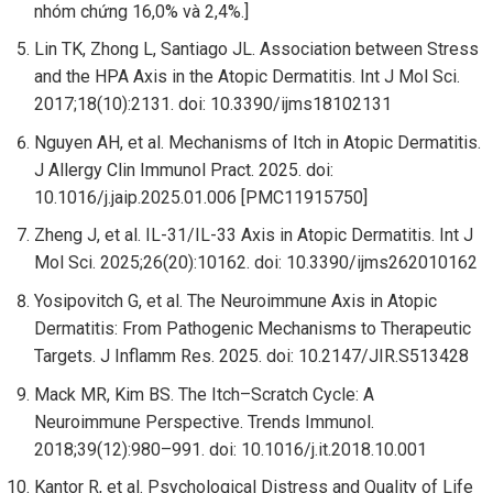
nhóm chứng 16,0% và 2,4%.]
Lin TK, Zhong L, Santiago JL. Association between Stress
and the HPA Axis in the Atopic Dermatitis. Int J Mol Sci.
2017;18(10):2131. doi: 10.3390/ijms18102131
Nguyen AH, et al. Mechanisms of Itch in Atopic Dermatitis.
J Allergy Clin Immunol Pract. 2025. doi:
10.1016/j.jaip.2025.01.006 [PMC11915750]
Zheng J, et al. IL-31/IL-33 Axis in Atopic Dermatitis. Int J
Mol Sci. 2025;26(20):10162. doi: 10.3390/ijms262010162
Yosipovitch G, et al. The Neuroimmune Axis in Atopic
Dermatitis: From Pathogenic Mechanisms to Therapeutic
Targets. J Inflamm Res. 2025. doi: 10.2147/JIR.S513428
Mack MR, Kim BS. The Itch–Scratch Cycle: A
Neuroimmune Perspective. Trends Immunol.
2018;39(12):980–991. doi: 10.1016/j.it.2018.10.001
Kantor R, et al. Psychological Distress and Quality of Life