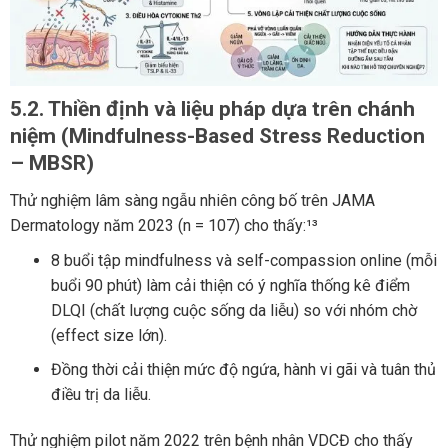
5.2. Thiền định và liệu pháp dựa trên chánh
niệm (Mindfulness-Based Stress Reduction
– MBSR)
Thử nghiệm lâm sàng ngẫu nhiên công bố trên JAMA
Dermatology năm 2023 (n = 107) cho thấy:¹³
8 buổi tập mindfulness và self-compassion online (mỗi
buổi 90 phút) làm cải thiện có ý nghĩa thống kê điểm
DLQI (chất lượng cuộc sống da liễu) so với nhóm chờ
(effect size lớn).
Đồng thời cải thiện mức độ ngứa, hành vi gãi và tuân thủ
điều trị da liễu.
Thử nghiệm pilot năm 2022 trên bệnh nhân VDCĐ cho thấy