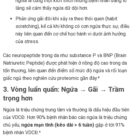
nghĩa là cùng một kích thích nhưng bệnh nhân đang lo
lắng sẽ cảm thấy ngứa dữ dội hơn.
Phản ứng gãi đôi khi xảy ra theo thói quen (habit
scratching), kể cả khi không có cơn ngứa thực sự, điều
này liên quan đến cơ chế học hành vi dưới ảnh hưởng
của stress.
Các neuropeptide trong da như substance P và BNP (Brain
Natriuretic Peptide) được phát hiện ở nồng độ cao trong da
tổn thương, liên quan đến điểm số mức độ ngứa và rối loạn
giấc ngủ theo nghiên cứu proteomic gần đây.⁸
3. Vòng luẩn quẩn: Ngứa → Gãi → Trầm
trọng hơn
Ngứa là triệu chứng trung tâm và thường là dấu hiệu đầu tiên
của VDCĐ. Hơn 90% bệnh nhân báo cáo ngứa là triệu chứng
chủ yếu;
ngứa mạn tính (kéo dài > 6 tuần)
gặp ở tới 91%
bệnh nhân VDCĐ.⁹