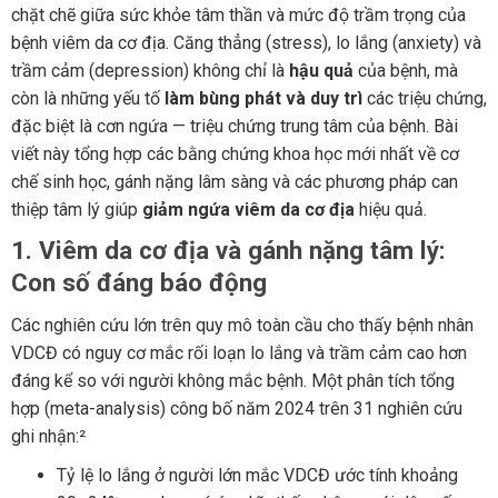
chặt chẽ giữa sức khỏe tâm thần và mức độ trầm trọng của
bệnh viêm da cơ địa. Căng thẳng (stress), lo lắng (anxiety) và
trầm cảm (depression) không chỉ là
hậu quả
của bệnh, mà
còn là những yếu tố
làm bùng phát và duy trì
các triệu chứng,
đặc biệt là cơn ngứa — triệu chứng trung tâm của bệnh. Bài
viết này tổng hợp các bằng chứng khoa học mới nhất về cơ
chế sinh học, gánh nặng lâm sàng và các phương pháp can
thiệp tâm lý giúp
giảm ngứa viêm da cơ địa
hiệu quả.
1. Viêm da cơ địa và gánh nặng tâm lý:
Con số đáng báo động
Các nghiên cứu lớn trên quy mô toàn cầu cho thấy bệnh nhân
VDCĐ có nguy cơ mắc rối loạn lo lắng và trầm cảm cao hơn
đáng kể so với người không mắc bệnh. Một phân tích tổng
hợp (meta-analysis) công bố năm 2024 trên 31 nghiên cứu
ghi nhận:²
Tỷ lệ lo lắng ở người lớn mắc VDCĐ ước tính khoảng