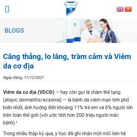
Skip
to
content
BLOGS
Căng thẳng, lo lắng, trầm cảm và Viêm
da cơ địa
Ngày đăng: 11/12/2021
Viêm da cơ địa (VDCĐ)
— hay còn gọi là chàm thể tạng
(atopic dermatitis/eczema) — là bệnh da viêm mạn tính phổ
biến nhất, ảnh hưởng đến khoảng 11% trẻ em và 6% người lớn
trên toàn thế giới (với ước tính hơn 200 triệu người mắc
bệnh).¹
Trong nhiều thập kỷ qua, y học đã ghi nhận một mối liên hệ