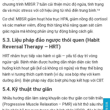
chương trình MBSR 7 tuần cải thiện mức độ ngứa, tình trạng
da và mức stress với cỡ hiệu ứng từ nhỏ đến trung bình.¹⁴
Cơ chế: MBSR giảm hoạt hóa trục HPA, giảm nồng độ cortisol
và các marker viêm, đồng thời tăng khả năng quan sát cảm
giác ngứa mà không phản ứng tự động bằng cách gãi.
5.3. Liệu pháp đảo ngược thói quen (Habit
Reversal Therapy – HRT)
HRT nhắm trực tiếp vào hành vi gãi — yếu tố duy trì vòng
ngứa–gãi. Bệnh nhân được hướng dẫn nhận diện các tình
huống kích hoạt gãi (kể cả không có ngứa) và thay thế bằng
hành vi tương thích cạnh tranh (ví dụ: xoa bóp nhẹ với kem
dưỡng ẩm). Biện pháp này đặc biệt phù hợp kết hợp với CBT.
5.4. Kỹ thuật thư giãn
Nhiều hướng dẫn lâm sàng khuyến cáo thư giãn cơ tiến triển
(Progressive Muscle Relaxation – PMR) và hít thở sâu như