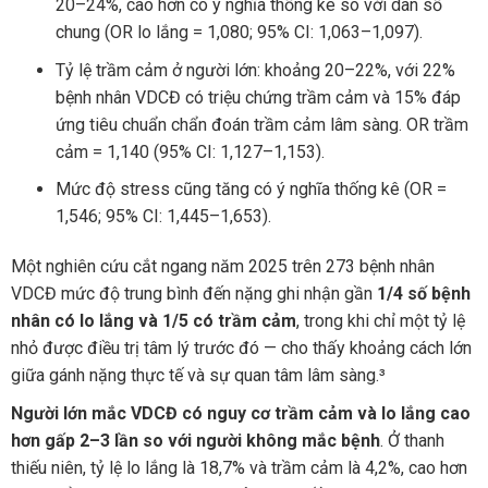
20–24%, cao hơn có ý nghĩa thống kê so với dân số
chung (OR lo lắng = 1,080; 95% CI: 1,063–1,097).
Tỷ lệ trầm cảm ở người lớn: khoảng 20–22%, với 22%
bệnh nhân VDCĐ có triệu chứng trầm cảm và 15% đáp
ứng tiêu chuẩn chẩn đoán trầm cảm lâm sàng. OR trầm
cảm = 1,140 (95% CI: 1,127–1,153).
Mức độ stress cũng tăng có ý nghĩa thống kê (OR =
1,546; 95% CI: 1,445–1,653).
Một nghiên cứu cắt ngang năm 2025 trên 273 bệnh nhân
VDCĐ mức độ trung bình đến nặng ghi nhận gần
1/4 số bệnh
nhân có lo lắng và 1/5 có trầm cảm
, trong khi chỉ một tỷ lệ
nhỏ được điều trị tâm lý trước đó — cho thấy khoảng cách lớn
giữa gánh nặng thực tế và sự quan tâm lâm sàng.³
Người lớn mắc VDCĐ có nguy cơ trầm cảm và lo lắng cao
hơn gấp 2–3 lần so với người không mắc bệnh
. Ở thanh
thiếu niên, tỷ lệ lo lắng là 18,7% và trầm cảm là 4,2%, cao hơn