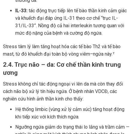
thương da.
IL-33:
tác động trực tiếp lên tế bào thần kinh cảm giác
và khuếch đại đáp ứng IL-31 theo cơ chế “trục IL-
31/IL-33”. Nồng độ cả hai interleukin tương quan với
mức độ nặng của bệnh và cường độ ngứa.
Stress tâm lý làm tăng hoạt hóa các tế bào Th2 và tế bào
mast, từ đó khuếch đại toàn bộ vòng viêm–ngứa này.⁷
2.4. Trục não – da: Cơ chế thần kinh trung
ương
Stress không chỉ tác động ngoại vi lên da mà còn thay đổi
cách não bộ xử lý tín hiệu ngứa. Ở bệnh nhân VDCĐ, các
nghiên cứu hình ảnh thần kinh cho thấy:
Hệ thống limbic (vùng xử lý cảm xúc) tăng hoạt động
khi tiếp xúc với kích thích ngứa.
Ngưỡng ngứa giảm do trạng thái lo lắng và trầm cảm —