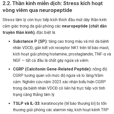
2.2. Thần kinh miễn dịch: Stress kích hoạt
vòng viêm qua neuropeptide
Stress tâm lý còn trực tiếp kích thích đầu mút dây thần kinh
cảm giác trong da giải phóng các
neuropeptide (chất dẫn
truyền thần kinh)
, đặc biệt là:
Substance P (SP):
tăng cao trong máu và mô da bệnh
nhân VDCĐ, gắn kết với receptor NK1 trên tế bào mast,
kích hoạt giải phóng histamine, prostaglandin, TNF-α và
NGF — tất cả đều là chất gây ngứa và viêm.
CGRP (Calcitonin Gene-Related Peptide):
nồng độ
CGRP tương quan với mức độ ngứa và lo lắng/trầm
cảm. Nghiên cứu năm 2023 xác nhận biểu hiện CGRP
trong da bệnh nhân VDCĐ có liên hệ trực tiếp với tình
trạng căng thẳng tâm lý.
TSLP và IL-33:
keratinocyte (tế bào thượng bì) bị tổn
thương giải phóng các alarmin này, kích hoạt kênh TRP