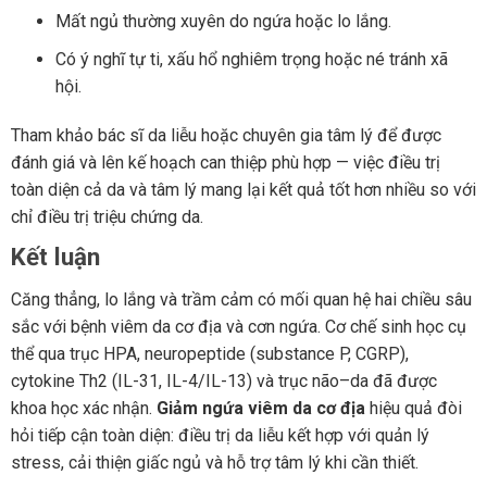
Mất ngủ thường xuyên do ngứa hoặc lo lắng.
Có ý nghĩ tự ti, xấu hổ nghiêm trọng hoặc né tránh xã
hội.
Tham khảo bác sĩ da liễu hoặc chuyên gia tâm lý để được
đánh giá và lên kế hoạch can thiệp phù hợp — việc điều trị
toàn diện cả da và tâm lý mang lại kết quả tốt hơn nhiều so với
chỉ điều trị triệu chứng da.
Kết luận
Căng thẳng, lo lắng và trầm cảm có mối quan hệ hai chiều sâu
sắc với bệnh viêm da cơ địa và cơn ngứa. Cơ chế sinh học cụ
thể qua trục HPA, neuropeptide (substance P, CGRP),
cytokine Th2 (IL-31, IL-4/IL-13) và trục não–da đã được
khoa học xác nhận.
Giảm ngứa viêm da cơ địa
hiệu quả đòi
hỏi tiếp cận toàn diện: điều trị da liễu kết hợp với quản lý
stress, cải thiện giấc ngủ và hỗ trợ tâm lý khi cần thiết.