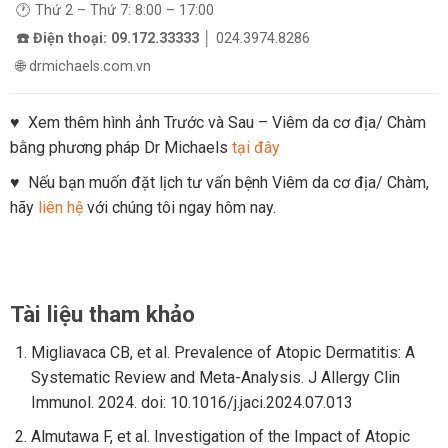
🕐 Thứ 2 – Thứ 7: 8:00 – 17:00
☎️ Điện thoại: 09.172.33333
│ 024.3974.8286
🌐 drmichaels.com.vn
♥ Xem thêm hình ảnh Trước và Sau – Viêm da cơ địa/ Chàm
bằng phương pháp Dr Michaels
tại đây
♥ Nếu bạn muốn đặt lịch tư vấn bệnh Viêm da cơ địa/ Chàm,
hãy
liên hệ
với chúng tôi ngay hôm nay.
Tài liệu tham khảo
Migliavaca CB, et al. Prevalence of Atopic Dermatitis: A
Systematic Review and Meta-Analysis. J Allergy Clin
Immunol. 2024. doi: 10.1016/j.jaci.2024.07.013
Almutawa F, et al. Investigation of the Impact of Atopic