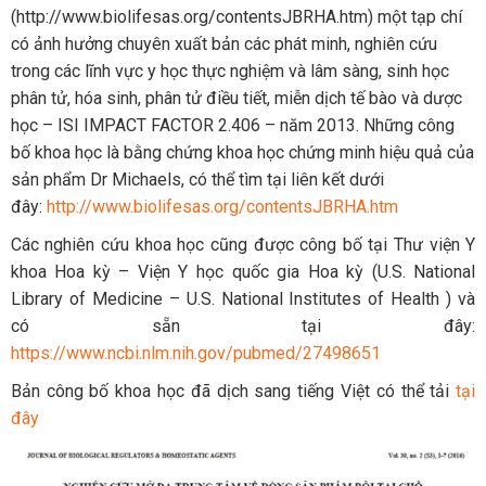
(http://www.biolifesas.org/contentsJBRHA.htm) một tạp chí
có ảnh hưởng chuyên xuất bản các phát minh, nghiên cứu
trong các lĩnh vực y học thực nghiệm và lâm sàng, sinh học
phân tử, hóa sinh, phân tử điều tiết, miễn dịch tế bào và dược
học – ISI IMPACT FACTOR 2.406 – năm 2013. Những công
bố khoa học là bằng chứng khoa học chứng minh hiệu quả của
sản phẩm Dr Michaels, có thể tìm tại liên kết dưới
đây:
http://www.biolifesas.org/contentsJBRHA.htm
Các nghiên cứu khoa học cũng được công bố tại Thư viện Y
khoa Hoa kỳ – Viện Y học quốc gia Hoa kỳ (U.S. National
Library of Medicine – U.S. National Institutes of Health ) và
có sẵn tại đây:
https://www.ncbi.nlm.nih.gov/pubmed/27498651
Bản công bố khoa học đã dịch sang tiếng Việt có thể tải
tại
đây