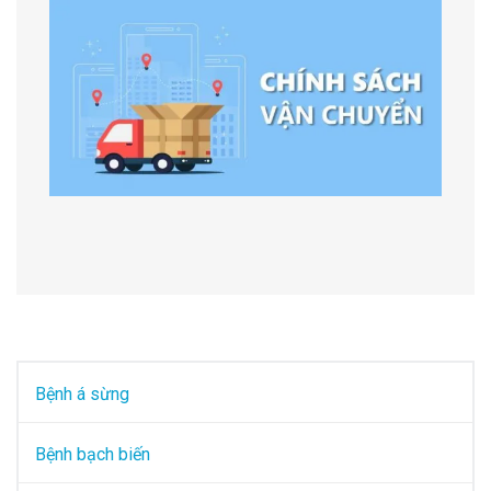
Bệnh á sừng
Bệnh bạch biến