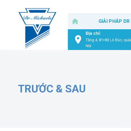
Skip
to
content
GIẢI PHÁP DR
Địa chỉ:
Tầng 4, 81+83 Lò Đúc, quậ
Nội
TRƯỚC & SAU