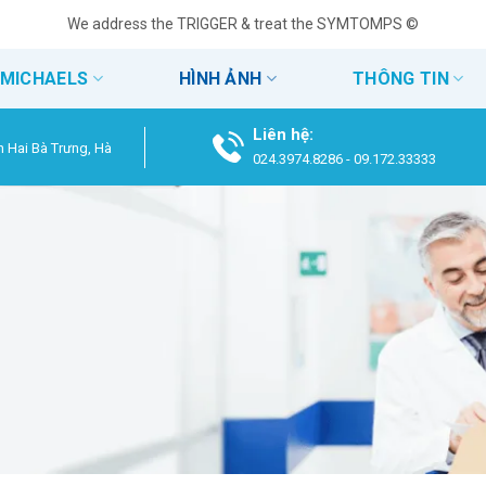
We address the TRIGGER & treat the SYMTOMPS ©
 MICHAELS
HÌNH ẢNH
THÔNG TIN
Liên hệ:
n Hai Bà Trưng, Hà
024.3974.8286
-
09.172.33333