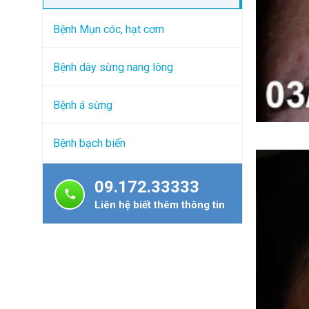
Bệnh Mụn cóc, hạt cơm
Bệnh dày sừng nang lông
Bệnh á sừng
Bệnh bạch biến
09.172.33333
Liên hệ biết thêm thông tin