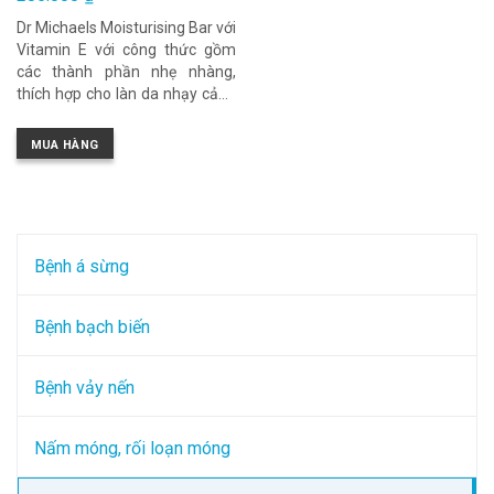
gốc
Giá
là:
Dr Michaels Moisturising Bar với
hiện
325.000 ₫.
tại
Vitamin E với công thức gồm
là:
285.000 ₫.
các thành phần nhẹ nhàng,
thích hợp cho làn da nhạy cảm,
có thể sử dụng để làm sạch da
mặt, hỗ trợ trong việc bổ sung
MUA HÀNG
thêm các loại dầu tự nhiên cho
da
Bệnh á sừng
Bệnh bạch biến
Bệnh vảy nến
Nấm móng, rối loạn móng