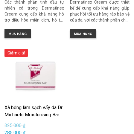
Các thành phần tinh dầu tự
Dermatinex Cream được thiết
nhiên có trong Dermatinex
kế để cung cấp khả năng giúp
Cream cung cấp khả năng hỗ
phục hồi tối ưu hàng rào bảo vệ
trợ điều hòa miễn dịch, hỗ trợ
của da, với các thành phần chất
chống vi khuẩn, chống ngứa,
béo giúp làm dịu và làm mềm
chống tăng sinh tế bào sừng,
da. Các thành phần hoạt chất
MUA HÀNG
MUA HÀNG
chống xơ và đóng vai trò như
có tác dụng hỗ trợ kháng viêm
chất làm mềm da.
và làm dịu da. Các loại tinh dầu
có trong công thức này cũng
Giảm giá!
cung cấp khả năng làm mềm
da, hỗ trợ kháng khuẩn, kháng
histamin. Kem Dermatinex
cũng giúp làm tróc lớp vẩy da
nhẹ nhàng để làm giảm sự tích
tụ các tế bào da chết.
Dermatinex phù hợp để sử
dụng cho tình trạng da khô,
viêm da do cơ địa.
Xà bông làm sạch vẩy da Dr
Michaels Moisturising Bar
100g
325.000
₫
Giá
285.000
₫