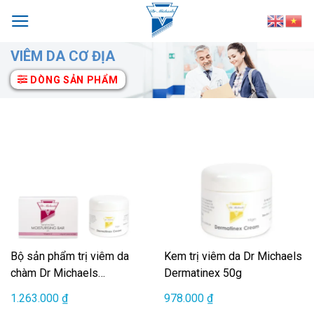
Skip
to
content
VIÊM DA CƠ ĐỊA
DÒNG SẢN PHẨM
Bộ sản phẩm trị viêm da
Kem trị viêm da Dr Michaels
chàm Dr Michaels
Dermatinex 50g
Dermatinex
1.263.000
₫
978.000
₫