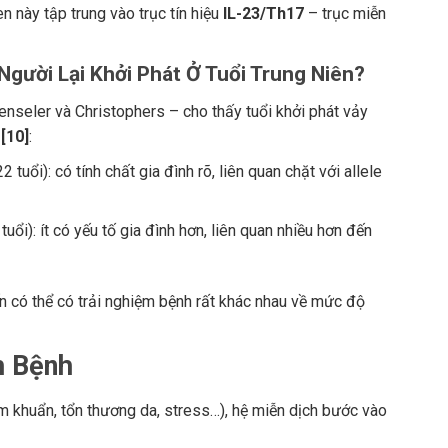
en này tập trung vào trục tín hiệu
IL-23/Th17
– trục miễn
 Người Lại Khởi Phát Ở Tuổi Trung Niên?
enseler và Christophers – cho thấy tuổi khởi phát vảy
h
[10]
:
uổi): có tính chất gia đình rõ, liên quan chặt với allele
uổi): ít có yếu tố gia đình hơn, liên quan nhiều hơn đến
n có thể có trải nghiệm bệnh rất khác nhau về mức độ
h Bệnh
ễm khuẩn, tổn thương da, stress…), hệ miễn dịch bước vào