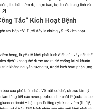
êm, thu hút thêm đại thực bào, bạch cầu trung tính và
n
[2]
.
Công Tắc” Kích Hoạt Bệnh
ngón tay bóp cò”. Dưới đây là những yếu tố kích hoạt
êm họng, là yếu tố khởi phát kinh điển của vảy nến thể
iễn dịch”: kháng thể được tạo ra để chống lại vi khuẩn
ấu trúc kháng nguyên tương tự, từ đó kích hoạt phản ứng
 báo cáo phổ biến nhất. Về mặt cơ chế, stress tâm lý
 làm tăng tiết các neuropeptide như chất P (substance
ể glucocorticoid – hậu quả là tăng cytokine viêm (IL-1β,
hứng tại Ý trên 560 bệnh nhân vảy nến mới khởi phát ghi