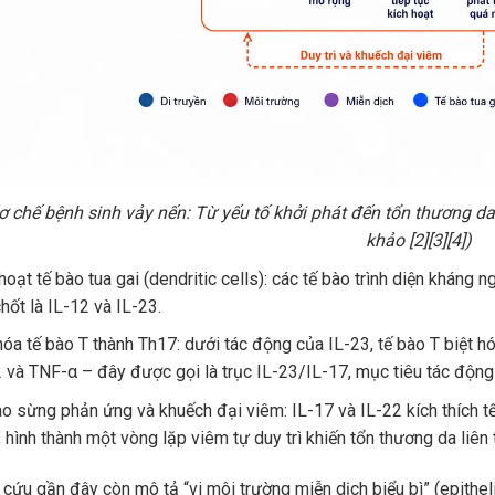
ơ chế bệnh sinh vảy nến: Từ yếu tố khởi phát đến tổn thương da 
khảo [2][3][4])
hoạt tế bào tua gai (dendritic cells): các tế bào trình diện kháng n
hốt là IL-12 và IL-23.
hóa tế bào T thành Th17: dưới tác động của IL-23, tế bào T biệt h
 và TNF-α – đây được gọi là trục IL-23/IL-17, mục tiêu tác động c
o sừng phản ứng và khuếch đại viêm: IL-17 và IL-22 kích thích tế
 hình thành một vòng lặp viêm tự duy trì khiến tổn thương da liên t
 cứu gần đây còn mô tả “vi môi trường miễn dịch biểu bì” (epithe