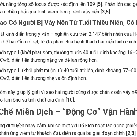
ới, nâng tổng số locus được xác định lên 109
[5]
. Phần lớn các g
tâm điều phối quá trình viêm trong bệnh vảy nến
[3,5]
.
Sao Có Người Bị Vảy Nến Từ Tuổi Thiếu Niên, Có
át kinh điển trong y văn – nghiên cứu trên 2.147 bệnh nhân của H
 bố hai đỉnh rõ rệt, từ đó phân chia bệnh thành hai kiểu hình chín
ến type I (khởi phát sớm, thường trước 40 tuổi, đỉnh khoảng 16–22 t
w6, diễn tiến thường nặng và dễ lan rộng hơn.
ến type II (khởi phát muộn, từ 40 tuổi trở lên, đỉnh khoảng 57–60 t
w2, diễn tiến thường nhẹ và ổn định hơn.
óm này giúp lý giải vì sao hai người cùng được chẩn đoán vảy nế
ộ lan rộng và tính chất gia đình
[10]
.
 Chế Miễn Dịch – “Động Cơ” Vận Hàn
ng di truyền nhạy cảm, khi có một yếu tố kích hoạt tác động (nhi
phản ứng viêm tự khuếch đại, diễn ra qua ba giai đoạn chính
[2,3]
: