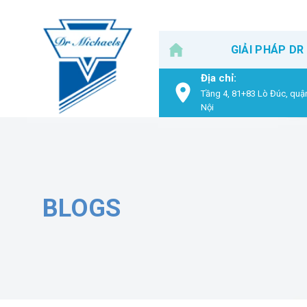
Skip
to
content
GIẢI PHÁP DR
Địa chỉ:
Tầng 4, 81+83 Lò Đúc, quậ
Nội
BLOGS