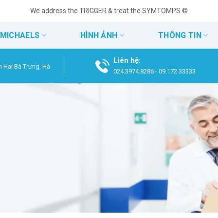
We address the TRIGGER & treat the SYMTOMPS ©
 MICHAELS
HÌNH ẢNH
THÔNG TIN
Liên hệ:
n Hai Bà Trưng, Hà
024.3974.8286
-
09.172.33333