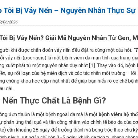
o Tôi Bị Vảy Nến – Nguyên Nhân Thực Sự 
9/06/2026
 Tôi Bị Vảy Nến? Giải Mã Nguyên Nhân Từ Gen, 
người khi được chẩn đoán vảy nến đều đặt ra cùng một câu hỏi:
“T
bởi vảy nến (psoriasis) là một bệnh viêm da mạn tính qua trung 
ng xuất phát từ một nguyên nhân duy nhất
[1]
. Thay vào đó, bệnh
yền, sự rối loạn của hệ miễn dịch và các tác nhân môi trường – lối
ng chứng khoa học cập nhật nhất để giúp bạn hiểu rõ cơ chế bệnh
âu dài.
y Nến Thực Chất Là Bệnh Gì?
ông đơn thuần là một bệnh ngoài da mà là một
bệnh viêm hệ thố
tự phản ứng thái quá và tấn công nhầm vào chính tế bào da của c
yte) cần khoảng 28 ngày để trưởng thành và bong tróc theo chu kỳ
rình này bị rút ngắn chỉ còn 3–5 ngày, khiến da tích tụ nhanh chó