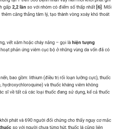
nh gấp
2,2 lần
so với nhóm có điểm số thấp nhất
[6]
. Mối
y thêm căng thẳng tâm lý, tạo thành vòng xoáy khó thoát
bỏng, vết xăm hoặc cháy nắng – gọi là
hiện tượng
ch hoạt phản ứng viêm cục bộ ở những vùng da vốn đã có
, bao gồm: lithium (điều trị rối loạn lưỡng cực), thuốc
ine, hydroxychloroquine) và thuốc kháng viêm không
c sĩ về tất cả các loại thuốc đang sử dụng, kể cả thuốc
khởi phát và 690 người đối chứng cho thấy nguy cơ mắc
 thuốc
so với người chưa từng hút; thuốc lá cũng liên