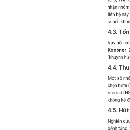
nhận nhóm 
liên hệ này
ra nếu khô
4.3. Tổ
Vảy nến có 
Koebner
.
“khuynh hư
4.4. Th
Một số nhó
chẹn beta (
steroid (N
không kê đ
4.5. Hút
Nghiên cứu
bệnh tăng