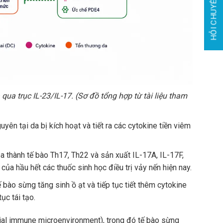
HỎI CHUYÊN GIA
qua trục IL-23/IL-17. (Sơ đồ tổng hợp từ tài liệu tham
guyên tại da bị kích hoạt và tiết ra các cytokine tiền viêm
óa thành tế bào Th17, Th22 và sản xuất IL-17A, IL-17F,
ủa hầu hết các thuốc sinh học điều trị vảy nến hiện nay.
 bào sừng tăng sinh ồ ạt và tiếp tục tiết thêm cytokine
ục tái tạo.
lial immune microenvironment), trong đó tế bào sừng