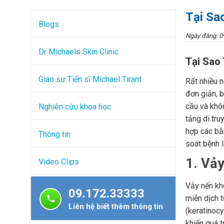
Tại Sa
Blogs
Ngày đăng: 0
Dr Michaels Skin Clinic
Tại Sao
Giáo sư Tiến sĩ Michael Tirant
Rất nhiều 
đơn giản, 
cầu và khô
Nghiên cứu khoa học
tảng di tru
hợp các bằ
Thông tin
soát bệnh l
1. Vả
Video Clips
Vảy nến kh
09.172.33333
miễn dịch 
Liên hệ biết thêm thông tin
(keratinoc
khiến quá t