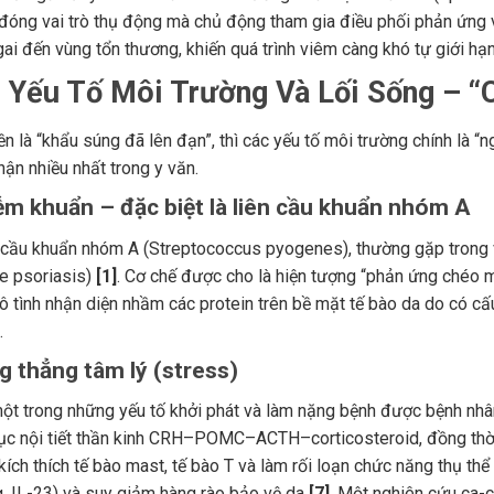
đóng vai trò thụ động mà chủ động tham gia điều phối phản ứng vi
gai đến vùng tổn thương, khiến quá trình viêm càng khó tự giới hạ
c Yếu Tố Môi Trường Và Lối Sống – “
ền là “khẩu súng đã lên đạn”, thì các yếu tố môi trường chính là “
ận nhiều nhất trong y văn.
iễm khuẩn – đặc biệt là liên cầu khuẩn nhóm A
 cầu khuẩn nhóm A (Streptococcus pyogenes), thường gặp trong vi
te psoriasis)
[1]
. Cơ chế được cho là hiện tượng “phản ứng chéo m
vô tình nhận diện nhầm các protein trên bề mặt tế bào da do có c
.
g thẳng tâm lý (stress)
một trong những yếu tố khởi phát và làm nặng bệnh được bệnh nhân
rục nội tiết thần kinh CRH–POMC–ACTH–corticosteroid, đồng thời
kích thích tế bào mast, tế bào T và làm rối loạn chức năng thụ th
α, IL-23) và suy giảm hàng rào bảo vệ da
[7]
. Một nghiên cứu ca-c