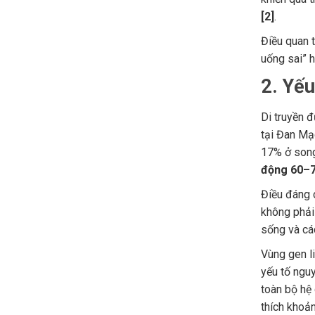
[2]
.
Điều quan t
uống sai” h
2. Yế
Di truyền 
tại Đan Mạ
17% ở song 
động 60–
Điều đáng 
không phải
sống và cá
Vùng gen l
yếu tố ngu
toàn bộ hệ
thích khoả