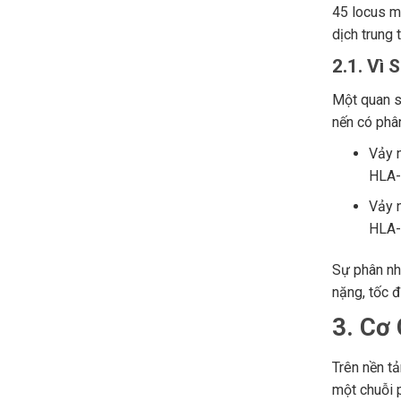
45 locus m
dịch trung 
2.1. Vì 
Một quan s
nến có phân
Vảy n
HLA-C
Vảy n
HLA-C
Sự phân nh
nặng, tốc đ
3. Cơ
Trên nền tả
một chuỗi 