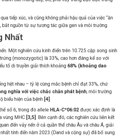
 qua tiếp xúc, và cũng không phải hậu quả của việc “ăn
g, bắt nguồn từ sự tương tác giữa gen và môi trường.
g Nhất
nến. Một nghiên cứu kinh điển trên 10.725 cặp song sinh
trứng (monozygotic) là 33%, cao hơn đáng kể so với
ếu tố di truyền giải thích khoảng
68% (khoảng dao
ống hệt nhau – tỷ lệ cùng mắc bệnh chỉ đạt 33%, chứ
g nghĩa với việc chắc chắn phát bệnh
; môi trường
độ biểu hiện của bệnh
[4]
.
hể số 6, trong đó allele
HLA-C*06:02
được xác định là
qua vùng MHC
[3,5]
. Bên cạnh đó, các nghiên cứu liên kết
uan đến vảy nến ở cả quần thể châu Âu và châu Á, giải
n nhất tính đến năm 2023 (Dand và cộng sự) đã bổ sung