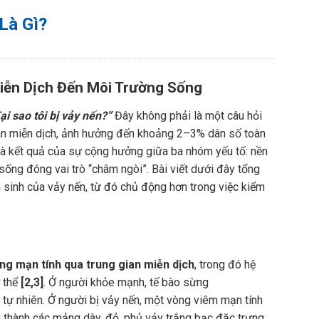
Là Gì?
Miễn Dịch Đến Môi Trường Sống
ại sao tôi bị vảy nến?”
Đây không phải là một câu hỏi
gian miễn dịch, ảnh hưởng đến khoảng 2–3% dân số toàn
 là kết quả của sự cộng hưởng giữa ba nhóm yếu tố: nền
 sống đóng vai trò “châm ngòi”. Bài viết dưới đây tổng
 sinh của vảy nến, từ đó chủ động hơn trong việc kiểm
ng mạn tính qua trung gian miễn dịch
, trong đó hệ
ơ thể
[2,3]
. Ở người khỏe mạnh, tế bào sừng
 tự nhiên. Ở người bị vảy nến, một vòng viêm mạn tính
ng thành các mảng dày, đỏ, phủ vảy trắng bạc đặc trưng