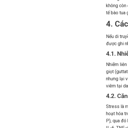
không còn 
tế bào tua 
4. Cá
Nếu di truy
được ghi nh
4.1. Nh
Nhiễm liên
giọt (gutta
nhưng lại 
viêm tại da
4.2. Căn
Stress là 
hoạt hóa t
P), qua đó 
IL-6, TNF-