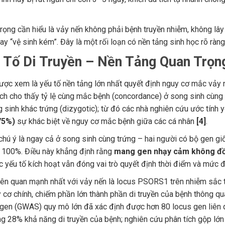
rọng cần hiểu là vảy nến không phải bệnh truyền nhiễm, không lây
ay “vệ sinh kém”. Đây là một rối loạn có nền tảng sinh học rõ ràn
u Tố Di Truyền – Nền Tảng Quan Trọn
được xem là yếu tố nền tảng lớn nhất quyết định nguy cơ mắc vảy 
ch cho thấy tỷ lệ cùng mắc bệnh (concordance) ở song sinh cùng 
sinh khác trứng (dizygotic); từ đó các nhà nghiên cứu ước tính y
75%)
sự khác biệt về nguy cơ mắc bệnh giữa các cá nhân
[4]
.
chú ý là ngay cả ở song sinh cùng trứng – hai người có bộ gen gi
 100%. Điều này khẳng định rằng
mang gen nhạy cảm không đồn
c yếu tố kích hoạt vẫn đóng vai trò quyết định thời điểm và mức 
iên quan mạnh nhất với vảy nến là locus PSORS1 trên nhiễm sắc t
y cơ chính, chiếm phần lớn thành phần di truyền của bệnh thông 
 gen (GWAS) quy mô lớn đã xác định được hơn 80 locus gen liên q
ng 28% khả năng di truyền của bệnh; nghiên cứu phân tích gộp lớ