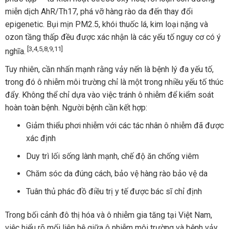
miễn dịch AhR/Th17, phá vỡ hàng rào da đến thay đổi
epigenetic. Bụi mịn PM2.5, khói thuốc lá, kim loại nặng và
ozon tầng thấp đều được xác nhận là các yếu tố nguy cơ có ý
[3,4,5,8,9,11]
nghĩa.
Tuy nhiên, cần nhấn mạnh rằng vảy nến là bệnh lý đa yếu tố,
trong đó ô nhiễm môi trường chỉ là một trong nhiều yếu tố thúc
đẩy. Không thể chỉ dựa vào việc tránh ô nhiễm để kiểm soát
hoàn toàn bệnh. Người bệnh cần kết hợp:
Giảm thiểu phơi nhiễm với các tác nhân ô nhiễm đã được
xác định
Duy trì lối sống lành mạnh, chế độ ăn chống viêm
Chăm sóc da đúng cách, bảo vệ hàng rào bảo vệ da
Tuân thủ phác đồ điều trị y tế được bác sĩ chỉ định
Trong bối cảnh đô thị hóa và ô nhiễm gia tăng tại Việt Nam,
việc hiểu rõ mối liên hệ giữa ô nhiễm môi trường và bệnh vảy