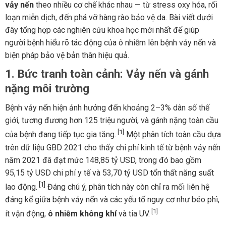
vảy nến
theo nhiều cơ chế khác nhau — từ stress oxy hóa, rối
loạn miễn dịch, đến phá vỡ hàng rào bảo vệ da. Bài viết dưới
đây tổng hợp các nghiên cứu khoa học mới nhất để giúp
người bệnh hiểu rõ tác động của ô nhiễm lên bệnh vảy nến và
biện pháp bảo vệ bản thân hiệu quả.
1. Bức tranh toàn cảnh: Vảy nến và gánh
nặng môi trường
Bệnh vảy nến hiện ảnh hưởng đến khoảng 2–3% dân số thế
giới, tương đương hơn 125 triệu người, và gánh nặng toàn cầu
[1]
của bệnh đang tiếp tục gia tăng.
Một phân tích toàn cầu dựa
trên dữ liệu GBD 2021 cho thấy chi phí kinh tế từ bệnh vảy nến
năm 2021 đã đạt mức 148,85 tỷ USD, trong đó bao gồm
95,15 tỷ USD chi phí y tế và 53,70 tỷ USD tổn thất năng suất
[1]
lao động.
Đáng chú ý, phân tích này còn chỉ ra mối liên hệ
đáng kể giữa bệnh vảy nến và các yếu tố nguy cơ như béo phì,
[1]
ít vận động,
ô nhiễm không khí
và tia UV.