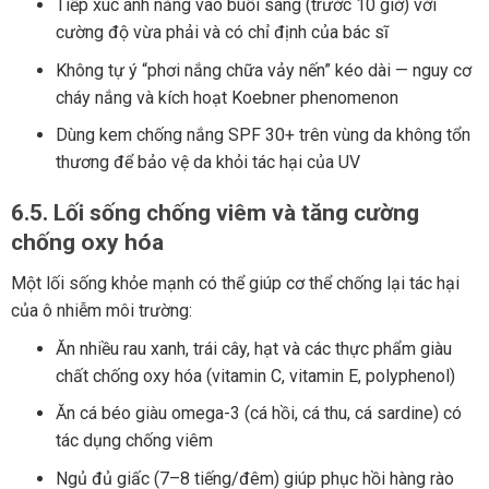
Tiếp xúc ánh nắng vào buổi sáng (trước 10 giờ) với
cường độ vừa phải và có chỉ định của bác sĩ
Không tự ý “phơi nắng chữa vảy nến” kéo dài — nguy cơ
cháy nắng và kích hoạt Koebner phenomenon
Dùng kem chống nắng SPF 30+ trên vùng da không tổn
thương để bảo vệ da khỏi tác hại của UV
6.5. Lối sống chống viêm và tăng cường
chống oxy hóa
Một lối sống khỏe mạnh có thể giúp cơ thể chống lại tác hại
của ô nhiễm môi trường:
Ăn nhiều rau xanh, trái cây, hạt và các thực phẩm giàu
chất chống oxy hóa (vitamin C, vitamin E, polyphenol)
Ăn cá béo giàu omega-3 (cá hồi, cá thu, cá sardine) có
tác dụng chống viêm
Ngủ đủ giấc (7–8 tiếng/đêm) giúp phục hồi hàng rào