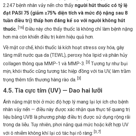
2.247 bệnh nhân vảy nến cho thấy
người hút thuốc có tỷ lệ
đạt PASI 75 (giảm ≥75% diện tích và mức độ nặng sau 8
tuần điều trị) thấp hơn đáng kể so với người không hút
[16]
thuốc.
Điều này cho thấy thuốc lá không chỉ làm bệnh nặng
hơn mà còn khiến điều trị kém hiệu quả hơn.
Về mặt cơ chế, khói thuốc lá kích hoạt stress oxy hóa, gây
tăng mất nước qua da (TEWL), peroxy hóa lipid và phân hủy
[3]
collagen thông qua MMP-1 và MMP-3.
Tương tự như bụi
mịn, khói thuốc cũng tương tác hiệp đồng với tia UV, làm trầm
[3]
trọng thêm tổn thương hàng rào da.
4.5. Tia cực tím (UV) — Dao hai lưỡi
Ánh nắng mặt trời ở mức độ hợp lý mang lại lợi ích cho bệnh
nhân vảy nến — điều này được xác nhận qua thực tế quang trị
liệu bằng UVB là phương pháp điều trị được sử dụng rộng rãi
trong da liễu. Tuy nhiên, phơi nắng quá mức hoặc kết hợp UV
[3,7]
với ô nhiễm không khí lại có tác hại rõ ràng: