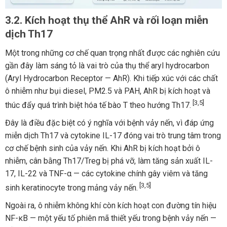
3.2. Kích hoạt thụ thể AhR và rối loạn miễn
dịch Th17
Một trong những cơ chế quan trọng nhất được các nghiên cứu
gần đây làm sáng tỏ là vai trò của thụ thể aryl hydrocarbon
(Aryl Hydrocarbon Receptor — AhR). Khi tiếp xúc với các chất
ô nhiễm như bụi diesel, PM2.5 và PAH, AhR bị kích hoạt và
[3,5]
thúc đẩy quá trình biệt hóa tế bào T theo hướng Th17.
Đây là điều đặc biệt có ý nghĩa với bệnh vảy nến, vì đáp ứng
miễn dịch Th17 và cytokine IL-17 đóng vai trò trung tâm trong
cơ chế bệnh sinh của vảy nến. Khi AhR bị kích hoạt bởi ô
nhiễm, cân bằng Th17/Treg bị phá vỡ, làm tăng sản xuất IL-
17, IL-22 và TNF-α — các cytokine chính gây viêm và tăng
[3,5]
sinh keratinocyte trong mảng vảy nến.
Ngoài ra, ô nhiễm không khí còn kích hoạt con đường tín hiệu
NF-κB — một yếu tố phiên mã thiết yếu trong bệnh vảy nến —