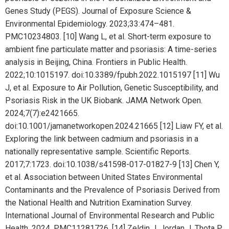
Genes Study (PEGS). Journal of Exposure Science &
Environmental Epidemiology. 2023;33:474–481.
PMC10234803.
[10] Wang L, et al. Short-term exposure to
ambient fine particulate matter and psoriasis: A time-series
analysis in Beijing, China. Frontiers in Public Health.
2022;10:1015197. doi:10.3389/fpubh.2022.1015197
[11] Wu
J, et al. Exposure to Air Pollution, Genetic Susceptibility, and
Psoriasis Risk in the UK Biobank. JAMA Network Open.
2024;7(7):e2421665.
doi:10.1001/jamanetworkopen.2024.21665
[12] Liaw FY, et al.
Exploring the link between cadmium and psoriasis in a
nationally representative sample. Scientific Reports.
2017;7:1723. doi:10.1038/s41598-017-01827-9
[13] Chen Y,
et al. Association between United States Environmental
Contaminants and the Prevalence of Psoriasis Derived from
the National Health and Nutrition Examination Survey.
International Journal of Environmental Research and Public
Health. 2024. PMC11281726.
[14] Zeldin J, Jordan J, Thota P,