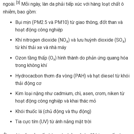
[3]
ngoài.
Mỗi ngày, làn da phải tiếp xúc với hàng loạt chất ô
nhiễm, bao gồm:
Bụi mịn (PM2.5 và PM10) từ giao thông, đốt than và
hoạt động công nghiệp
Khí nitrogen dioxide (NO₂) và lưu huỳnh dioxide (SO₂)
từ khí thải xe và nhà máy
Ozon tầng thấp (O₃) hình thành do phản ứng quang hóa
trong không khí
Hydrocacbon thơm đa vòng (PAH) và hạt diesel từ khói
thải động cơ
Kim loại nặng như cadmium, chì, asen, crom, niken từ
hoạt động công nghiệp và khai thác mỏ
Khói thuốc lá (chủ động và thụ động)
Tia cực tím (UV) từ ánh nắng mặt trời