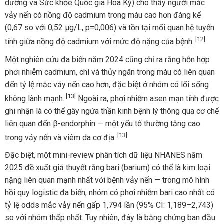
dưỡng và Sức khỏe Quốc gia Hoa Kỳ) cho thấy người mắc
vảy nến có nồng độ cadmium trong máu cao hơn đáng kể
(0,67 so với 0,52 µg/L, p=0,006) và tồn tại mối quan hệ tuyến
[12]
tính giữa nồng độ cadmium với mức độ nặng của bệnh.
Một nghiên cứu đa biến năm 2024 cũng chỉ ra rằng hỗn hợp
phơi nhiễm cadmium, chì và thủy ngân trong máu có liên quan
đến tỷ lệ mắc vảy nến cao hơn, đặc biệt ở nhóm có lối sống
[13]
không lành mạnh.
Ngoài ra, phơi nhiễm asen mạn tính được
ghi nhận là có thể gây ngứa thần kinh bệnh lý thông qua cơ chế
liên quan đến β-endorphin — một yếu tố thường tăng cao
[13]
trong vảy nến và viêm da cơ địa.
Đặc biệt, một mini-review phân tích dữ liệu NHANES năm
2025 đề xuất giả thuyết rằng bari (barium) có thể là kim loại
nặng liên quan mạnh nhất với bệnh vảy nến — trong mô hình
hồi quy logistic đa biến, nhóm có phơi nhiễm bari cao nhất có
tỷ lệ odds mắc vảy nến gấp 1,794 lần (95% CI: 1,189–2,743)
so với nhóm thấp nhất. Tuy nhiên, đây là bằng chứng ban đầu