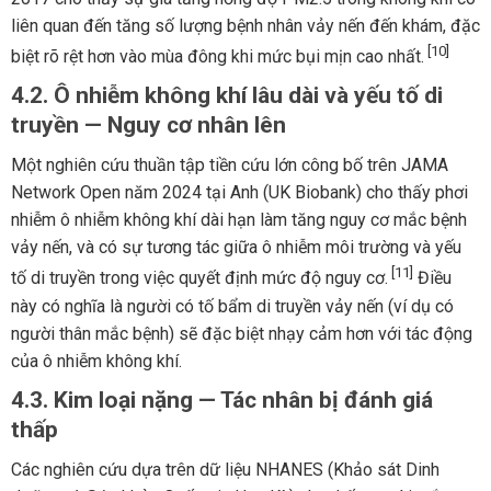
liên quan đến tăng số lượng bệnh nhân vảy nến đến khám, đặc
[10]
biệt rõ rệt hơn vào mùa đông khi mức bụi mịn cao nhất.
4.2. Ô nhiễm không khí lâu dài và yếu tố di
truyền — Nguy cơ nhân lên
Một nghiên cứu thuần tập tiền cứu lớn công bố trên JAMA
Network Open năm 2024 tại Anh (UK Biobank) cho thấy phơi
nhiễm ô nhiễm không khí dài hạn làm tăng nguy cơ mắc bệnh
vảy nến, và có sự tương tác giữa ô nhiễm môi trường và yếu
[11]
tố di truyền trong việc quyết định mức độ nguy cơ.
Điều
này có nghĩa là người có tố bẩm di truyền vảy nến (ví dụ có
người thân mắc bệnh) sẽ đặc biệt nhạy cảm hơn với tác động
của ô nhiễm không khí.
4.3. Kim loại nặng — Tác nhân bị đánh giá
thấp
Các nghiên cứu dựa trên dữ liệu NHANES (Khảo sát Dinh