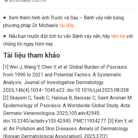
🌐 drmichaels.com.vn
♥ Xem thêm hình ảnh Trước và Sau – Bệnh vảy nến bằng
phương pháp Dr Michaels
tại đây
♥ Nếu bạn muốn đặt lịch tư vấn Bệnh vảy nến, hãy
liên hệ
với
chúng tôi ngay hôm nay.
Tài liệu tham khảo
[1] Wei J, Wang Y, Chen Y, et al. Global Burden of Psoriasis
from 1990 to 2021 and Potential Factors: A Systematic
Analysis. Journal of Investigative Dermatology.
2026;146(4):1034–1045.e22. doi:10.1016/j.jid.2025.08.038
[2] Skayem C, Taieb C, Halioua B, Baissac C, Saint Aroman M.
Epidemiology of Psoriasis: A Worldwide Global Study. Acta
Dermato-Venereologica. 2025;105:adv42945.
doi:10.2340/actadv.v105.42945. PMC11934277.
[3] Kim Y, et
al. Air Pollution and Skin Diseases. Annals of Dermatology
(Korean Dermatological Association). 2025;37(2).