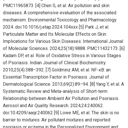
PMC11965873.
[4] Chen S, et al. Air pollution and skin
diseases: A comprehensive evaluation of the associated
mechanism. Environmental Toxicology and Pharmacology.
2024. doi:10.1016/j.etap.2024.104xxx
[5] Park J, et al.
Particulate Matter and Its Molecular Effects on Skin:
Implications for Various Skin Diseases. International Journal
of Molecular Sciences. 2024;25(18):9888. PMC11432173.
[6]
Kadam DP, et al. Role of Oxidative Stress in Various Stages
of Psoriasis. Indian Journal of Clinical Biochemistry.
2010;25(4):388–392.
[7] Goldminz AM, et al. NF-κB: an
Essential Transcription Factor in Psoriasis. Journal of
Dermatological Science. 2013;69(2):89–94.
[8] Yang Y, et al. A
Systematic Review and Meta-analysis of Short-term
Relationship between Ambient Air Pollution and Psoriasis.
Aerosol and Air Quality Research. 2024;24:240062.
doi:10.4209/aaqr.240062
[9] Lowe ME, et al. The skin is no
barrier to mixtures: Air pollutant mixtures and reported
psoriasis or eczema in the Personalized Environment and