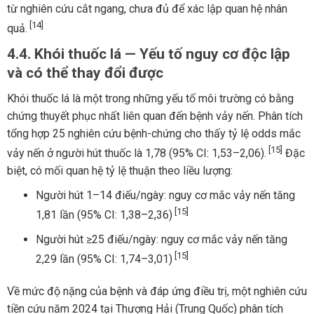
từ nghiên cứu cắt ngang, chưa đủ để xác lập quan hệ nhân
[14]
quả.
4.4. Khói thuốc lá — Yếu tố nguy cơ độc lập
và có thể thay đổi được
Khói thuốc lá là một trong những yếu tố môi trường có bằng
chứng thuyết phục nhất liên quan đến bệnh vảy nến. Phân tích
tổng hợp 25 nghiên cứu bệnh-chứng cho thấy tỷ lệ odds mắc
[15]
vảy nến ở người hút thuốc là 1,78 (95% CI: 1,53–2,06).
Đặc
biệt, có mối quan hệ tỷ lệ thuận theo liều lượng:
Người hút 1–14 điếu/ngày: nguy cơ mắc vảy nến tăng
[15]
1,81 lần (95% CI: 1,38–2,36)
Người hút ≥25 điếu/ngày: nguy cơ mắc vảy nến tăng
[15]
2,29 lần (95% CI: 1,74–3,01)
Về mức độ nặng của bệnh và đáp ứng điều trị, một nghiên cứu
tiền cứu năm 2024 tại Thượng Hải (Trung Quốc) phân tích