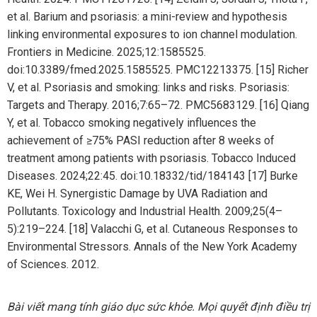
et al. Barium and psoriasis: a mini-review and hypothesis
linking environmental exposures to ion channel modulation.
Frontiers in Medicine. 2025;12:1585525.
doi:10.3389/fmed.2025.1585525. PMC12213375.
[15] Richer
V, et al. Psoriasis and smoking: links and risks. Psoriasis:
Targets and Therapy. 2016;7:65–72. PMC5683129.
[16] Qiang
Y, et al. Tobacco smoking negatively influences the
achievement of ≥75% PASI reduction after 8 weeks of
treatment among patients with psoriasis. Tobacco Induced
Diseases. 2024;22:45. doi:10.18332/tid/184143
[17] Burke
KE, Wei H. Synergistic Damage by UVA Radiation and
Pollutants. Toxicology and Industrial Health. 2009;25(4–
5):219–224.
[18] Valacchi G, et al. Cutaneous Responses to
Environmental Stressors. Annals of the New York Academy
of Sciences. 2012.
Bài viết mang tính giáo dục sức khỏe. Mọi quyết định điều trị