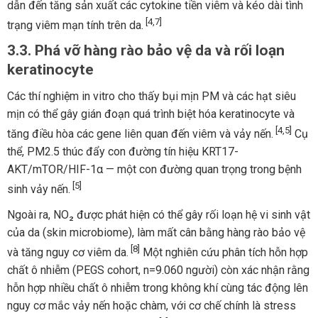
dẫn đến tăng sản xuất các cytokine tiền viêm và kéo dài tình
[4,7]
trạng viêm mạn tính trên da.
3.3. Phá vỡ hàng rào bảo vệ da và rối loạn
keratinocyte
Các thí nghiệm in vitro cho thấy bụi mịn PM và các hạt siêu
mịn có thể gây gián đoạn quá trình biệt hóa keratinocyte và
[4,5]
tăng điều hòa các gene liên quan đến viêm và vảy nến.
Cụ
thể, PM2.5 thúc đẩy con đường tín hiệu KRT17-
AKT/mTOR/HIF-1α — một con đường quan trọng trong bệnh
[5]
sinh vảy nến.
Ngoài ra, NO₂ được phát hiện có thể gây rối loạn hệ vi sinh vật
của da (skin microbiome), làm mất cân bằng hàng rào bảo vệ
[8]
và tăng nguy cơ viêm da.
Một nghiên cứu phân tích hỗn hợp
chất ô nhiễm (PEGS cohort, n=9.060 người) còn xác nhận rằng
hỗn hợp nhiều chất ô nhiễm trong không khí cùng tác động lên
nguy cơ mắc vảy nến hoặc chàm, với cơ chế chính là stress