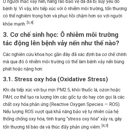
Ở người mắc vảy nến, hàng rào bảo vệ da đã bị suy yếu do
bệnh lý. Vì vậy, khi tiếp xúc với ô nhiễm môi trường, tổn thương
có thể nghiêm trọng hơn và phục hồi chậm hơn so với người
[3,4]
khỏe mạnh.
3. Cơ chế sinh học: Ô nhiễm môi trường
tác động lên bệnh vảy nến như thế nào?
Các nghiên cứu khoa học gần đây đã xác định ba cơ chế chính
mà qua đó ô nhiễm môi trường có thể làm bệnh vảy nến bùng
phát hoặc nặng hơn:
3.1. Stress oxy hóa (Oxidative Stress)
Khi da tiếp xúc với bụi mịn PM2.5, khói thuốc lá, ozon hoặc
PAH, cơ thể tạo ra lượng lớn các gốc tự do hay còn gọi là các
chất oxy hóa phản ứng (Reactive Oxygen Species — ROS).
Nếu lượng ROS vượt quá khả năng bảo vệ tự nhiên của hệ
thống chống oxy hóa, tình trạng “stress oxy hóa” xảy ra, gây
[4,5]
tổn thương tế bào da và thúc đẩy phản ứng viêm.