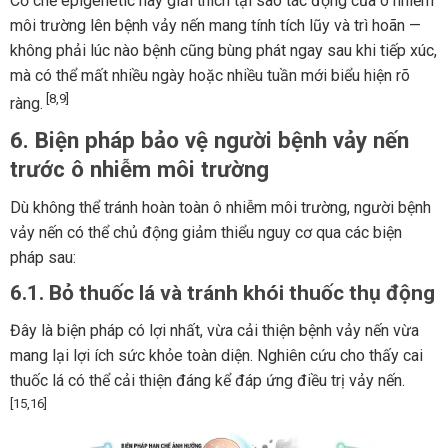
Cơ chế epigenetic này giải thích tại sao tác động của ô nhiễm
môi trường lên bệnh vảy nến mang tính tích lũy và trì hoãn —
không phải lúc nào bệnh cũng bùng phát ngay sau khi tiếp xúc,
mà có thể mất nhiều ngày hoặc nhiều tuần mới biểu hiện rõ
[8,9]
ràng.
6. Biện pháp bảo vệ người bệnh vảy nến
trước ô nhiễm môi trường
Dù không thể tránh hoàn toàn ô nhiễm môi trường, người bệnh
vảy nến có thể chủ động giảm thiểu nguy cơ qua các biện
pháp sau:
6.1. Bỏ thuốc lá và tránh khói thuốc thụ động
Đây là biện pháp có lợi nhất, vừa cải thiện bệnh vảy nến vừa
mang lại lợi ích sức khỏe toàn diện. Nghiên cứu cho thấy cai
thuốc lá có thể cải thiện đáng kể đáp ứng điều trị vảy nến.
[15,16]