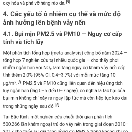
[9]
oxy hóa và phá vỡ hàng rào da.
4. Các yếu tố ô nhiễm cụ thể và mức độ
ảnh hưởng lên bệnh vảy nến
4.1. Bụi mịn PM2.5 và PM10 — Nguy cơ cấp
tính và tích lũy
Một phân tích tổng hợp (meta-analysis) công bố năm 2024 —
tổng hợp 7 nghiên cứu tại nhiều quốc gia — cho thấy phơi
nhiễm ngắn hạn với NO₂ làm tăng nguy cơ khám vảy nến cấp
tính thêm 2,0% (95% CI: 0,4–3,7%) với mỗi mức tăng 10
[8]
µg/m³.
PM2.5 và PM10 cũng liên quan đến hiệu ứng tích
lũy ngắn hạn (lag 0–5 đến 0–7 ngày), có nghĩa là tác hại của
bụi mịn không chỉ xảy ra ngay lập tức mà còn tiếp tục kéo dài
[8]
trong những ngày sau đó.
Tại Bắc Kinh, một nghiên cứu chuỗi thời gian phân tích
500.266 lần khám ngoại trú do vảy nến trong giai đoạn 2010–
2017 cho thấy sự gia tăng nồng độ PM2.5 trong không khí có