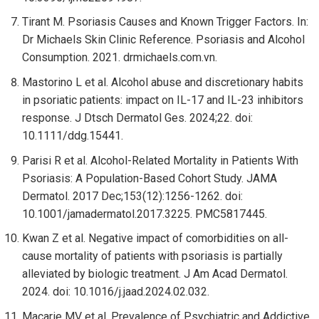
Tirant M. Psoriasis Causes and Known Trigger Factors. In:
Dr Michaels Skin Clinic Reference. Psoriasis and Alcohol
Consumption. 2021. drmichaels.com.vn.
Mastorino L et al. Alcohol abuse and discretionary habits
in psoriatic patients: impact on IL-17 and IL-23 inhibitors
response. J Dtsch Dermatol Ges. 2024;22. doi:
10.1111/ddg.15441.
Parisi R et al. Alcohol-Related Mortality in Patients With
Psoriasis: A Population-Based Cohort Study. JAMA
Dermatol. 2017 Dec;153(12):1256-1262. doi:
10.1001/jamadermatol.2017.3225. PMC5817445.
Kwan Z et al. Negative impact of comorbidities on all-
cause mortality of patients with psoriasis is partially
alleviated by biologic treatment. J Am Acad Dermatol.
2024. doi: 10.1016/j.jaad.2024.02.032.
Macarie MV et al. Prevalence of Psychiatric and Addictive