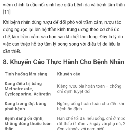
viêm chính là cầu nối sinh học giữa bệnh da và bệnh tâm thần.
[11]
Khi bệnh nhân dùng rượu để đối phó với trầm cảm, rượu tác
động ngược lại lên hệ thần kinh trung ương theo cơ chế ức
chế, làm trầm cảm sâu hơn sau khi hết tác dụng. Đây là lý do
việc can thiệp hỗ trợ tâm lý song song với điều trị da liễu là
cần thiết.
8. Khuyến Cáo Thực Hành Cho Bệnh Nhân
Tình huống lâm sàng
Khuyến cáo
Đang điều trị bằng
Kiêng rượu bia hoàn toàn – chống
Methotrexate,
chỉ định tuyệt đối
Cyclosporine, Acitretin
Đang trong đợt bùng
Ngừng uống hoàn toàn cho đến khi
phát bệnh
bệnh ổn định
Bệnh đang ổn định,
Hạn chế tối đa; nếu uống, chỉ ở mức
không dùng thuốc toàn
rất thấp (1 đơn vị/ngày với phụ nữ, 2
thân
đơn vị/ngày với nam giới)