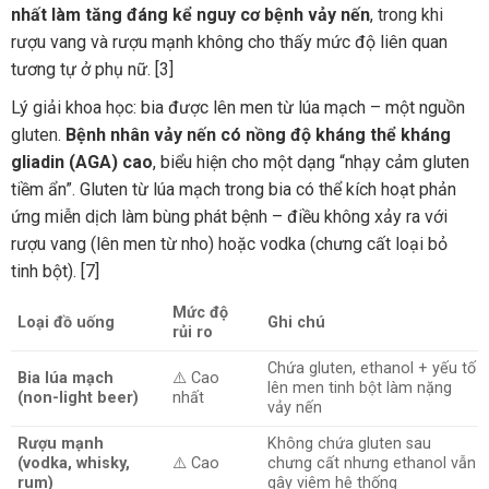
nhất làm tăng đáng kể nguy cơ bệnh vảy nến
, trong khi
rượu vang và rượu mạnh không cho thấy mức độ liên quan
tương tự ở phụ nữ. [3]
Lý giải khoa học: bia được lên men từ lúa mạch – một nguồn
gluten.
Bệnh nhân vảy nến có nồng độ kháng thể kháng
gliadin (AGA) cao
, biểu hiện cho một dạng “nhạy cảm gluten
tiềm ẩn”. Gluten từ lúa mạch trong bia có thể kích hoạt phản
ứng miễn dịch làm bùng phát bệnh – điều không xảy ra với
rượu vang (lên men từ nho) hoặc vodka (chưng cất loại bỏ
tinh bột). [7]
Mức độ
Loại đồ uống
Ghi chú
rủi ro
Chứa gluten, ethanol + yếu tố
Bia lúa mạch
⚠️ Cao
lên men tinh bột làm nặng
(non-light beer)
nhất
vảy nến
Rượu mạnh
Không chứa gluten sau
(vodka, whisky,
⚠️ Cao
chưng cất nhưng ethanol vẫn
rum)
gây viêm hệ thống