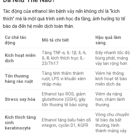
Tác động của ethanol lên bệnh vảy nến không chỉ là “kích
thích” mà là một quá trình sinh học đa tầng, ảnh hưởng từ tế
bào da đến hệ miễn dịch toàn thân.
Cơ chế tác
Hậu quả lâm
Mô tả chi tiết
động
sàng
Tăng TNF-α, IL-1β, IL-6,
Đẩy nhanh tốc độ
Kích hoạt miễn
IL-8; kích thích trục IL-
bùng phát, mảng
dịch
23/Th17
vảy lan rộng hơn
Tăng tính thấm thành
Viêm hệ thống,
Tổn thương
ruột, LPS vi khuẩn xâm
kích hoạt tế bào
hàng rào ruột
nhập máu
miễn dịch da
Ethanol tạo ROS, giảm
Viêm da nặng
Stress oxy hóa
glutathione (GSH), gây
hơn, chậm lành
tổn thương tế bào sừng
thương
Vòng chu chuyển
Kích thích tăng
Ethanol tăng biểu hiện α5
tế bào da bất
sinh
integrin, cyclin D1, KGFR
thường, hình
keratinocyte
thành mảng vảy