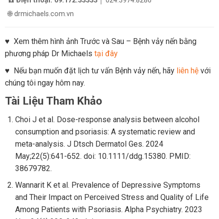
☎️ Điện thoại: 09.172.33333
│ 024.3974.8286
🌐 drmichaels.com.vn
♥ Xem thêm hình ảnh Trước và Sau – Bệnh vảy nến bằng
phương pháp Dr Michaels
tại đây
♥ Nếu bạn muốn đặt lịch tư vấn Bệnh vảy nến, hãy
liên hệ
với
chúng tôi ngay hôm nay.
Tài Liệu Tham Khảo
Choi J et al. Dose-response analysis between alcohol
consumption and psoriasis: A systematic review and
meta-analysis. J Dtsch Dermatol Ges. 2024
May;22(5):641-652. doi: 10.1111/ddg.15380. PMID:
38679782.
Wannarit K et al. Prevalence of Depressive Symptoms
and Their Impact on Perceived Stress and Quality of Life
Among Patients with Psoriasis. Alpha Psychiatry. 2023