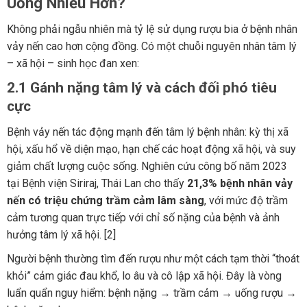
Uống Nhiều Hơn?
Không phải ngẫu nhiên mà tỷ lệ sử dụng rượu bia ở bệnh nhân
vảy nến cao hơn cộng đồng. Có một chuỗi nguyên nhân tâm lý
– xã hội – sinh học đan xen:
2.1 Gánh nặng tâm lý và cách đối phó tiêu
cực
Bệnh vảy nến tác động mạnh đến tâm lý bệnh nhân: kỳ thị xã
hội, xấu hổ về diện mạo, hạn chế các hoạt động xã hội, và suy
giảm chất lượng cuộc sống. Nghiên cứu công bố năm 2023
tại Bệnh viện Siriraj, Thái Lan cho thấy
21,3% bệnh nhân vảy
nến có triệu chứng trầm cảm lâm sàng
, với mức độ trầm
cảm tương quan trực tiếp với chỉ số nặng của bệnh và ảnh
hưởng tâm lý xã hội. [2]
Người bệnh thường tìm đến rượu như một cách tạm thời “thoát
khỏi” cảm giác đau khổ, lo âu và cô lập xã hội. Đây là vòng
luẩn quẩn nguy hiểm: bệnh nặng → trầm cảm → uống rượu →