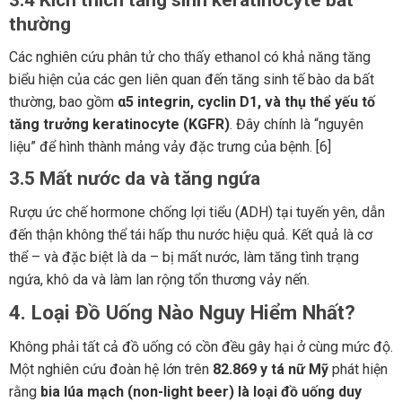
thường
Các nghiên cứu phân tử cho thấy ethanol có khả năng tăng
biểu hiện của các gen liên quan đến tăng sinh tế bào da bất
thường, bao gồm
α5 integrin, cyclin D1, và thụ thể yếu tố
tăng trưởng keratinocyte (KGFR)
. Đây chính là “nguyên
liệu” để hình thành mảng vảy đặc trưng của bệnh. [6]
3.5 Mất nước da và tăng ngứa
Rượu ức chế hormone chống lợi tiểu (ADH) tại tuyến yên, dẫn
đến thận không thể tái hấp thu nước hiệu quả. Kết quả là cơ
thể – và đặc biệt là da – bị mất nước, làm tăng tình trạng
ngứa, khô da và làm lan rộng tổn thương vảy nến.
4. Loại Đồ Uống Nào Nguy Hiểm Nhất?
Không phải tất cả đồ uống có cồn đều gây hại ở cùng mức độ.
Một nghiên cứu đoàn hệ lớn trên
82.869 y tá nữ Mỹ
phát hiện
rằng
bia lúa mạch (non-light beer) là loại đồ uống duy