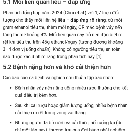
5.1 Mối liên quan liều – đáp ứng
Phân tích tổng hợp năm 2024 (Choi et al.) với 1,7 triệu đối
tượng cho thấy mối liên hệ
liều – đáp ứng rõ ràng
: cứ mỗi
gram ethanol tiêu thụ thêm mỗi ngày, OR mắc bệnh vảy nến
tăng thêm khoảng 4%. Mối liên quan này trở nên đặc biệt rõ
rệt khi tiêu thụ trên 45g ethanol/ngày (tương đương khoảng
3–4 đơn vị uống chuẩn). Không có ngưỡng tiêu thụ an toàn
nào được xác định rõ ràng trong phân tích này. [1]
5.2 Bệnh nặng hơn và khó cải thiện hơn
Các báo cáo ca bệnh và nghiên cứu thuần tập xác nhận:
Bệnh nhân vảy nến nặng uống nhiều rượu thường cho kết
quả điều trị kém hơn.
Sau khi cai rượu hoặc giảm lượng uống, nhiều bệnh nhân
cải thiện rõ rệt trong vòng vài tháng.
Những người đã bỏ rượu và cải thiện, nếu uống lại (dù
chỉ một lần say), thường trải qua đợt bùng phát nghiêm