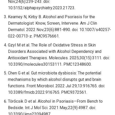
Nov;24(6):239-243. doi:
10.5152/alphapsychiatry.2023.21723.
Kearney N, Kirby B. Alcohol and Psoriasis for the
Dermatologist: Know, Screen, Intervene. Am J Clin
Dermatol. 2022 Nov;23(6):881-890. doi: 10.1007/s40257-
022-00713-z. PMC9576661.
Gzyl M et al. The Role of Oxidative Stress in Skin
Disorders Associated with Alcohol Dependency and
Antioxidant Therapies. Molecules. 2025;30(15):3111. doi:
10.3390/molecules30153111. PMC12348600.
Chen G et al. Gut microbiota dysbiosis: The potential
mechanisms by which alcohol disrupts gut and brain
functions. Front Microbiol. 2022 Jul 29;13:916765. doi:
10.3389/fmicb.2022.916765. PMC9372561.
Törőcsik D et al. Alcohol in Psoriasis—From Bench to
Bedside. Int J Mol Sci. 2021 May;22(9):4987. doi:
10.3390/ijms22094987.