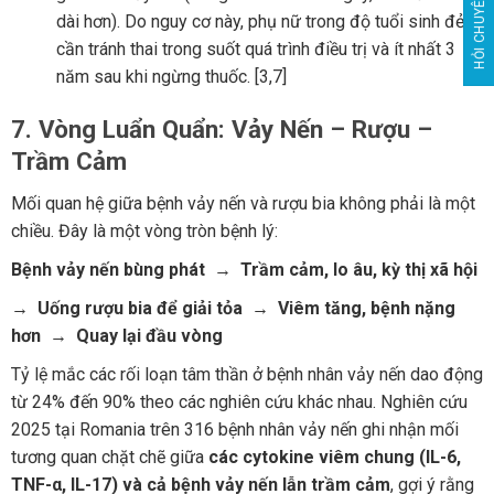
HỎI CHUYÊN GIA
dài hơn). Do nguy cơ này, phụ nữ trong độ tuổi sinh đẻ
cần tránh thai trong suốt quá trình điều trị và ít nhất 3
năm sau khi ngừng thuốc. [3,7]
7. Vòng Luẩn Quẩn: Vảy Nến – Rượu –
Trầm Cảm
Mối quan hệ giữa bệnh vảy nến và rượu bia không phải là một
chiều. Đây là một vòng tròn bệnh lý:
Bệnh vảy nến bùng phát → Trầm cảm, lo âu, kỳ thị xã hội
→ Uống rượu bia để giải tỏa → Viêm tăng, bệnh nặng
hơn → Quay lại đầu vòng
Tỷ lệ mắc các rối loạn tâm thần ở bệnh nhân vảy nến dao động
từ 24% đến 90% theo các nghiên cứu khác nhau. Nghiên cứu
2025 tại Romania trên 316 bệnh nhân vảy nến ghi nhận mối
tương quan chặt chẽ giữa
các cytokine viêm chung (IL-6,
TNF-α, IL-17) và cả bệnh vảy nến lẫn trầm cảm
, gợi ý rằng