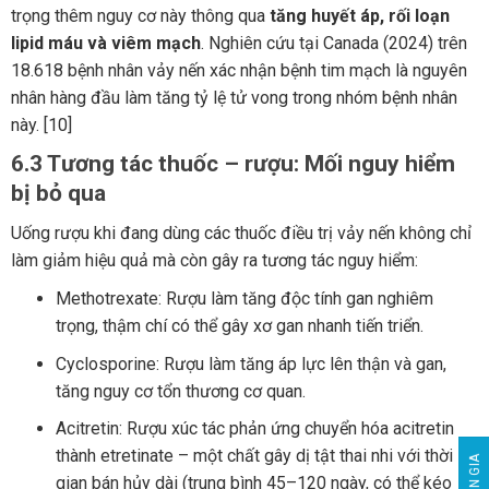
trọng thêm nguy cơ này thông qua
tăng huyết áp, rối loạn
lipid máu và viêm mạch
. Nghiên cứu tại Canada (2024) trên
18.618 bệnh nhân vảy nến xác nhận bệnh tim mạch là nguyên
nhân hàng đầu làm tăng tỷ lệ tử vong trong nhóm bệnh nhân
này. [10]
6.3 Tương tác thuốc – rượu: Mối nguy hiểm
bị bỏ qua
Uống rượu khi đang dùng các thuốc điều trị vảy nến không chỉ
làm giảm hiệu quả mà còn gây ra tương tác nguy hiểm:
Methotrexate: Rượu làm tăng độc tính gan nghiêm
trọng, thậm chí có thể gây xơ gan nhanh tiến triển.
Cyclosporine: Rượu làm tăng áp lực lên thận và gan,
tăng nguy cơ tổn thương cơ quan.
Acitretin: Rượu xúc tác phản ứng chuyển hóa acitretin
thành etretinate – một chất gây dị tật thai nhi với thời
gian bán hủy dài (trung bình 45–120 ngày, có thể kéo