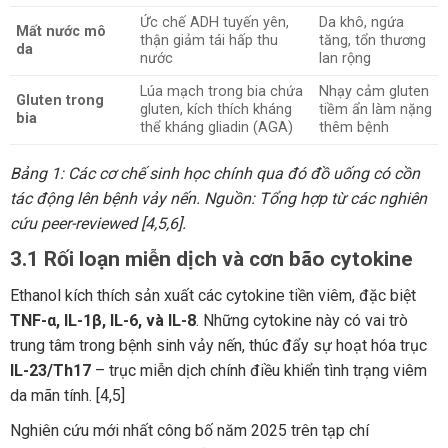
Ức chế ADH tuyến yên,
Da khô, ngứa
Mất nước mô
thận giảm tái hấp thu
tăng, tổn thương
da
nước
lan rộng
Lúa mạch trong bia chứa
Nhạy cảm gluten
Gluten trong
gluten, kích thích kháng
tiềm ẩn làm nặng
bia
thể kháng gliadin (AGA)
thêm bệnh
Bảng 1: Các cơ chế sinh học chính qua đó đồ uống có cồn
tác động lên bệnh vảy nến. Nguồn: Tổng hợp từ các nghiên
cứu peer-reviewed [4,5,6].
3.1 Rối loạn miễn dịch và cơn bão cytokine
Ethanol kích thích sản xuất các cytokine tiền viêm, đặc biệt
TNF-α, IL-1β, IL-6, và IL-8
. Những cytokine này có vai trò
trung tâm trong bệnh sinh vảy nến, thúc đẩy sự hoạt hóa trục
IL-23/Th17
– trục miễn dịch chính điều khiển tình trạng viêm
da mãn tính. [4,5]
Nghiên cứu mới nhất công bố năm 2025 trên tạp chí