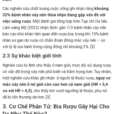
Các nghiên cứu chất lượng cuộc sống ghi nhận rằng
khoảng
32% bệnh nhân vảy nến thừa nhận đang gặp vấn đề với
việc uống rượu
. Một đánh giá tổng hợp trên Tạp chí Da liễu
Lâm sàng Mỹ (2022) nhận định: gần 1/3 bệnh nhân vảy nến
báo cáo khó khăn liên quan đến rượu bia, trong khi 15% bệnh
nhân xơ gan do rượu có chẩn đoán đồng mắc vảy nến – so
với tỷ lệ lưu hành trong cộng đồng chỉ khoảng 2%. [3]
2.3 Sự khác biệt giới tính
Nghiên cứu từ Anh cho thấy ở nam giới, mức độ sử dụng rượu
có vấn đề trong vảy nến phổ biến và trầm trọng hơn. Tuy nhiên,
một nghiên cứu khác ghi nhận: ở người lệ thuộc rượu,
nguy cơ
mắc vảy nến ở nữ giới còn cao hơn cả nam giới (HR = 5,4
so với HR = 4,3)
, cho thấy khi vượt ngưỡng lệ thuộc, phụ nữ
dễ bị tổn thương da hơn. [3]
3. Cơ Chế Phân Tử: Bia Rượu Gây Hại Cho
Da Như Thế Nào?