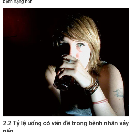
bệnh nặng hơn.
2.2 Tỷ lệ uống có vấn đề trong bệnh nhân vảy
nến