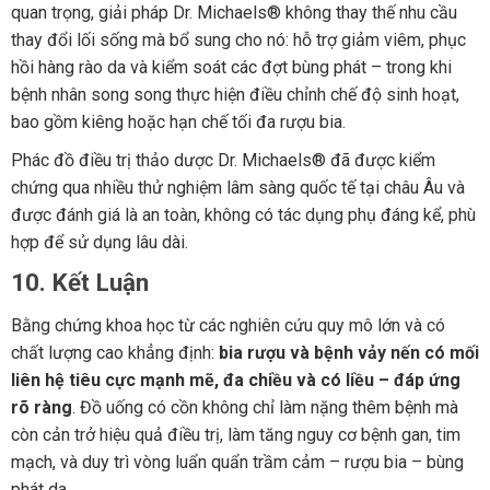
quan trọng, giải pháp Dr. Michaels® không thay thế nhu cầu
thay đổi lối sống mà bổ sung cho nó: hỗ trợ giảm viêm, phục
hồi hàng rào da và kiểm soát các đợt bùng phát – trong khi
bệnh nhân song song thực hiện điều chỉnh chế độ sinh hoạt,
bao gồm kiêng hoặc hạn chế tối đa rượu bia.
Phác đồ điều trị thảo dược Dr. Michaels® đã được kiểm
chứng qua nhiều thử nghiệm lâm sàng quốc tế tại châu Âu và
được đánh giá là an toàn, không có tác dụng phụ đáng kể, phù
hợp để sử dụng lâu dài.
10. Kết Luận
Bằng chứng khoa học từ các nghiên cứu quy mô lớn và có
chất lượng cao khẳng định:
bia rượu và bệnh vảy nến có mối
liên hệ tiêu cực mạnh mẽ, đa chiều và có liều – đáp ứng
rõ ràng
. Đồ uống có cồn không chỉ làm nặng thêm bệnh mà
còn cản trở hiệu quả điều trị, làm tăng nguy cơ bệnh gan, tim
mạch, và duy trì vòng luẩn quẩn trầm cảm – rượu bia – bùng
phát da.