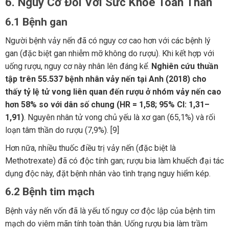
6. Nguy Cơ Đối Với Sức Khỏe Toàn Thân
6.1 Bệnh gan
Người bệnh vảy nến đã có nguy cơ cao hơn với các bệnh lý
gan (đặc biệt gan nhiễm mỡ không do rượu). Khi kết hợp với
uống rượu, nguy cơ này nhân lên đáng kể.
Nghiên cứu thuần
tập trên 55.537 bệnh nhân vảy nến tại Anh (2018) cho
thấy tỷ lệ tử vong liên quan đến rượu ở nhóm vảy nến cao
hơn 58% so với dân số chung (HR = 1,58; 95% CI: 1,31–
1,91)
. Nguyên nhân tử vong chủ yếu là xơ gan (65,1%) và rối
loạn tâm thần do rượu (7,9%). [9]
Hơn nữa, nhiều thuốc điều trị vảy nến (đặc biệt là
Methotrexate) đã có độc tính gan; rượu bia làm khuếch đại tác
dụng độc này, đặt bệnh nhân vào tình trạng nguy hiểm kép.
6.2 Bệnh tim mạch
Bệnh vảy nến vốn đã là yếu tố nguy cơ độc lập của bệnh tim
mạch do viêm mãn tính toàn thân. Uống rượu bia làm trầm