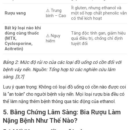
Ít gluten, nhưng ethanol và
⚠️ Trung
Rượu vang
một số hợp chất phenolic vẫn
bình – Cao
có thể kích hoạt
Bất kỳ loại nào khi
dùng cùng thuốc
Tăng độc tính gan, giảm hiệu
⚠️ Nguy
(MTX,
quả điều trị, chống chỉ định
hiểm
Cyclosporine,
tuyệt đối
Acitretin)
Bảng 2: Mức độ rủi ro của các loại đồ uống có cồn đối với
bệnh vảy nến. Nguồn: Tổng hợp từ các nghiên cứu lâm
sàng. [3,7]
Lưu ý quan trọng: Không có loại đồ uống có cồn nào được coi
là “an toàn” cho người bệnh vảy nến. Mọi loại rượu bia đều có
thể làm nặng thêm bệnh thông qua tác động của ethanol.
5. Bằng Chứng Lâm Sàng: Bia Rượu Làm
Nặng Bệnh Như Thế Nào?