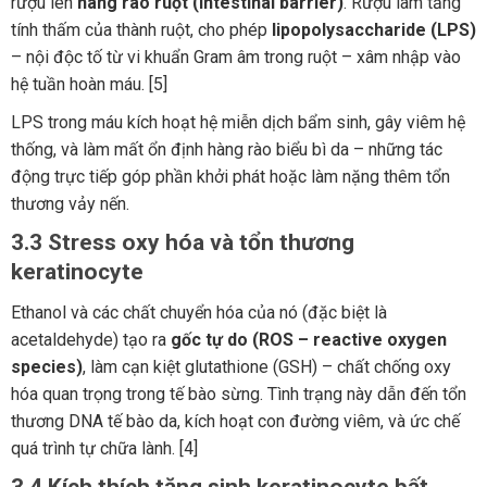
rượu lên
hàng rào ruột (intestinal barrier)
. Rượu làm tăng
tính thấm của thành ruột, cho phép
lipopolysaccharide (LPS)
– nội độc tố từ vi khuẩn Gram âm trong ruột – xâm nhập vào
hệ tuần hoàn máu. [5]
LPS trong máu kích hoạt hệ miễn dịch bẩm sinh, gây viêm hệ
thống, và làm mất ổn định hàng rào biểu bì da – những tác
động trực tiếp góp phần khởi phát hoặc làm nặng thêm tổn
thương vảy nến.
3.3 Stress oxy hóa và tổn thương
keratinocyte
Ethanol và các chất chuyển hóa của nó (đặc biệt là
acetaldehyde) tạo ra
gốc tự do (ROS – reactive oxygen
species)
, làm cạn kiệt glutathione (GSH) – chất chống oxy
hóa quan trọng trong tế bào sừng. Tình trạng này dẫn đến tổn
thương DNA tế bào da, kích hoạt con đường viêm, và ức chế
quá trình tự chữa lành. [4]
3.4 Kích thích tăng sinh keratinocyte bất