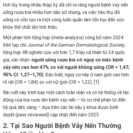
tích lũy trong nhiều thập kỷ đã chỉ ra rằng người bệnh vảy nến
uống rượu bia nhiều hơn dân số chung, và việc tiêu thụ đồ
uống có cồn tạo ra một vòng luẩn quẩn làm tổn hại đến sức
khỏe thể chất lẫn tinh thần.
Một phân tích tổng hợp (meta-analysis) công bố năm 2024
trên tạp chí
Journal of the German Dermatological Society
,
tổng hợp 48 nghiên cứu với hơn 1,7 triệu cá nhân từ 24 quốc
gia, xác nhận:
người uống rượu bia có nguy cơ mắc bệnh
vảy nến cao hơn 47% so với người không uống (OR = 1,47;
95% CI: 1,27–1,70)
. Đặc biệt, nguy cơ này ở nam giới cao hơn
rõ rệt (OR = 1,84) so với nữ giới (OR = 1,22). [1]
Bài viết này trình bày một cách toàn diện và có hệ thống về tác
động của bia rượu lên bệnh vảy nến – từ cơ chế phân tử đến
hệ quả lâm sàng – dựa trên các tài liệu y khoa được bình
duyệt (peer-reviewed) cập nhật đến năm 2025.
2. Tại Sao Người Bệnh Vảy Nến Thường