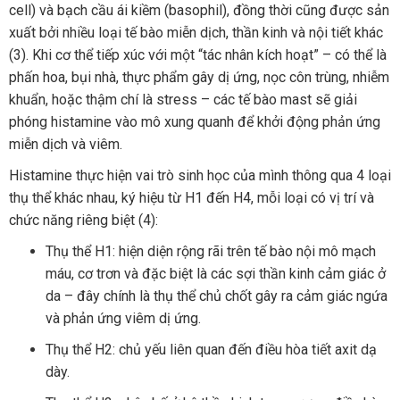
cell) và bạch cầu ái kiềm (basophil), đồng thời cũng được sản
xuất bởi nhiều loại tế bào miễn dịch, thần kinh và nội tiết khác
(3). Khi cơ thể tiếp xúc với một “tác nhân kích hoạt” – có thể là
phấn hoa, bụi nhà, thực phẩm gây dị ứng, nọc côn trùng, nhiễm
khuẩn, hoặc thậm chí là stress – các tế bào mast sẽ giải
phóng histamine vào mô xung quanh để khởi động phản ứng
miễn dịch và viêm.
Histamine thực hiện vai trò sinh học của mình thông qua 4 loại
thụ thể khác nhau, ký hiệu từ H1 đến H4, mỗi loại có vị trí và
chức năng riêng biệt (4):
Thụ thể H1: hiện diện rộng rãi trên tế bào nội mô mạch
máu, cơ trơn và đặc biệt là các sợi thần kinh cảm giác ở
da – đây chính là thụ thể chủ chốt gây ra cảm giác ngứa
và phản ứng viêm dị ứng.
Thụ thể H2: chủ yếu liên quan đến điều hòa tiết axit dạ
dày.