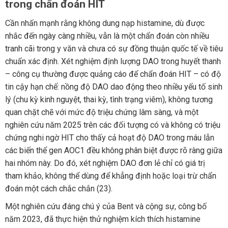
trong chẩn đoán HIT
Cần nhấn mạnh rằng không dung nạp histamine, dù được
nhắc đến ngày càng nhiều, vẫn là một chẩn đoán còn nhiều
tranh cãi trong y văn và chưa có sự đồng thuận quốc tế về tiêu
chuẩn xác định. Xét nghiệm định lượng DAO trong huyết thanh
– công cụ thường được quảng cáo để chẩn đoán HIT – có độ
tin cậy hạn chế: nồng độ DAO dao động theo nhiều yếu tố sinh
lý (chu kỳ kinh nguyệt, thai kỳ, tình trạng viêm), không tương
quan chặt chẽ với mức độ triệu chứng lâm sàng, và một
nghiên cứu năm 2025 trên các đối tượng có và không có triệu
chứng nghi ngờ HIT cho thấy cả hoạt độ DAO trong máu lẫn
các biến thể gen AOC1 đều không phân biệt được rõ ràng giữa
hai nhóm này. Do đó, xét nghiệm DAO đơn lẻ chỉ có giá trị
tham khảo, không thể dùng để khẳng định hoặc loại trừ chẩn
đoán một cách chắc chắn (23).
Một nghiên cứu đáng chú ý của Bent và cộng sự, công bố
năm 2023, đã thực hiện thử nghiệm kích thích histamine