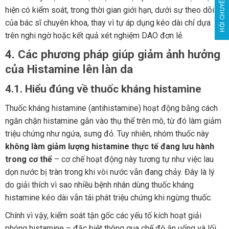
HỎI CHUYÊN GIA
hiện có kiểm soát, trong thời gian giới hạn, dưới sự theo dõi
của bác sĩ chuyên khoa, thay vì tự áp dụng kéo dài chỉ dựa
trên nghi ngờ hoặc kết quả xét nghiệm DAO đơn lẻ.
4. Các phương pháp giúp giảm ảnh hưởng
của Histamine lên làn da
4.1. Hiểu đúng về thuốc kháng histamine
Thuốc kháng histamine (antihistamine) hoạt động bằng cách
ngăn chặn histamine gắn vào thụ thể trên mô, từ đó làm giảm
triệu chứng như ngứa, sưng đỏ. Tuy nhiên, nhóm thuốc này
không làm giảm lượng histamine thực tế đang lưu hành
trong cơ thể
– cơ chế hoạt động này tương tự như việc lau
dọn nước bị tràn trong khi vòi nước vẫn đang chảy. Đây là lý
do giải thích vì sao nhiều bệnh nhân dùng thuốc kháng
histamine kéo dài vẫn tái phát triệu chứng khi ngừng thuốc.
Chính vì vậy, kiểm soát tận gốc các yếu tố kích hoạt giải
phóng histamine – đặc biệt thông qua chế độ ăn uống và lối