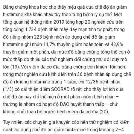
Bằng chứng khoa học cho thấy hiệu quả của chế độ ăn giảm
histamine khá khác nhau tùy theo từng bệnh lý cụ thể. Một
tổng quan hệ thống năm 2019 tổng hợp 20 nghiên cứu trên
tổng cộng 1.734 bệnh nhân mày đay mạn tính tự phát, trong
đó riêng nhóm 223 bệnh nhân áp dụng chế độ ăn giảm
histamine ghi nhận 11,7% thuyên giảm hoàn toàn và 43,9%
thuyên giảm một phần, dù mức độ bằng chứng tổng thể còn ở
mức thấp do thiếu các thử nghiệm đối chứng mù đôi quy mô
lớn (19). Với viêm da cơ địa, bằng chứng còn khiêm tốn hơn:
trong một nghiên cứu kinh điển trên 36 bệnh nhân áp dụng chế
độ ăn không histamine trong 1 tuần, chỉ 12/36 bệnh nhân
(1/3) có cải thiện điểm SCORAD rõ rệt, cho thấy lợi ích của
chế độ ăn này chỉ thể hiện ở một phân nhóm bệnh nhân –
thường là nhóm có hoạt độ DAO huyết thanh thấp – chứ
không phải toàn bộ người bệnh viêm da cơ địa (20).
Tuy nhiên, các chuyên gia khuyến cáo nên thử nghiệm có kiểm
soát: áp dụng chế độ ăn giảm histamine trong khoảng 2–4