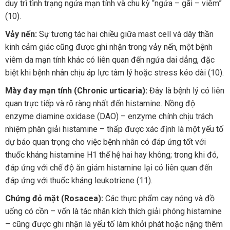
duy trì tình trạng ngứa mạn tính và chu kỳ “ngứa – gãi – viêm”
(10).
Vảy nến:
Sự tương tác hai chiều giữa mast cell và dây thần
kinh cảm giác cũng được ghi nhận trong vảy nến, một bệnh
viêm da mạn tính khác có liên quan đến ngứa dai dẳng, đặc
biệt khi bệnh nhân chịu áp lực tâm lý hoặc stress kéo dài (10).
Mày đay mạn tính (Chronic urticaria):
Đây là bệnh lý có liên
quan trực tiếp và rõ ràng nhất đến histamine. Nồng độ
enzyme diamine oxidase (DAO) – enzyme chính chịu trách
nhiệm phân giải histamine – thấp được xác định là một yếu tố
dự báo quan trọng cho việc bệnh nhân có đáp ứng tốt với
thuốc kháng histamine H1 thế hệ hai hay không; trong khi đó,
đáp ứng với chế độ ăn giảm histamine lại có liên quan đến
đáp ứng với thuốc kháng leukotriene (11).
Chứng đỏ mặt (Rosacea):
Các thực phẩm cay nóng và đồ
uống có cồn – vốn là tác nhân kích thích giải phóng histamine
– cũng được ghi nhận là yếu tố làm khởi phát hoặc nặng thêm