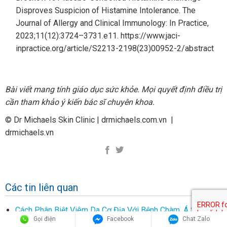
Disproves Suspicion of Histamine Intolerance. The
Journal of Allergy and Clinical Immunology: In Practice,
2023;11(12):3724–3731.e11. https://www.jaci-
inpractice.org/article/S2213-2198(23)00952-2/abstract
Bài viết mang tính giáo dục sức khỏe. Mọi quyết định điều trị
cần tham khảo ý kiến bác sĩ chuyên khoa.
© Dr Michaels Skin Clinic | drmichaels.com.vn |
drmichaels.vn
Các tin liên quan
Cách Phân Biệt Viêm Da Cơ Địa Với Bệnh Chàm, Á Sừng Và
Gọi điện
Facebook
Chat Zalo
Nấm Da?