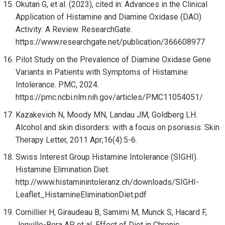
Okutan G, et al. (2023), cited in: Advances in the Clinical
Application of Histamine and Diamine Oxidase (DAO)
Activity: A Review. ResearchGate.
https://www.researchgate.net/publication/366608977
Pilot Study on the Prevalence of Diamine Oxidase Gene
Variants in Patients with Symptoms of Histamine
Intolerance. PMC, 2024.
https://pmc.ncbi.nlm.nih.gov/articles/PMC11054051/
Kazakevich N, Moody MN, Landau JM, Goldberg LH.
Alcohol and skin disorders: with a focus on psoriasis. Skin
Therapy Letter, 2011 Apr;16(4):5-6.
Swiss Interest Group Histamine Intolerance (SIGHI).
Histamine Elimination Diet.
http://www.histaminintoleranz.ch/downloads/SIGHI-
Leaflet_HistamineEliminationDiet.pdf
Cornillier H, Giraudeau B, Samimi M, Munck S, Hacard F,
Jonville-Bera AP, et al. Effect of Diet in Chronic