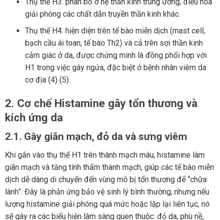
Thụ thể H3: phân bố ở hệ thần kinh trung ương, điều hòa
giải phóng các chất dẫn truyền thần kinh khác.
Thụ thể H4: hiện diện trên tế bào miễn dịch (mast cell,
bạch cầu ái toan, tế bào Th2) và cả trên sợi thần kinh
cảm giác ở da, được chứng minh là đồng phối hợp với
H1 trong việc gây ngứa, đặc biệt ở bệnh nhân viêm da
cơ địa (4) (5).
2. Cơ chế Histamine gây tổn thương và
kích ứng da
2.1. Gây giãn mạch, đỏ da và sưng viêm
Khi gắn vào thụ thể H1 trên thành mạch máu, histamine làm
giãn mạch và tăng tính thấm thành mạch, giúp các tế bào miễn
dịch dễ dàng di chuyển đến vùng mô bị tổn thương để “chữa
lành”. Đây là phản ứng bảo vệ sinh lý bình thường, nhưng nếu
lượng histamine giải phóng quá mức hoặc lặp lại liên tục, nó
sẽ gây ra các biểu hiện lâm sàng quen thuộc: đỏ da, phù nề,