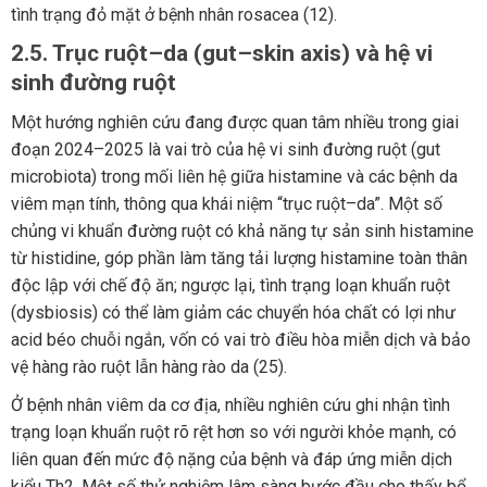
tình trạng đỏ mặt ở bệnh nhân rosacea (12).
2.5. Trục ruột–da (gut–skin axis) và hệ vi
sinh đường ruột
Một hướng nghiên cứu đang được quan tâm nhiều trong giai
đoạn 2024–2025 là vai trò của hệ vi sinh đường ruột (gut
microbiota) trong mối liên hệ giữa histamine và các bệnh da
viêm mạn tính, thông qua khái niệm “trục ruột–da”. Một số
chủng vi khuẩn đường ruột có khả năng tự sản sinh histamine
từ histidine, góp phần làm tăng tải lượng histamine toàn thân
độc lập với chế độ ăn; ngược lại, tình trạng loạn khuẩn ruột
(dysbiosis) có thể làm giảm các chuyển hóa chất có lợi như
acid béo chuỗi ngắn, vốn có vai trò điều hòa miễn dịch và bảo
vệ hàng rào ruột lẫn hàng rào da (25).
Ở bệnh nhân viêm da cơ địa, nhiều nghiên cứu ghi nhận tình
trạng loạn khuẩn ruột rõ rệt hơn so với người khỏe mạnh, có
liên quan đến mức độ nặng của bệnh và đáp ứng miễn dịch
kiểu Th2. Một số thử nghiệm lâm sàng bước đầu cho thấy bổ