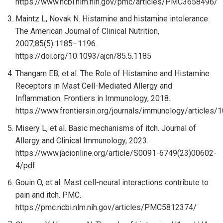
https://www.ncbi.nlm.nih.gov/pmc/articles/PMC3658496/
Maintz L, Novak N. Histamine and histamine intolerance.
The American Journal of Clinical Nutrition,
2007;85(5):1185–1196.
https://doi.org/10.1093/ajcn/85.5.1185
Thangam EB, et al. The Role of Histamine and Histamine
Receptors in Mast Cell-Mediated Allergy and
Inflammation. Frontiers in Immunology, 2018.
https://www.frontiersin.org/journals/immunology/articles
Misery L, et al. Basic mechanisms of itch. Journal of
Allergy and Clinical Immunology, 2023.
https://www.jacionline.org/article/S0091-6749(23)00602-
4/pdf
Gouin O, et al. Mast cell-neural interactions contribute to
pain and itch. PMC.
https://pmc.ncbi.nlm.nih.gov/articles/PMC5812374/