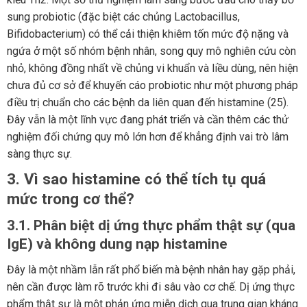
sung probiotic (đặc biệt các chủng Lactobacillus,
Bifidobacterium) có thể cải thiện khiêm tốn mức độ nặng và
ngứa ở một số nhóm bệnh nhân, song quy mô nghiên cứu còn
nhỏ, không đồng nhất về chủng vi khuẩn và liều dùng, nên hiện
chưa đủ cơ sở để khuyến cáo probiotic như một phương pháp
điều trị chuẩn cho các bệnh da liên quan đến histamine (25).
Đây vẫn là một lĩnh vực đang phát triển và cần thêm các thử
nghiệm đối chứng quy mô lớn hơn để khẳng định vai trò lâm
sàng thực sự.
3. Vì sao histamine có thể tích tụ quá
mức trong cơ thể?
3.1. Phân biệt dị ứng thực phẩm thật sự (qua
IgE) và không dung nạp histamine
Đây là một nhầm lẫn rất phổ biến mà bệnh nhân hay gặp phải,
nên cần được làm rõ trước khi đi sâu vào cơ chế. Dị ứng thực
phẩm thật sự là một phản ứng miễn dịch qua trung gian kháng