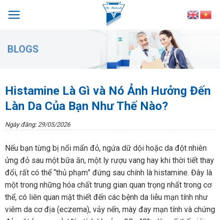
Skip
to
content
BLOGS
Histamine Là Gì và Nó Ảnh Hưởng Đến
Làn Da Của Bạn Như Thế Nào?
Ngày đăng: 29/05/2026
Nếu bạn từng bị nổi mẩn đỏ, ngứa dữ dội hoặc da đột nhiên
ửng đỏ sau một bữa ăn, một ly rượu vang hay khi thời tiết thay
đổi, rất có thể “thủ phạm” đứng sau chính là histamine. Đây là
một trong những hóa chất trung gian quan trọng nhất trong cơ
thể, có liên quan mật thiết đến các bệnh da liễu mạn tính như
viêm da cơ địa (eczema), vảy nến, mày đay mạn tính và chứng