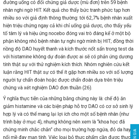
đường uống có đối chứng giả dược (mù đơn) trên 59 bệnh
nhân nghi ngờ HIT. Kết quả cho thấy bức tranh phức tạp hơn
nhiều so với giả định thông thường: tới 62,7% bệnh nhân xuất
hiện triệu chứng ngay cả khi chỉ uống giả dược, cho thấy yếu
tố tâm lý và hiệu ứng nocebo đóng vai trò đáng kể ở một bộ
phận không nhỏ bệnh nhân tự nghi ngờ mình bị HIT; đồng thời
nồng độ DAO huyết thanh và kích thước nốt sẩn trong test da
với histamine không dự đoán được ai sẽ có phản ứng dương
tính thật sự với thử nghiệm kích thích. Nhóm nghiên cứu kết
luận rằng HIT thật sự có thể ít gặp hơn nhiều so với số lượng
người tự chẩn đoán hoặc được chẩn đoán dựa trên triệu
chứng và xét nghiệm DAO đơn thuần (26).
Ý nghĩa thực tiễn của những bằng chứng này là: chế độ ăn
giảm histamine và các biện pháp hỗ trợ DAO có cơ sở sinh lý
hợp lý và có thể mang lại lợi ích cho một số bệnh nhân (như
trình bày ở mục 4), nhưng không nên xem là “khoa học đã
chứng minh chắc chắn” cho mọi trường hợp ngứa, đỏ da hay
nổi mề đay mạn tính. Việc loại bỏ thực phẩm cần được thực