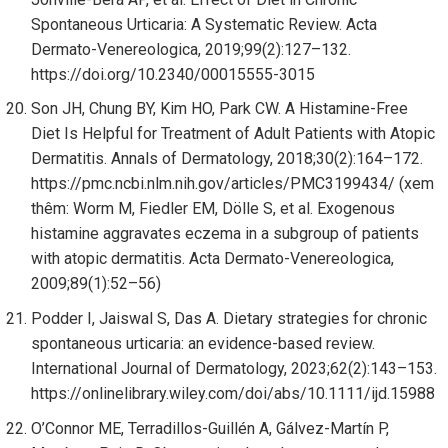
Spontaneous Urticaria: A Systematic Review. Acta
Dermato-Venereologica, 2019;99(2):127–132.
https://doi.org/10.2340/00015555-3015
Son JH, Chung BY, Kim HO, Park CW. A Histamine-Free
Diet Is Helpful for Treatment of Adult Patients with Atopic
Dermatitis. Annals of Dermatology, 2018;30(2):164–172.
https://pmc.ncbi.nlm.nih.gov/articles/PMC3199434/ (xem
thêm: Worm M, Fiedler EM, Dölle S, et al. Exogenous
histamine aggravates eczema in a subgroup of patients
with atopic dermatitis. Acta Dermato-Venereologica,
2009;89(1):52–56)
Podder I, Jaiswal S, Das A. Dietary strategies for chronic
spontaneous urticaria: an evidence-based review.
International Journal of Dermatology, 2023;62(2):143–153.
https://onlinelibrary.wiley.com/doi/abs/10.1111/ijd.15988
O’Connor ME, Terradillos-Guillén A, Gálvez-Martín P,