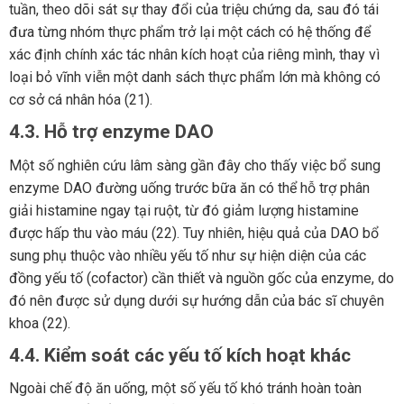
tuần, theo dõi sát sự thay đổi của triệu chứng da, sau đó tái
đưa từng nhóm thực phẩm trở lại một cách có hệ thống để
xác định chính xác tác nhân kích hoạt của riêng mình, thay vì
loại bỏ vĩnh viễn một danh sách thực phẩm lớn mà không có
cơ sở cá nhân hóa (21).
4.3. Hỗ trợ enzyme DAO
Một số nghiên cứu lâm sàng gần đây cho thấy việc bổ sung
enzyme DAO đường uống trước bữa ăn có thể hỗ trợ phân
giải histamine ngay tại ruột, từ đó giảm lượng histamine
được hấp thu vào máu (22). Tuy nhiên, hiệu quả của DAO bổ
sung phụ thuộc vào nhiều yếu tố như sự hiện diện của các
đồng yếu tố (cofactor) cần thiết và nguồn gốc của enzyme, do
đó nên được sử dụng dưới sự hướng dẫn của bác sĩ chuyên
khoa (22).
4.4. Kiểm soát các yếu tố kích hoạt khác
Ngoài chế độ ăn uống, một số yếu tố khó tránh hoàn toàn