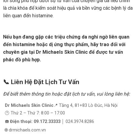
lối sống phù hợp dưới sự tư vấn của chuyên gia da liễu chính
là chìa khóa để kiểm soát hiệu quả và bền vững các bệnh lý da
liên quan đến histamine.
Nếu bạn đang gặp các triệu chứng da nghi ngờ liên quan
đến histamine hoặc dị ứng thực phẩm, hãy trao đổi với
chuyên gia tại Dr Michaels Skin Clinic để được tư vấn
phác đồ phù hợp.
📞 Liên Hệ Đặt Lịch Tư Vấn
Để biết thêm thông tin hoặc đặt lịch tư vấn, vui lòng liên hệ:
Dr Michaels Skin Clinic
📍 Tầng 4, 81+83 Lò Đúc, Hà Nội
🕐 Thứ 2 – Thứ 7: 8:00 – 17:00
☎️ Điện thoại: 09.172.33333
│ 024.3974.8286
🌐 drmichaels.com.vn