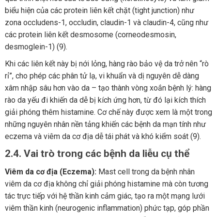
biểu hiện của các protein liên kết chặt (tight junction) như
zona occludens-1, occludin, claudin-1 và claudin-4, cũng như
các protein liên kết desmosome (corneodesmosin,
desmoglein-1) (9).
Khi các liên kết này bị nới lỏng, hàng rào bảo vệ da trở nên “rò
rỉ”, cho phép các phân tử lạ, vi khuẩn và dị nguyên dễ dàng
xâm nhập sâu hơn vào da – tạo thành vòng xoắn bệnh lý: hàng
rào da yếu đi khiến da dễ bị kích ứng hơn, từ đó lại kích thích
giải phóng thêm histamine. Cơ chế này được xem là một trong
những nguyên nhân nền tảng khiến các bệnh da mạn tính như
eczema và viêm da cơ địa dễ tái phát và khó kiểm soát (9).
2.4. Vai trò trong các bệnh da liễu cụ thể
Viêm da cơ địa (Eczema):
Mast cell trong da bệnh nhân
viêm da cơ địa không chỉ giải phóng histamine mà còn tương
tác trực tiếp với hệ thần kinh cảm giác, tạo ra một mạng lưới
viêm thần kinh (neurogenic inflammation) phức tạp, góp phần