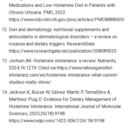
Medications and Low-Histamine Diet in Patients with
Chronic Urticaria. PMC, 2022.
https://www.ncbi.nlm.nih.gov/pmc/articles/PMC8888069/
Diet and dermatology: nutritional supplements and
antioxidants in dermatological disorders – a review on
rosacea and dietary triggers. ResearchGate.
https://www.researchgate.net/publication/308089035
Jochum AK. Histamine intolerance: a review. Nutrients,
2024;16:1219. Cited via https://www.nahrungsmittel-
intoleranz.com/en/histamine-intolerance-what-current-
studies-really-show/
Jackson K, Busse W, Gálvez-Martín P, Terradillos A,
Martínez-Puig D. Evidence for Dietary Management of
Histamine Intolerance. International Journal of Molecular
Sciences, 2025;26(18):9198.
https://www.mdpi.com/1422-0067/26/18/9198