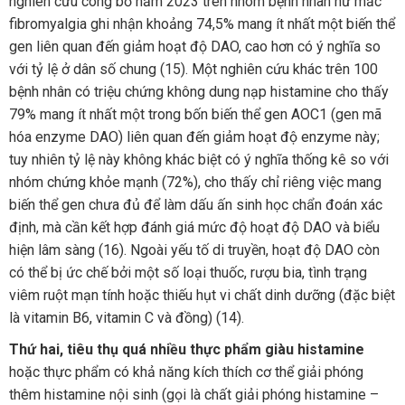
nghiên cứu công bố năm 2023 trên nhóm bệnh nhân nữ mắc
fibromyalgia ghi nhận khoảng 74,5% mang ít nhất một biến thể
gen liên quan đến giảm hoạt độ DAO, cao hơn có ý nghĩa so
với tỷ lệ ở dân số chung (15). Một nghiên cứu khác trên 100
bệnh nhân có triệu chứng không dung nạp histamine cho thấy
79% mang ít nhất một trong bốn biến thể gen AOC1 (gen mã
hóa enzyme DAO) liên quan đến giảm hoạt độ enzyme này;
tuy nhiên tỷ lệ này không khác biệt có ý nghĩa thống kê so với
nhóm chứng khỏe mạnh (72%), cho thấy chỉ riêng việc mang
biến thể gen chưa đủ để làm dấu ấn sinh học chẩn đoán xác
định, mà cần kết hợp đánh giá mức độ hoạt độ DAO và biểu
hiện lâm sàng (16). Ngoài yếu tố di truyền, hoạt độ DAO còn
có thể bị ức chế bởi một số loại thuốc, rượu bia, tình trạng
viêm ruột mạn tính hoặc thiếu hụt vi chất dinh dưỡng (đặc biệt
là vitamin B6, vitamin C và đồng) (14).
Thứ hai, tiêu thụ quá nhiều thực phẩm giàu histamine
hoặc thực phẩm có khả năng kích thích cơ thể giải phóng
thêm histamine nội sinh (gọi là chất giải phóng histamine –