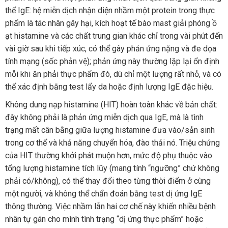
thể IgE: hệ miễn dịch nhận diện nhầm một protein trong thực
phẩm là tác nhân gây hại, kích hoạt tế bào mast giải phóng ồ
ạt histamine và các chất trung gian khác chỉ trong vài phút đến
vài giờ sau khi tiếp xúc, có thể gây phản ứng nặng và đe dọa
tính mạng (sốc phản vệ); phản ứng này thường lặp lại ổn định
mỗi khi ăn phải thực phẩm đó, dù chỉ một lượng rất nhỏ, và có
thể xác định bằng test lẩy da hoặc định lượng IgE đặc hiệu.
Không dung nạp histamine (HIT) hoàn toàn khác về bản chất:
đây không phải là phản ứng miễn dịch qua IgE, mà là tình
trạng mất cân bằng giữa lượng histamine đưa vào/sản sinh
trong cơ thể và khả năng chuyển hóa, đào thải nó. Triệu chứng
của HIT thường khởi phát muộn hơn, mức độ phụ thuộc vào
tổng lượng histamine tích lũy (mang tính “ngưỡng” chứ không
phải có/không), có thể thay đổi theo từng thời điểm ở cùng
một người, và không thể chẩn đoán bằng test dị ứng IgE
thông thường. Việc nhầm lẫn hai cơ chế này khiến nhiều bệnh
nhân tự gán cho mình tình trạng “dị ứng thực phẩm” hoặc