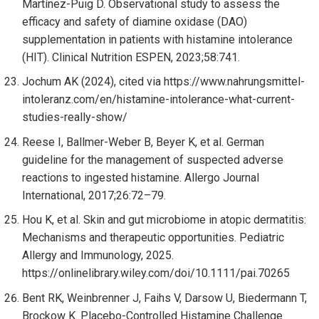
Martínez-Puig D. Observational study to assess the
efficacy and safety of diamine oxidase (DAO)
supplementation in patients with histamine intolerance
(HIT). Clinical Nutrition ESPEN, 2023;58:741.
Jochum AK (2024), cited via https://www.nahrungsmittel-
intoleranz.com/en/histamine-intolerance-what-current-
studies-really-show/
Reese I, Ballmer-Weber B, Beyer K, et al. German
guideline for the management of suspected adverse
reactions to ingested histamine. Allergo Journal
International, 2017;26:72–79.
Hou K, et al. Skin and gut microbiome in atopic dermatitis:
Mechanisms and therapeutic opportunities. Pediatric
Allergy and Immunology, 2025.
https://onlinelibrary.wiley.com/doi/10.1111/pai.70265
Bent RK, Weinbrenner J, Faihs V, Darsow U, Biedermann T,
Brockow K. Placebo-Controlled Histamine Challenge