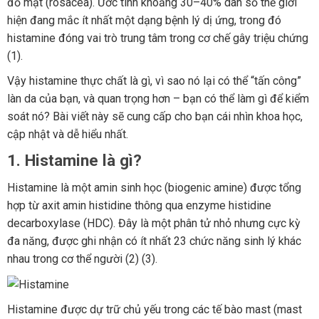
đỏ mặt (rosacea). Ước tính khoảng 30–40% dân số thế giới
hiện đang mắc ít nhất một dạng bệnh lý dị ứng, trong đó
histamine đóng vai trò trung tâm trong cơ chế gây triệu chứng
(1).
Vậy histamine thực chất là gì, vì sao nó lại có thể “tấn công”
làn da của bạn, và quan trọng hơn – bạn có thể làm gì để kiểm
soát nó? Bài viết này sẽ cung cấp cho bạn cái nhìn khoa học,
cập nhật và dễ hiểu nhất.
1. Histamine là gì?
Histamine là một amin sinh học (biogenic amine) được tổng
hợp từ axit amin histidine thông qua enzyme histidine
decarboxylase (HDC). Đây là một phân tử nhỏ nhưng cực kỳ
đa năng, được ghi nhận có ít nhất 23 chức năng sinh lý khác
nhau trong cơ thể người (2) (3).
Histamine được dự trữ chủ yếu trong các tế bào mast (mast