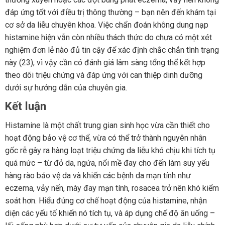
đáp ứng tốt với điều trị thông thường – bạn nên đến khám tại
cơ sở da liễu chuyên khoa. Việc chẩn đoán không dung nạp
histamine hiện vẫn còn nhiều thách thức do chưa có một xét
nghiệm đơn lẻ nào đủ tin cậy để xác định chắc chắn tình trạng
này (23), vì vậy cần có đánh giá lâm sàng tổng thể kết hợp
theo dõi triệu chứng và đáp ứng với can thiệp dinh dưỡng
dưới sự hướng dẫn của chuyên gia.
Kết luận
Histamine là một chất trung gian sinh học vừa cần thiết cho
hoạt động bảo vệ cơ thể, vừa có thể trở thành nguyên nhân
gốc rễ gây ra hàng loạt triệu chứng da liễu khó chịu khi tích tụ
quá mức – từ đỏ da, ngứa, nổi mề đay cho đến làm suy yếu
hàng rào bảo vệ da và khiến các bệnh da mạn tính như
eczema, vảy nến, mày đay mạn tính, rosacea trở nên khó kiểm
soát hơn. Hiểu đúng cơ chế hoạt động của histamine, nhận
diện các yếu tố khiến nó tích tụ, và áp dụng chế độ ăn uống –