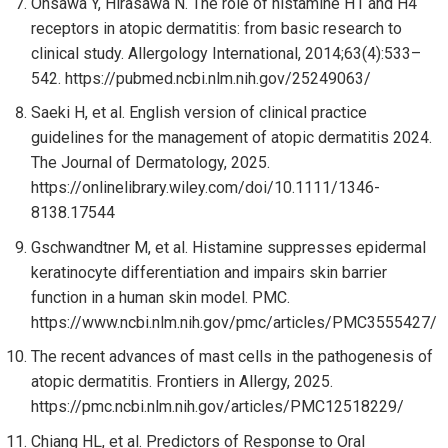
Ohsawa Y, Hirasawa N. The role of histamine H1 and H4
receptors in atopic dermatitis: from basic research to
clinical study. Allergology International, 2014;63(4):533–
542. https://pubmed.ncbi.nlm.nih.gov/25249063/
Saeki H, et al. English version of clinical practice
guidelines for the management of atopic dermatitis 2024.
The Journal of Dermatology, 2025.
https://onlinelibrary.wiley.com/doi/10.1111/1346-
8138.17544
Gschwandtner M, et al. Histamine suppresses epidermal
keratinocyte differentiation and impairs skin barrier
function in a human skin model. PMC.
https://www.ncbi.nlm.nih.gov/pmc/articles/PMC3555427/
The recent advances of mast cells in the pathogenesis of
atopic dermatitis. Frontiers in Allergy, 2025.
https://pmc.ncbi.nlm.nih.gov/articles/PMC12518229/
Chiang HL, et al. Predictors of Response to Oral