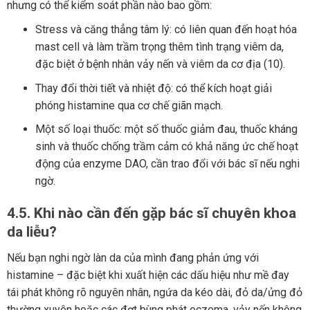
nhưng có thể kiểm soát phần nào bao gồm:
Stress và căng thẳng tâm lý: có liên quan đến hoạt hóa
mast cell và làm trầm trọng thêm tình trạng viêm da,
đặc biệt ở bệnh nhân vảy nến và viêm da cơ địa (10).
Thay đổi thời tiết và nhiệt độ: có thể kích hoạt giải
phóng histamine qua cơ chế giãn mạch.
Một số loại thuốc: một số thuốc giảm đau, thuốc kháng
sinh và thuốc chống trầm cảm có khả năng ức chế hoạt
động của enzyme DAO, cần trao đổi với bác sĩ nếu nghi
ngờ.
4.5. Khi nào cần đến gặp bác sĩ chuyên khoa
da liễu?
Nếu bạn nghi ngờ làn da của mình đang phản ứng với
histamine – đặc biệt khi xuất hiện các dấu hiệu như mề đay
tái phát không rõ nguyên nhân, ngứa da kéo dài, đỏ da/ửng đỏ
thường xuyên hoặc các đợt bùng phát eczema, vảy nến không