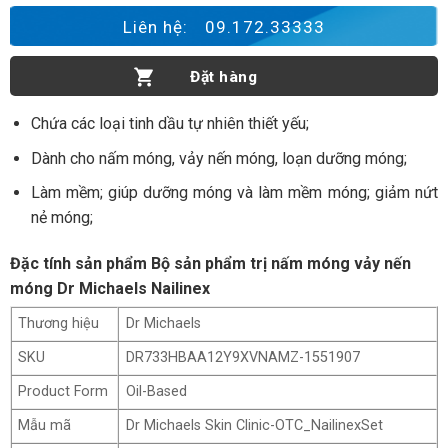
Bộ sản phẩm trị nấm móng Dr Michaels Nailinex số lượng
Liên hệ:
09.172.33333
Đặt hàng
Chứa các loại tinh dầu tự nhiên thiết yếu;
Dành cho nấm móng, vảy nến móng, loạn dưỡng móng;
Làm mềm; giúp dưỡng móng và làm mềm móng; giảm nứt
nẻ móng;
Đặc tính sản phẩm Bộ sản phẩm trị nấm móng vảy nến
móng Dr Michaels Nailinex
Thương hiệu
Dr Michaels
SKU
DR733HBAA12Y9XVNAMZ-1551907
Product Form
Oil-Based
Mẫu mã
Dr Michaels Skin Clinic-OTC_NailinexSet