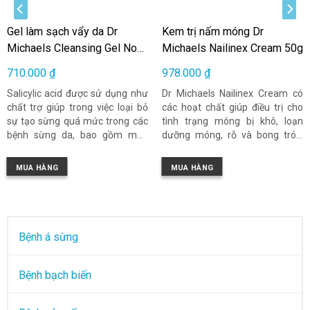
Gel làm sạch vẩy da Dr
Kem trị nấm móng Dr
Michaels Cleansing Gel No
Michaels Nailinex Cream 50g
Tar 200ml
710.000
₫
978.000
₫
Salicylic acid được sử dụng như
Dr Michaels Nailinex Cream có
chất trợ giúp trong việc loại bỏ
các hoạt chất giúp điều trị cho
sự tạo sừng quá mức trong các
tình trạng móng bị khô, loạn
bệnh sừng da, bao gồm mụn
dưỡng móng, rỗ và bong tróc.
cơm và các loại vẩy da khác
Loại kem này cũng sẽ giúp làm
nhau;chứng dày sừng bàn chân
mềm lớp biểu bì rất cứng xung
MUA HÀNG
MUA HÀNG
và bàn tay, dày sừng nang lông
quanh móng tay và giúp khuyến
và mảng đỏ da cam có vẩy. Nó
khích tăng trưởng phần móng
cũng được sử dụng như một
mới khỏe mạnh.
chất trợ giúp trong việc loại bỏ
sự tạo sừng quá mức trên vùng
Bệnh á sừng
lưng và tổn thương dạng sừng
vùng chân.
Bệnh bạch biến