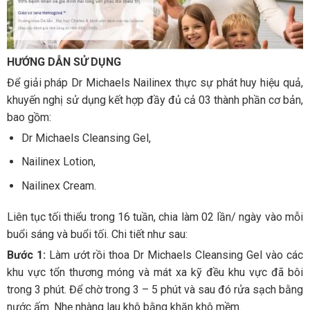
HƯỚNG DẪN SỬ DỤNG
Để giải pháp Dr Michaels Nailinex thực sự phát huy hiệu quả,
khuyến nghị sử dụng kết hợp đầy đủ cả 03 thành phần cơ bản,
bao gồm:
Dr Michaels Cleansing Gel,
Nailinex Lotion,
Nailinex Cream.
Liên tục tối thiểu trong 16 tuần, chia làm 02 lần/ ngày vào mỗi
buổi sáng và buổi tối. Chi tiết như sau:
Bước 1:
Làm ướt rồi thoa Dr Michaels Cleansing Gel vào các
khu vực tổn thương móng và mát xa kỹ đều khu vực đã bôi
trong 3 phút. Để chờ trong 3 – 5 phút và sau đó rửa sạch bằng
nước ấm. Nhẹ nhàng lau khô bằng khăn khô mềm.