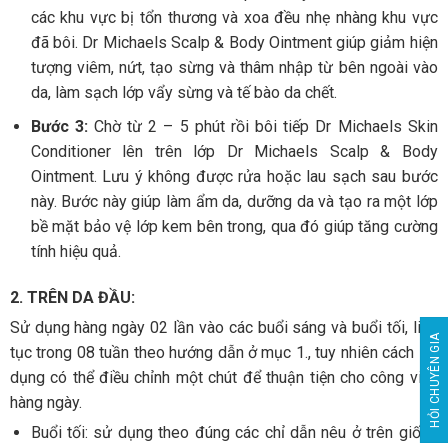
các khu vực bị tổn thương và xoa đều nhẹ nhàng khu vực
đã bôi. Dr Michaels Scalp & Body Ointment giúp giảm hiện
tượng viêm, nứt, tạo sừng và thâm nhập từ bên ngoài vào
da, làm sạch lớp vẩy sừng và tế bào da chết.
Bước 3:
Chờ từ 2 – 5 phút rồi bôi tiếp Dr Michaels Skin
Conditioner lên trên lớp Dr Michaels Scalp & Body
Ointment. Lưu ý không được rửa hoặc lau sạch sau bước
này. Bước này giúp làm ẩm da, dưỡng da và tạo ra một lớp
bề mặt bảo vệ lớp kem bên trong, qua đó giúp tăng cường
tính hiệu quả.
2. TRÊN DA ĐẦU:
Sử dụng hàng ngày 02 lần vào các buổi sáng và buổi tối, liên
HỎI CHUYÊN GIA
tục trong 08 tuần theo hướng dẫn ở mục 1., tuy nhiên cách sử
dụng có thể điều chỉnh một chút để thuận tiện cho công việc
hàng ngày.
Buổi tối: sử dụng theo đúng các chỉ dẫn nêu ở trên giống