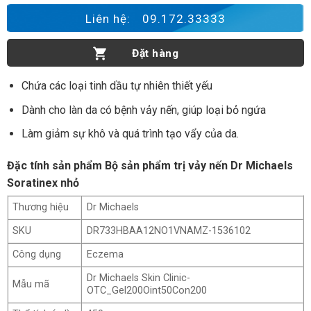
Bộ sản phẩm trị vảy nến Dr Michaels Soratinex nhỏ số lượng
Liên hệ:
09.172.33333
Đặt hàng
Chứa các loại tinh dầu tự nhiên thiết yếu
Dành cho làn da có bệnh vảy nến, giúp loại bỏ ngứa
Làm giảm sự khô và quá trình tạo vẩy của da.
Đặc tính sản phẩm Bộ sản phẩm trị vảy nến Dr Michaels
Soratinex nhỏ
Thương hiệu
Dr Michaels
SKU
DR733HBAA12NO1VNAMZ-1536102
Công dụng
Eczema
Dr Michaels Skin Clinic-
Mẫu mã
OTC_Gel200Oint50Con200