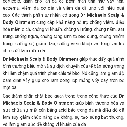
corticoid, dành cho làn da có bệnh mãn tính như vảy nến,
eczema, viêm da cơ địa và viêm da dị ứng với hiệu quả
cao. Các thành phần tự nhiên có trong
Dr Michaels Scalp &
Body Ointment
cung cấp khả năng hỗ trợ chống viêm, điều
hòa miễn dịch, chống vi khuẩn, chống vi trùng, chống nấm, sát
trùng, chống ngứa, chống tăng sinh tế bào sừng, chống nhiễm
trùng, chống xơ, giảm đau, chống viêm khớp và đóng vai trò
như chất làm mềm da.
Dr Michaels Scalp & Body Ointment
giúp thúc đẩy quá trình
bình thường biểu mô và sự dịch chuyển của tế bào sừng trong
khi làm chậm quá trình phân chia tế bào. Nó cũng làm giảm độ
bám dính vảy giúp cho làm bong lớp mảng vẩy dày trên bề
mặt da.
Các thành phần chất béo quan trọng trong công thức của
Dr
Michaels Scalp & Body Ointment
giúp bình thường hóa và
sửa chữa sự mất cân bằng acid béo trong da mà điều đó đã
làm suy giảm chức năng đề kháng, sự tạo sừng bất thường,
và làm giảm sức đề kháng vi khuẩn của da.