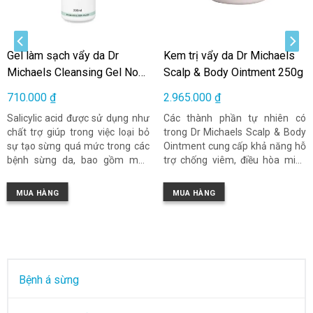
Gel làm sạch vẩy da Dr
Kem trị vẩy da Dr Michaels
Michaels Cleansing Gel No
Scalp & Body Ointment 250g
Tar 200ml
710.000
₫
2.965.000
₫
Salicylic acid được sử dụng như
Các thành phần tự nhiên có
chất trợ giúp trong việc loại bỏ
trong Dr Michaels Scalp & Body
sự tạo sừng quá mức trong các
Ointment cung cấp khả năng hỗ
bệnh sừng da, bao gồm mụn
trợ chống viêm, điều hòa miễn
cơm và các loại vẩy da khác
dịch, chống vi khuẩn, chống vi
nhau;chứng dày sừng bàn chân
trùng, chống nấm, sát trùng,
MUA HÀNG
MUA HÀNG
và bàn tay, dày sừng nang lông
chống ngứa, chống tăng sinh tế
và mảng đỏ da cam có vẩy. Nó
bào sừng, chống nhiễm trùng,
cũng được sử dụng như một
chống xơ, giảm đau, chống viêm
chất trợ giúp trong việc loại bỏ
khớp và đóng vai trò như chất
sự tạo sừng quá mức trên vùng
làm mềm da.
lưng và tổn thương dạng sừng
Bệnh á sừng
vùng chân.