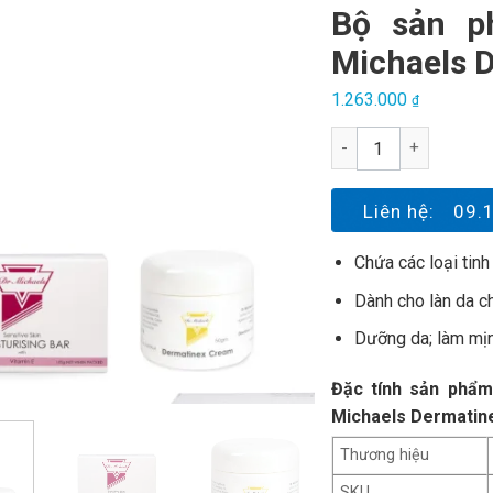
Bộ sản p
Michaels 
1.263.000
₫
Bộ sản phẩm trị viêm
Liên hệ:
09.
Chứa các loại tinh 
Dành cho làn da ch
Dưỡng da; làm mịn 
Đặc tính sản phẩ
Michaels Dermatin
Thương hiệu
SKU