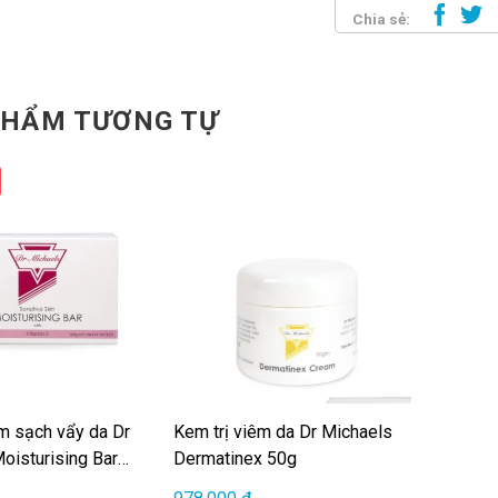
Chia sẻ:
PHẨM TƯƠNG TỰ
m sạch vẩy da Dr
Kem trị viêm da Dr Michaels
oisturising Bar
Dermatinex 50g