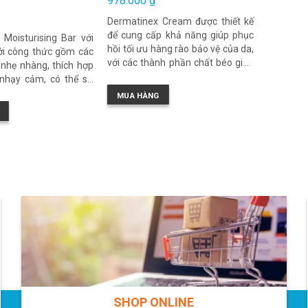
978.000
₫
Dermatinex Cream được thiết kế
để cung cấp khả năng giúp phục
 Moisturising Bar với
hồi tối ưu hàng rào bảo vệ của da,
ới công thức gồm các
với các thành phần chất béo giúp
nhẹ nhàng, thích hợp
làm dịu và làm mềm da. Các
 nhạy cảm, có thể sử
thành phần hoạt chất có tác dụng
 sạch da mặt, hỗ trợ
MUA HÀNG
hỗ trợ kháng viêm và làm dịu da.
bổ sung thêm các loại
Các loại tinh dầu có trong công
n cho da
thức này cũng cung cấp khả năng
làm mềm da, hỗ trợ kháng khuẩn,
kháng histamin. Kem Dermatinex
cũng giúp làm tróc lớp vẩy da nhẹ
nhàng để làm giảm sự tích tụ các
tế bào da chết. Dermatinex phù
hợp để sử dụng cho tình trạng da
khô, viêm da do cơ địa.
SHOP ONLINE