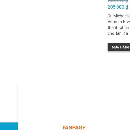
325.000
₫
Giá
285.000
₫
gốc
Giá
là:
Dr Michaels
hiện
325.000 ₫.
tại
Vitamin E v
là:
thành phần 
285.000 ₫.
cho làn da
dụng để làm
trong việc 
MUA HÀNG
dầu tự nhiê
FANPAGE