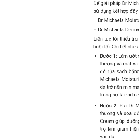
Để giải pháp Dr Mich
sử dụng kết hợp đầy 
– Dr Michaels Moistu
– Dr Michaels Derma
Liên tục tối thiểu t
buổi tối. Chi tiết như 
Bước 1:
Làm ướt r
thương và mát xa 
đó rửa sạch bằng
Michaels Moistur
da trở nên mịn mà
trong sự tái sinh c
Bước 2:
Bôi Dr M
thương và xoa đề
Cream giúp dưỡng
trợ làm giảm hiệ
vào da.