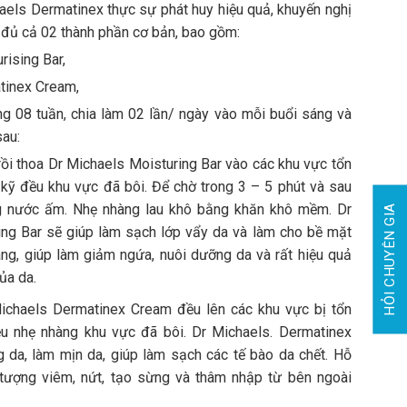
aels Dermatinex thực sự phát huy hiệu quả, khuyến nghị
đủ cả 02 thành phần cơ bản, bao gồm:
rising Bar,
tinex Cream,
rong 08 tuần, chia làm 02 lần/ ngày vào mỗi buổi sáng và
sau:
ồi thoa Dr Michaels Moisturing Bar vào các khu vực tổn
kỹ đều khu vực đã bôi. Để chờ trong 3 – 5 phút và sau
 nước ấm. Nhẹ nhàng lau khô bằng khăn khô mềm. Dr
HỎI CHUYÊN GIA
ing Bar sẽ giúp làm sạch lớp vẩy da và làm cho bề mặt
ng, giúp làm giảm ngứa, nuôi dưỡng da và rất hiệu quả
ủa da.
ichaels Dermatinex Cream đều lên các khu vực bị tổn
u nhẹ nhàng khu vực đã bôi. Dr Michaels. Dermatinex
 da, làm mịn da, giúp làm sạch các tế bào da chết. Hỗ
ntượng viêm, nứt, tạo sừng và thâm nhập từ bên ngoài