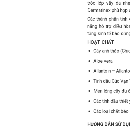
tróc lớp vẩy da nh
Dermatinex phù hợp đ
Các thành phần tinh
năng hỗ trợ điều hò
tăng sinh tế bào sừn
HOẠT CHẤT
Cây anh thảo (Ch
Aloe vera
Allantoin – Allanto
Tinh dầu Cúc Vạn 
Men lỏng cây đu 
Các tinh dầu thiết
Các loại chất béo
HƯỚNG DẪN SỬ DỤ