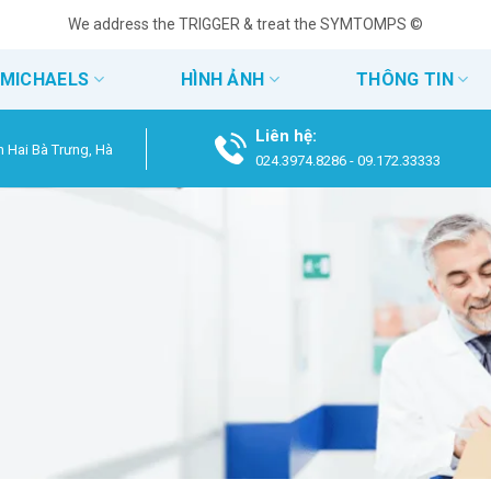
We address the TRIGGER & treat the SYMTOMPS ©
 MICHAELS
HÌNH ẢNH
THÔNG TIN
Liên hệ:
n Hai Bà Trưng, Hà
024.3974.8286
-
09.172.33333