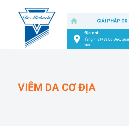
Skip
to
content
GIẢI PHÁP DR
Địa chỉ:
Tầng 4, 81+83 Lò Đúc, quậ
Nội
VIÊM DA CƠ ĐỊA