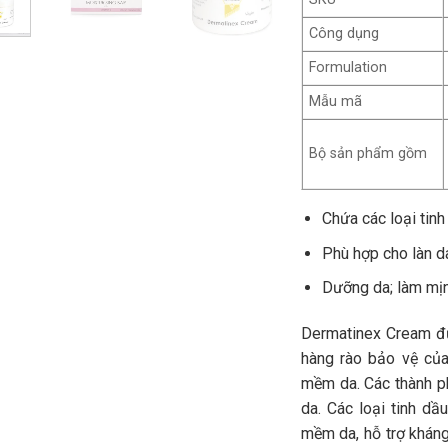
Công dụng
Formulation
Mẫu mã
Bộ sản phẩm gồm
Chứa các loại tinh 
Phù hợp cho làn da
Dưỡng da; làm mịn 
Dermatinex Cream đư
hàng rào bảo vệ của
mềm da. Các thành ph
da. Các loại tinh d
mềm da, hỗ trợ khán