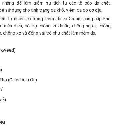
ẹ nhàng để làm giảm sự tích tụ các tế bào da chết.
ể sử dụng cho tình trạng da khô, viêm da do cơ địa.
 dầu tự nhiên có trong Dermatinex Cream cung cấp khả
a miễn dịch, hỗ trợ chống vi khuẩn, chống ngứa, chống
g, chống xơ và đóng vai trò như chất làm mềm da.
ickweed)
in
Thọ (Calendula Oil)
đủ
 yếu
NG