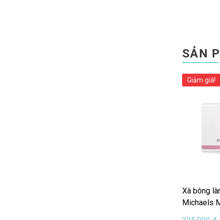
SẢN 
Giảm giá!
Xà bông là
Michaels M
100g