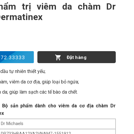
hẩm trị viêm da chàm Dr
Dermatinex
 da chàm Dr Michaels Dermatinex số lượng
172.33333
Đặt hàng
dầu tự nhiên thiết yếu;
àm, viêm da cơ địa, giúp loại bỏ ngứa;
da; giúp làm sạch các tế bào da chết.
m Bộ sản phẩm dành cho viêm da cơ địa chàm Dr
ex
Dr Michaels
DR733HBAA12YA2VNAMZ-1551912