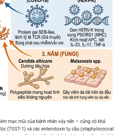
à niêm mạc mũi của bệnh nhân vảy nến — cũng có khả
ộc (TSST-1) và các enterotoxin tụ cầu (staphylococcal