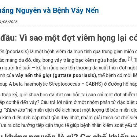
háng Nguyên và Bệnh Vảy Nến
1/06/2026
đầu: Vì sao một đợt viêm họng lại c
ến (psoriasis) là một bệnh viêm da mạn tính qua trung gian miễn
[1]
các mảng da đỏ, dày, bong vảy trắng bạc kèm ngứa hoặc đau
. 
à người trẻ tuổi — kể lại rằng các tổn thương da xuất hiện đột ng
hình của
vảy nến thể giọt (guttate psoriasis)
, thể bệnh có mối l
oup A beta-haemolytic Streptococcus – GABHS) ở đường hô hấp
 thập kỷ, giới khoa học đã đặt câu hỏi: tại sao chỉ một đợt nhiễ
hắp cơ thể đến vậy? Câu trả lời nằm ở một nhóm phân tử đặc biệt
ng
“đánh lừa”
hệ miễn dịch để kích hoạt một lượng tế bào miễn dịc
ừ kinh điển đến cập nhật gần đây nhất, nhằm giải thích cơ chế si
ưa ra các hướng tiếp cận thực tế giúp bệnh nhân kiểm soát yếu tố