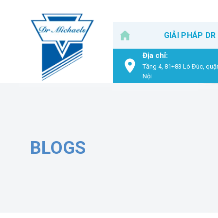
Skip
to
content
GIẢI PHÁP DR
Địa chỉ:
Tầng 4, 81+83 Lò Đúc, quậ
Nội
BLOGS