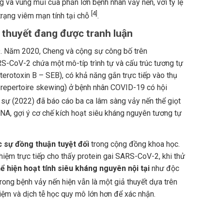
g và vùng mũi của phần lớn bệnh nhân vảy nến, với tỷ lệ
[4]
 trạng viêm mạn tính tại chỗ
.
ả thuyết đang được tranh luận
9. Năm 2020, Cheng và cộng sự công bố trên
S-CoV-2 chứa một mô-típ trình tự và cấu trúc tương tự
erotoxin B – SEB), có khả năng gắn trực tiếp vào thụ
CR repertoire skewing) ở bệnh nhân COVID-19 có hội
g sự (2022) đã báo cáo ba ca lâm sàng vảy nến thể giọt
A, gợi ý cơ chế kích hoạt siêu kháng nguyên tương tự
 sự đồng thuận tuyệt đối
trong cộng đồng khoa học.
hiệm trực tiếp cho thấy protein gai SARS-CoV-2, khi thử
ể hiện hoạt tính siêu kháng nguyên nội tại
như độc
rong bệnh vảy nến hiện vẫn là một giả thuyết dựa trên
iệm và dịch tễ học quy mô lớn hơn để xác nhận.