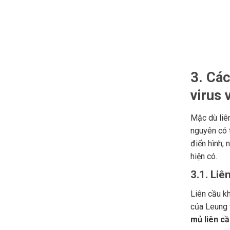
3. Các
virus 
Mặc dù liê
nguyên có 
điển hình,
hiện có.
3.1. Li
Liên cầu k
của Leung 
mủ liên c