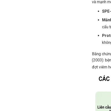
và mạnh mẽ
SPE-
Mảnh
cấu t
Prot
khôn
Bằng chứng
(2003): bệ
đợt viêm h