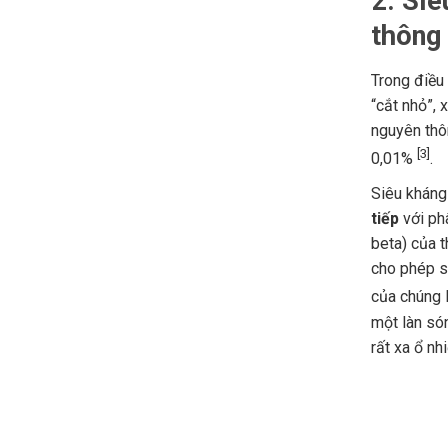
2. Siê
thông
Trong điều
“cắt nhỏ”, 
nguyên thô
[3]
0,01%
.
Siêu kháng
tiếp
với ph
beta) của t
cho phép s
của chúng l
một làn só
rất xa ổ nh