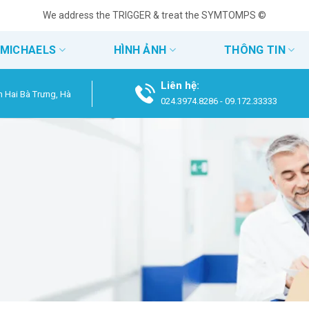
We address the TRIGGER & treat the SYMTOMPS ©
 MICHAELS
HÌNH ẢNH
THÔNG TIN
Liên hệ:
n Hai Bà Trưng, Hà
024.3974.8286
-
09.172.33333