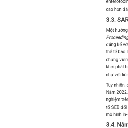
enterotoxin
cao hơn đán
3.3. SA
Một hướng 
Proceeding
đáng kể vớ
thể tế bào
chứng viê
khởi phát 
như với li
Tuy nhiên,
Năm 2022, 
nghiệm trê
tố SEB đố
mô hình in
3.4. Nấ