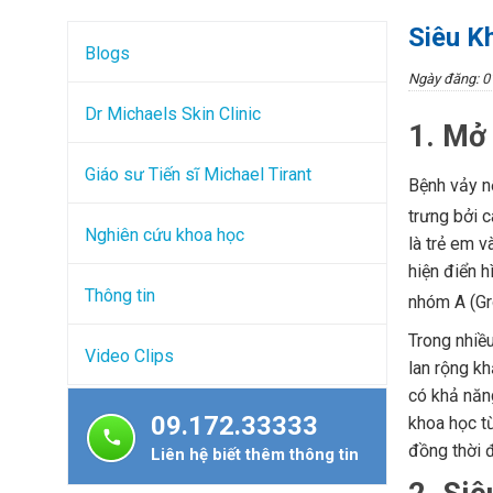
Siêu K
Blogs
Ngày đăng: 0
Dr Michaels Skin Clinic
1. Mở 
Giáo sư Tiến sĩ Michael Tirant
Bệnh vảy n
trưng bởi 
Nghiên cứu khoa học
là trẻ em v
hiện điển 
Thông tin
nhóm A (Gr
Trong nhiều
Video Clips
lan rộng k
có khả nă
09.172.33333
khoa học t
đồng thời đ
Liên hệ biết thêm thông tin