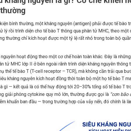
u kháng nguyên là gì? Cơ chế khiến 
 thường
 kiện bình thường, một kháng nguyên (antigen) phải được tế bào t
xử lý rồi trình diện cho tế bào T thông qua phân tử MHC, theo một 
ng thường chỉ kích hoạt được một tỷ lệ rất nhỏ trong toàn bộ quầ
 nguyên hoạt động theo một cơ chế hoàn toàn khác. Đây là những
ân tử MHC lớp II ở bên ngoài rãnh trình diện kháng nguyên thông 
hụ thể tế bào T (T-cell receptor – TCR), mà không cần trải qua b
iêu kháng nguyên kích hoạt đồng thời toàn bộ một họ tế bào T m
à gì — kết quả là có thể huy động tới 20–30% tổng số tế bào T tr
ng giải phóng cytokine quy mô lớn, thường được gọi là
“cơn bão 
iễm khuẩn ban đầu — trong trường hợp của vảy nến, đó chính là là