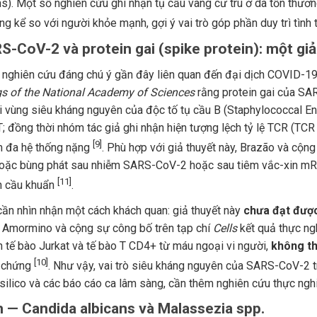
s). Một số nghiên cứu ghi nhận tụ cầu vàng cư trú ở da tổn thươn
g kể so với người khỏe mạnh, gợi ý vai trò góp phần duy trì tình
RS-CoV-2 và protein gai (spike protein): một gi
nghiên cứu đáng chú ý gần đây liên quan đến đại dịch COVID-1
s of the National Academy of Sciences
rằng protein gai của SAR
i vùng siêu kháng nguyên của độc tố tụ cầu B (Staphylococcal Ent
 T; đồng thời nhóm tác giả ghi nhận hiện tượng lệch tỷ lệ TCR (T
[9]
m đa hệ thống nặng
. Phù hợp với giả thuyết này, Brazão và cộn
hoặc bùng phát sau nhiễm SARS-CoV-2 hoặc sau tiêm vắc-xin mRN
[11]
ên cầu khuẩn
.
 cần nhìn nhận một cách khách quan: giả thuyết này
chưa đạt được
Amormino và cộng sự công bố trên tạp chí
Cells
kết quả thực ng
n tế bào Jurkat và tế bào T CD4+ từ máu ngoại vi người,
không th
[10]
i chứng
. Như vậy, vai trò siêu kháng nguyên của SARS-CoV-2 t
-silico và các báo cáo ca lâm sàng, cần thêm nghiên cứu thực ngh
m — Candida albicans và Malassezia spp.