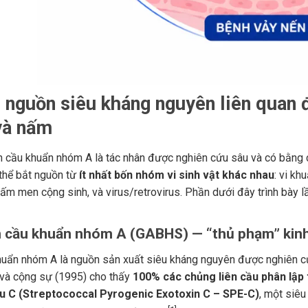
 nguồn siêu kháng nguyên liên quan đ
và nấm
n cầu khuẩn nhóm A là tác nhân được nghiên cứu sâu và có bằng 
thể bắt nguồn từ
ít nhất bốn nhóm vi sinh vật khác nhau
: vi kh
 nấm men cộng sinh, và virus/retrovirus. Phần dưới đây trình bà
ên cầu khuẩn nhóm A (GABHS) — “thủ phạm” kinh
huẩn nhóm A là nguồn sản xuất siêu kháng nguyên được nghiên cứ
và cộng sự (1995) cho thấy
100% các chủng liên cầu phân lập t
ầu C (Streptococcal Pyrogenic Exotoxin C – SPE-C)
, một siê