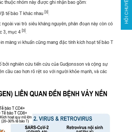
HỎI CHUYÊN GIA
hác thuộc nhóm này được ghi nhận bao gồm:
[3]
 Vβ tế bào T khác nhau
.
:
ngoài vai trò siêu kháng nguyên, phân đoạn này còn có
[3]
ớc 3, mục 4
.
ein màng vi khuẩn cũng mang đặc tính kích hoạt tế bào T
 bởi nghiên cứu tiến cứu của Gudjonsson và cộng sự
ên cầu cao hơn rõ rệt so với người khỏe mạnh, và các