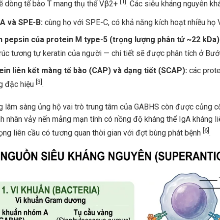
[1]
 dòng tế bào T mang thụ thể Vβ2+
. Các siêu kháng nguyên k
A và SPE-B:
cùng họ với SPE-C, có khả năng kích hoạt nhiều họ
 pepsin của protein M type-5 (trọng lượng phân tử ~22 kDa)
rúc tương tự keratin của người — chi tiết sẽ được phân tích ở Bư
ein liên kết màng tế bào (CAP) và dạng tiết (SCAP):
các prot
[3]
g đặc hiệu
.
 lâm sàng ủng hộ vai trò trung tâm của GABHS còn được củng cố
nh nhân vảy nến mảng mạn tính có nồng độ kháng thể IgA kháng li
[6]
ọng liên cầu có tương quan thời gian với đợt bùng phát bệnh
.