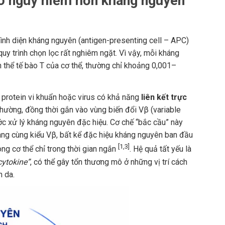
nó nguy hiểm hơn kháng nguyên
rình diện kháng nguyên (antigen-presenting cell – APC)
quy trình chọn lọc rất nghiêm ngặt. Vì vậy, mỗi kháng
n thể tế bào T của cơ thể, thường chỉ khoảng 0,001–
 protein vi khuẩn hoặc virus có khả năng
liên kết trực
thường, đồng thời gắn vào vùng biến đổi Vβ (variable
ước xử lý kháng nguyên đặc hiệu. Cơ chế “bắc cầu” này
ang cùng kiểu Vβ, bất kể đặc hiệu kháng nguyên ban đầu
[1,3]
ong cơ thể chỉ trong thời gian ngắn
. Hệ quả tất yếu là
cytokine”
, có thể gây tổn thương mô ở những vị trí cách
n da.