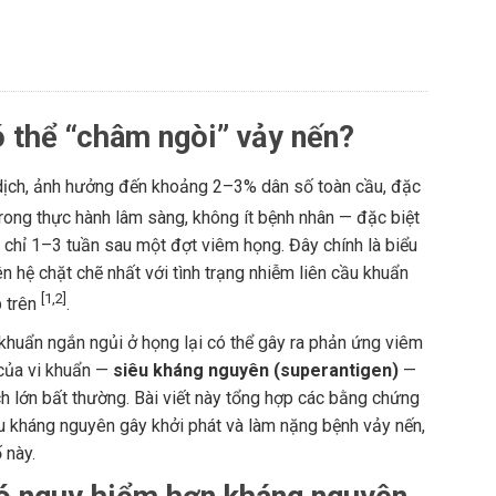
ó thể “châm ngòi” vảy nến?
 dịch, ảnh hưởng đến khoảng 2–3% dân số toàn cầu, đặc
Trong thực hành lâm sàng, không ít bệnh nhân — đặc biệt
ột chỉ 1–3 tuần sau một đợt viêm họng. Đây chính là biểu
iên hệ chặt chẽ nhất với tình trạng nhiễm liên cầu khuẩn
[1,2]
 trên
.
m khuẩn ngắn ngủi ở họng lại có thể gây ra phản ứng viêm
 của vi khuẩn —
siêu kháng nguyên (superantigen)
—
h lớn bất thường. Bài viết này tổng hợp các bằng chứng
êu kháng nguyên gây khởi phát và làm nặng bệnh vảy nến,
 này.