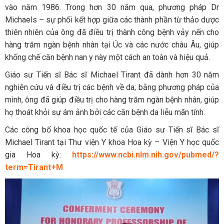
vào năm 1986. Trong hơn 30 năm qua, phương pháp Dr
Michaels – sự phối kết hợp giữa các thành phần từ thảo dược
thiên nhiên của ông đã điều trị thành công bệnh vảy nến cho
hàng trăm ngàn bệnh nhân tại Úc và các nước châu Âu, giúp
khống chế căn bệnh nan y này một cách an toàn và hiệu quả.
Giáo sư Tiến sĩ Bác sĩ Michael Tirant đã dành hơn 30 năm
nghiên cứu và điều trị các bệnh về da; bằng phương pháp của
mình, ông đã giúp điều trị cho hàng trăm ngàn bệnh nhân, giúp
họ thoát khỏi sự ám ảnh bởi các căn bệnh da liễu mãn tính.
Các công bố khoa học quốc tế của Giáo sư Tiến sĩ Bác sĩ
Michael Tirant tại Thư viện Y khoa Hoa kỳ – Viện Y học quốc
gia Hoa kỳ:
https://www.ncbi.nlm.nih.gov/pubmed/?
term=Tirant+M