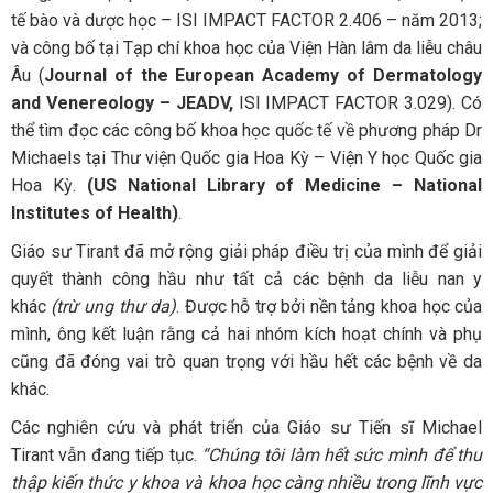
tế bào và dược học – ISI IMPACT FACTOR 2.406 – năm 2013;
và công bố tại Tạp chí khoa học của Viện Hàn lâm da liễu châu
Âu (
Journal of the European Academy of Dermatology
and Venereology – JEADV,
ISI IMPACT FACTOR 3.029). Có
thể tìm đọc các công bố khoa học quốc tế về phương pháp Dr
Michaels tại Thư viện Quốc gia Hoa Kỳ – Viện Y học Quốc gia
Hoa Kỳ.
(US National Library of Medicine – National
Institutes of Health)
.
Giáo sư Tirant đã mở rộng giải pháp điều trị của mình để giải
quyết thành công hầu như tất cả các bệnh da liễu nan y
khác
(trừ ung thư da)
. Được hỗ trợ bởi nền tảng khoa học của
mình, ông kết luận rằng cả hai nhóm kích hoạt chính và phụ
cũng đã đóng vai trò quan trọng với hầu hết các bệnh về da
khác.
Các nghiên cứu và phát triển của Giáo sư Tiến sĩ Michael
Tirant vẫn đang tiếp tục.
“Chúng tôi làm hết sức mình để thu
thập kiến thức y khoa và khoa học càng nhiều trong lĩnh vực