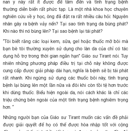
nan y này rất ít được để tâm đến và tình trạng bệnh
thường diễn biến rất phức tạp. Là một nhà khoa học chuyên
nghiên cứu về y học, ông đã đặt ra rất nhiều câu hỏi: Nguyên
nhân gây ra bệnh vảy nến? Tại sao tình trạng da bùng phát?
Khi nào thì nó bùng lên? Tại sao bệnh lại tái phát?
“Tôi biết rằng các loại kem, sữa, gel hoặc thuốc mỡ bôi mà
bạn bè tôi thường xuyên sử dụng cho làn da của chỉ có tác
dụng hỗ trợ trong thời gian ngắn hạn” Giáo sư Tirant nói. Tuy
nhiên những phương pháp điều trị tại chỗ này không được
cung cấp được giải pháp dài hạn, nghĩa là bệnh sẽ bị tái phát
rất nhanh. Khi ngừng sử dụng các thuốc bôi này, tình trạng
bệnh lại bùng lên một lần nữa và đôi khi còn tồi tệ hơn trước
khi dùng thuốc. Biểu hiện ngoài da, nói cách khác là chỉ các
triệu chứng bên ngoài của một tình trạng bệnh nghiêm trọng
hơn. “
Những người bạn của Giáo sư Tirant muốn các vấn đề phải
được giải quyết để họ có thể được hòa nhập tốt với cộng