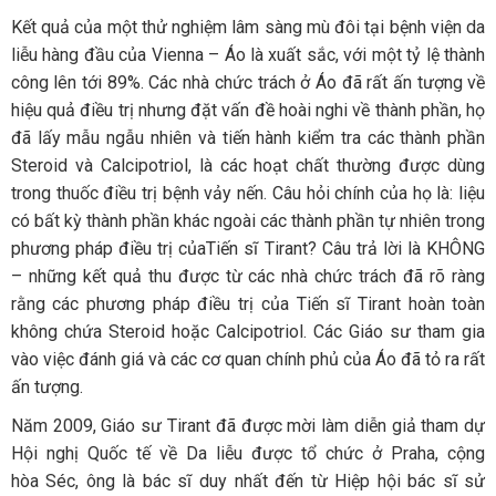
Kết quả của một thử nghiệm lâm sàng mù đôi tại bệnh viện da
liễu hàng đầu của Vienna – Áo là xuất sắc, với một tỷ lệ thành
công lên tới 89%. Các nhà chức trách ở Áo đã rất ấn tượng về
hiệu quả điều trị nhưng đặt vấn đề hoài nghi về thành phần, họ
đã lấy mẫu ngẫu nhiên và tiến hành kiểm tra các thành phần
Steroid và Calcipotriol, là các hoạt chất thường được dùng
trong thuốc điều trị bệnh vảy nến. Câu hỏi chính của họ là: liệu
có bất kỳ thành phần khác ngoài các thành phần tự nhiên trong
phương pháp điều trị củaTiến sĩ Tirant? Câu trả lời là KHÔNG
– những kết quả thu được từ các nhà chức trách đã rõ ràng
rằng các phương pháp điều trị của Tiến sĩ Tirant hoàn toàn
không chứa Steroid hoặc Calcipotriol. Các Giáo sư tham gia
vào việc đánh giá và các cơ quan chính phủ của Áo đã tỏ ra rất
ấn tượng.
Năm 2009, Giáo sư Tirant đã được mời làm diễn giả tham dự
Hội nghị Quốc tế về Da liễu được tổ chức ở Praha, cộng
hòa Séc, ông là bác sĩ duy nhất đến từ Hiệp hội bác sĩ sử