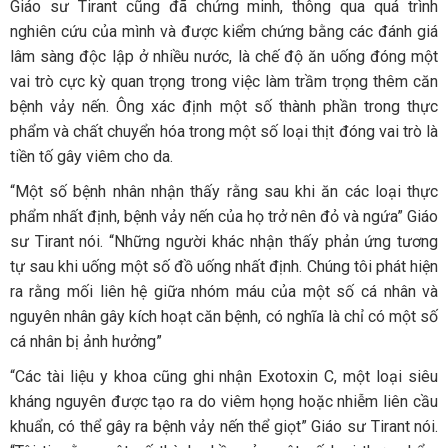
Giáo sư Tirant cũng đã chứng minh, thông qua quá trình
nghiên cứu của mình và được kiểm chứng bằng các đánh giá
lâm sàng độc lập ở nhiều nước, là chế độ ăn uống đóng một
vai trò cực kỳ quan trọng trong việc làm trầm trọng thêm căn
bệnh vảy nến. Ông xác định một số thành phần trong thực
phẩm và chất chuyển hóa trong một số loại thịt đóng vai trò là
tiền tố gây viêm cho da.
“Một số bệnh nhân nhận thấy rằng sau khi ăn các loại thực
phẩm nhất định, bệnh vảy nến của họ trở nên đỏ và ngứa” Giáo
sư Tirant nói. “Những người khác nhận thấy phản ứng tương
tự sau khi uống một số đồ uống nhất định. Chúng tôi phát hiện
ra rằng mối liên hệ giữa nhóm máu của một số cá nhân và
nguyên nhân gây kích hoạt căn bệnh, có nghĩa là chỉ có một số
cá nhân bị ảnh hưởng”
“Các tài liệu y khoa cũng ghi nhận Exotoxin C, một loại siêu
kháng nguyên được tạo ra do viêm họng hoặc nhiễm liên cầu
khuẩn, có thể gây ra bệnh vảy nến thể giọt” Giáo sư Tirant nói.