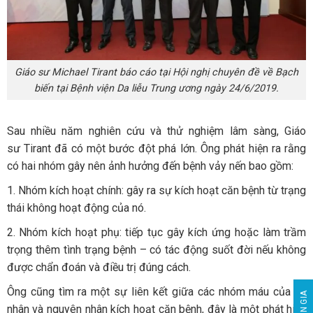
Giáo sư Michael Tirant báo cáo tại Hội nghị chuyên đề về Bạch
biến tại Bệnh viện Da liễu Trung ương ngày 24/6/2019.
Sau nhiều năm nghiên cứu và thử nghiệm lâm sàng, Giáo
sư Tirant đã có một bước đột phá lớn. Ông phát hiện ra rằng
có hai nhóm gây nên ảnh hưởng đến bệnh vảy nến bao gồm:
1. Nhóm kích hoạt chính: gây ra sự kích hoạt căn bệnh từ trạng
thái không hoạt động của nó.
2. Nhóm kích hoạt phụ: tiếp tục gây kích ứng hoặc làm trầm
trọng thêm tình trạng bệnh – có tác động suốt đời nếu không
được chẩn đoán và điều trị đúng cách.
Ông cũng tìm ra một sự liên kết giữa các nhóm máu của cá
nhân và nguyên nhân kích hoạt căn bệnh, đây là một phát hiện