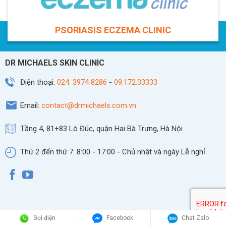
PSORIASIS ECZEMA CLINIC
DR MICHAELS SKIN CLINIC
Điện thoại:
024. 3974 8286
-
09.172.33333
Email:
contact@drmichaels.com.vn
Tầng 4, 81+83 Lò Đúc, quận Hai Bà Trưng, Hà Nội
Thứ 2 đến thứ 7: 8:00 - 17:00 - Chủ nhật và ngày Lễ nghỉ
Gọi điện
Facebook
Chat Zalo