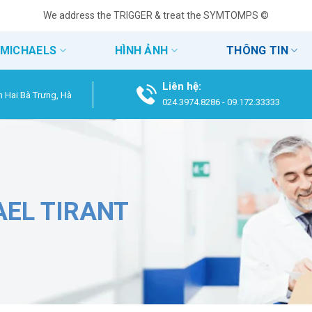
We address the TRIGGER & treat the SYMTOMPS ©
 MICHAELS
HÌNH ẢNH
THÔNG TIN
Liên hệ:
n Hai Bà Trưng, Hà
024.3974.8286
-
09.172.33333
AEL TIRANT