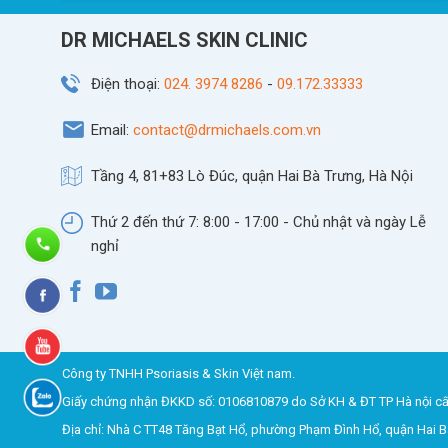
DR MICHAELS SKIN CLINIC
Điện thoại:
024. 3974 8286
-
09.172.33333
Email:
contact@drmichaels.com.vn
Tầng 4, 81+83 Lò Đúc, quận Hai Bà Trưng, Hà Nội
Thứ 2 đến thứ 7: 8:00 - 17:00 - Chủ nhật và ngày Lễ
nghỉ
Công ty TNHH Psoriasis & Skin Việt nam.
Giấy chứng nhận ĐKKD số: 0106810879 do Sở KH & ĐT TP Hà nội cấ
Địa chỉ: Nhà C TT48 Tăng Bạt Hổ, phường Phạm Đình Hổ, quận Hai Bà