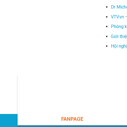
Dr Micha
VTV.vn 
Phòng kh
Giới thi
Hội nghị
FANPAGE