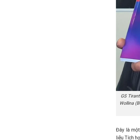
GS Tirant
Wollina (B
Đây là một
liễu Tích h