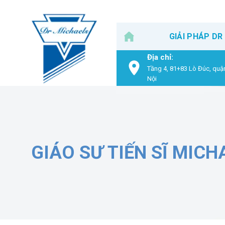
Skip
to
content
GIẢI PHÁP DR
Địa chỉ:
Tầng 4, 81+83 Lò Đúc, quậ
Nội
GIÁO SƯ TIẾN SĨ MICH